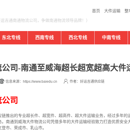
首页
大件运输
整
好运吉通南通物流公司，争做南通物流领导品牌！）
东北专线
西南专线
西北专线
中南专线
公司-南通至威海超长超宽超高大件
信息来源：https://www.baiedu.cn
作者：好运吉通供应链
流公司
应链推出的专业超长件、超宽件、超高件、超大件运输业务，经过多年的
务。南通到威海大件物流公司凭借多年的大件运输经验致力打造优质安全
文登市、荣成市、乳山市。