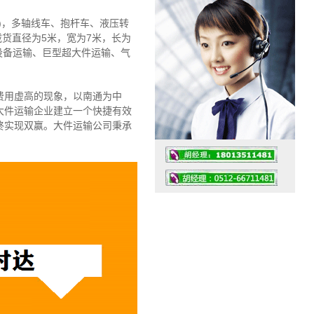
)，多轴线车、抱杆车、液压转
载货直径为5米，宽为7米，长为
设备运输、巨型超大件运输、气
费用虚高的现象，以南通为中
大件运输企业建立一个快捷有效
终实现双赢。大件运输公司秉承
工作时间：07:30 – – 23:30
值班座机：4008091856