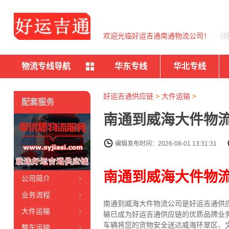
欢迎光临好运吉通南通物流公司！
（
物流专线导航
华东专线
华北专线
好运吉通供应链
>
大件运输
>
配套服务
南通到威海大件物流
编辑发布时间：2026-08-01 13:31:31
南通到威海大件物
公司简介
业务流程
南通到威海大件物流公司是好运吉通供
大件运输
输已成为好运吉通供应链的优质品牌业
车辆将您的货物安全送达威海环翠区、
整车运输