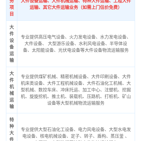
务
大件设备运输、大件机械运输、特种大件运输、工程大件
项
运输、其它大件运输业务（如需上门估价免费）
目
大
件
专业提供高压电气设备、火力发电设备、水力发电设备、
设
大件设备、 大型游乐设备、水利风电设备、半导体设
备
备、太阳能设备、光伏电设备等大件设备物流运输服务
运
输
大
专业提供煤矿机械、精密机械设备、大件印刷设备、大件
件
机床类设备、大件工程机械设备、大件石油化工机械、大
机
型机械、数控车床、冲床托运、加工中心、注塑机、挖掘
械
机、旋旋挖机、推土机、装载机、压路机、打桩机、矿山
运
设备等大型机械物流运输服务
输
特
种
专业提供大型石油化工设备、电力风电设备、大型水电发
大
电设备、核电机械设备、定子、转子、盾构、蒸压釜 、
件