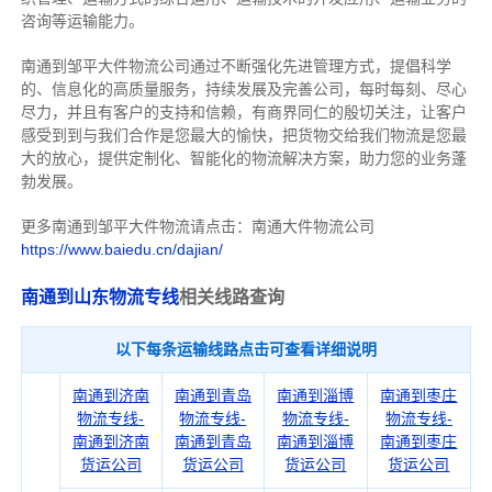
咨询等运输
能力
。
南通到邹平大件物流公司通过不断强化先进管理方式，提倡科学
的、信息化的高质量服务，持续发展及完善公司，每时每刻、尽心
尽力，
并且有客户的支持和信赖，有商界同仁的殷切关注，
让客户
感受到到与我们合作是您最大的愉快，把货物交给我们物流是您最
大的放心，
提供定制化、智能化的物流解决方案，助力您的业务蓬
勃发展。
更多南通到邹平大件物流请点击：南通大件物流公司
https://www.baiedu.cn/dajian/
南通到山东物流专线
相关线路查询
以下每条运输线路点击可查看详细说明
南通到济南
南通到青岛
南通到淄博
南通到枣庄
物流专线-
物流专线-
物流专线-
物流专线-
南通到济南
南通到青岛
南通到淄博
南通到枣庄
货运公司
货运公司
货运公司
货运公司