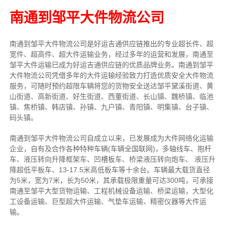
南通到邹平大件物流公司
南通到邹平大件物流公司是好运吉通供应链推出的专业超长件、超
宽件、超高件、超大件运输业务，经过多年的运营和发展，南通至
邹平大件运输已成为好运吉通供应链的优质品牌业务。南通到邹平
大件物流公司凭借多年的大件运输经验致力打造优质安全大件物流
服务，可随时预约超限车辆将您的货物安全送达邹平黛溪街道、黄
山街道、高新街道、好生街道、西董街道、长山镇、魏桥镇、临池
镇、焦桥镇、韩店镇、孙镇、九户镇、青阳镇、明集镇、台子镇、
码头镇。
南通到邹平大件物流公司自成立以来，已发展成为大件网络化运输
企业，自有及合作各种特种车辆(车辆全国联网)，多轴线车、抱杆
车、液压转向升降框架车、凹槽板车、桥梁液压转向炮车、 液压升
降超低平板车、13-17.5米高低板车等十余台。车辆最大载货直径
为5米，宽为7米，长为50米，其承载极限重量可达300吨，可承接
南通至邹平大型货物运输、工程机械设备运输、桥梁运输，大型化
工设备运输、巨型超大件运输、气垫车运输、精密仪器等大件运
输。