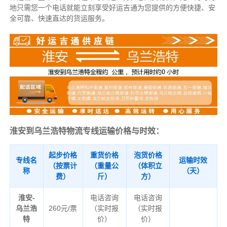
地只需您一个电话就能立刻享受好运吉通为您提供的方便快捷、安
全可靠、快速直达的货运服务。
淮安到乌兰浩特物流专线运输价格与时效：
起步价格
重货价格
泡货价格
专线名
运输时效
（按票计
（重量公
（体积立
称
（天）
费）
斤）
方）
淮安-
电话咨询
电话咨询
乌兰浩
260元/票
（实时报
（实时报
特
价）
价）