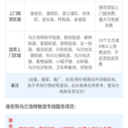
提货须加上
上门取
淮安区、淮阴区、清江浦区、洪泽
门提货费，
货区域
区、涟水县、盱眙县、金湖县
量大可免提
货费
乌兰浩特和平街道、胜利街道、都林
20个立方或
街道、爱国街道、铁西街道、五一街
5吨以上免
送货上
道、城北街道、兴安街道、乌兰哈达
费送货，不
门区域
镇街道、科尔沁镇街道、乌兰哈达
足须加送货
镇、葛根庙镇、小城子镇、太和镇、
费
乌兰哈达牧场、卫东种畜场、农牧场
(设备、搬家、搬厂、杂货)等价格需另外详细咨询，
备注
由于市场行情经常波动，此价格表仅供参考，整车价
格按车型议价！
淮安到乌兰浩特物流专线服务项目：
服
务