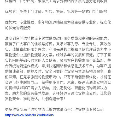
优势四：性价比高，根据货主需求分析结合优质的服务透明收费
优势五：免费上门评价、打包、搬运、拆装等
一站式门到门服务
优势六：专业性强、多年物流运输经验为货主提供专业化、标准化
的多元物流服务
淮安到乌兰浩特物流专线
凭借卓越的服务质量和高效的运输能力，
赢得了广大客户的信赖与好评。
秉承以客为尊、专业专注、高效务
实、热情奉献的服务理念，利用先进的运输和仓储管理系统为中小
型物流企业提供物流解决方案，经过多年的发展和积淀，打下了坚
实的网络基础和强大的人员储备，紧随客户的需求而不断革新，整
合传统物流运作模式、零担快运网络和信息化技术平台，为客户提
供快速高效、便捷及时、安全可靠的淮安至乌兰浩特物流服务。
我
们深知，在竞争激烈的物流市场中，只有不断创新和优化，才能在
货运市场中脱颖而出，获得更多合作。
未来，好运吉通淮安物流公
司将继续以客户需求为导向，提供定制化、智能化的物流解决方
案，助力您的业务蓬勃发展。选择好运吉通淮安物流公司，让您的
货物安全、准时抵达，共创辉煌未来！
更多淮安到乌兰浩特物流运输方式请点击：淮安物流专线公司
https://www.baiedu.cn/huaian/