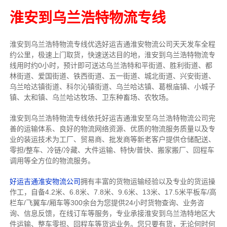
淮安到乌兰浩特物流专线
淮安到乌兰浩特物流专线
优选好运吉通
淮安
物流公司
天天发车全程
约公里，
极速上门取货，快速送达目的地，淮安到乌兰浩特物流
专
线用时约0小时，预计即可送达乌兰浩特和平街道、胜利街道、都
林街道、爱国街道、铁西街道、五一街道、城北街道、兴安街道、
乌兰哈达镇街道、科尔沁镇街道、乌兰哈达镇、葛根庙镇、小城子
镇、太和镇、乌兰哈达牧场、卫东种畜场、农牧场。
淮安到乌兰浩特物流专线依托好运吉通淮安至乌兰浩特物流公司完
善的运输体系、良好的物流网络资源、优质的物流服务质量以及专
业的装运技术为工厂、贸易商、批发商等新老客户提供仓储配送、
零担/
整车
、冷链/冷藏、大件运输、特快/普快、搬家搬厂、回程车
调用等全方位的物流服务。
好运吉通淮安物流公司
拥有丰富的货物运输经验以及专业的货运操
作工，自备4.2米、6.8米、7.8米、9.6米、13米、17.5米平板车/高
栏车/飞翼车/厢车等300余台
为您提供24小时货物查询、业务咨
询、信息反馈，在线订车等服务，
专业承接淮安到乌兰浩特地区大
件运输、整车零担、回程车等货运业务。
您只要有货，无论何时
何