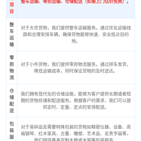
整车运输、零担运输、仓储配送（如需上门估价免费）。
项
目
整
对于大宗货物，我们提供整车运输服务。通过优化运输线
车
路和合理安排车辆，确保货物能够快速、安全抵达目的
运
地。
输
零
担
对于小件货物，我们提供零担物流服务。通过拼车发货，
物
降低运输成本，同时保证货物的及时送达。
流
仓
我们拥有现代化的仓储设施，能够为客户提供长期或者短
储
期的货物存储和配送服务。根据客户的需求，我们可以提
配
供定时、定量、定点的安排配送。
送
包
对于易碎品及需要特殊包装的货物如精密仪器、设备、高
装
端钢琴、红木家具、古董、雕塑、艺术品、名贵字画等，
服
我们提供量身定制木箱或木架等包装服务。