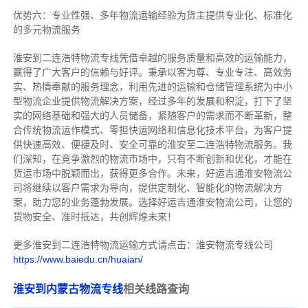
优势六：专业性强、多年物流运输经验为货主提供专业化、标准化
的多元物流服务
淮安到二连浩特物流专线
凭借卓越的服务质量和高效的运输能力，
赢得了广大客户的信赖与好评。
秉承以客为尊、专业专注、高效务
实、热情奉献的服务理念，利用先进的运输和仓储管理系统为中小
型物流企业提供物流解决方案，经过多年的发展和积淀，打下了坚
实的网络基础和强大的人员储备，紧随客户的需求而不断革新，整
合传统物流运作模式、零担快运网络和信息化技术平台，为客户提
供快速高效、便捷及时、安全可靠的淮安至二连浩特物流服务。
我
们深知，在竞争激烈的物流市场中，只有不断创新和优化，才能在
货运市场中脱颖而出，获得更多合作。
未来，好运吉通淮安物流公
司将继续以客户需求为导向，提供定制化、智能化的物流解决方
案，助力您的业务蓬勃发展。选择好运吉通淮安物流公司，让您的
货物安全、准时抵达，共创辉煌未来！
更多淮安到二连浩特物流运输方式请点击：淮安物流专线公司
https://www.baiedu.cn/huaian/
淮安到内蒙古物流专线
相关线路查询