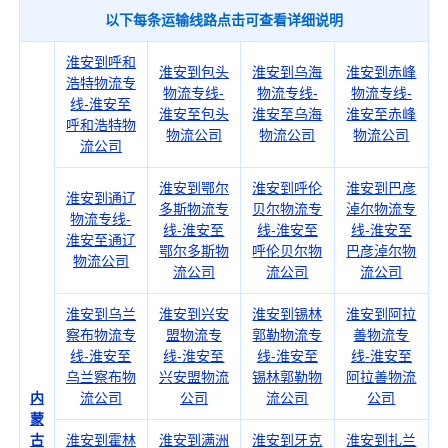
以下每条运输线路点击可查看详细说明
淮安到呼和
淮安到包头
淮安到乌海
淮安到赤峰
浩特物流专
物流专线-
物流专线-
物流专线-
线-淮安至
淮安至包头
淮安至乌海
淮安至赤峰
呼和浩特物
物流公司
物流公司
物流公司
流公司
淮安到鄂尔
淮安到呼伦
淮安到巴彦
淮安到通辽
多斯物流专
贝尔物流专
淖尔物流专
物流专线-
线-淮安至
线-淮安至
线-淮安至
淮安至通辽
鄂尔多斯物
呼伦贝尔物
巴彦淖尔物
物流公司
流公司
流公司
流公司
淮安到乌兰
淮安到兴安
淮安到锡林
淮安到阿拉
察布物流专
盟物流专
郭勒物流专
善物流专
线-淮安至
线-淮安至
线-淮安至
线-淮安至
乌兰察布物
兴安盟物流
锡林郭勒物
阿拉善物流
内
流公司
公司
流公司
公司
蒙
古
淮安到霍林
淮安到满洲
淮安到牙克
淮安到扎兰