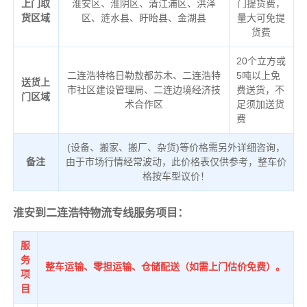
上门取
淮安区、淮阴区、清江浦区、洪泽
门提货费，
货区域
区、涟水县、盱眙县、金湖县
量大可免提
货费
20个立方或
二连浩特格日勒敖都苏木、二连浩特
5吨以上免
送货上
市社区建设管理局、二连边境经济技
费送货，不
门区域
术合作区
足须加送货
费
(设备、搬家、搬厂、杂货)等价格需另外详细咨询，
备注
由于市场行情经常波动，此价格表仅供参考，整车价
格按车型议价！
淮安到二连浩特物流专线服务项目：
服
务
整车运输、零担运输、仓储配送（如需上门估价免费）。
项
目