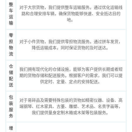
整
对于大宗货物，我们提供整车运输服务。通过优化运输线
车
路和合理安排车辆，确保货物能够快速、安全抵达目的
运
地。
输
零
担
对于小件货物，我们提供零担物流服务。通过拼车发货，
物
降低运输成本，同时保证货物的及时送达。
流
仓
我们拥有现代化的仓储设施，能够为客户提供长期或者短
储
期的货物存储和配送服务。根据客户的需求，我们可以提
配
供定时、定量、定点的安排配送。
送
包
对于易碎品及需要特殊包装的货物如精密仪器、设备、高
装
端钢琴、红木家具、古董、雕塑、艺术品、名贵字画等，
服
我们提供量身定制木箱或木架等包装服务。
务
增