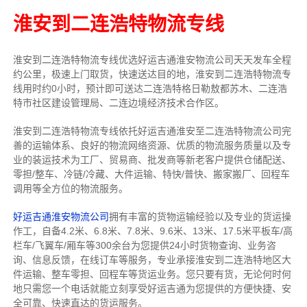
淮安到二连浩特物流专线
淮安到二连浩特物流专线
优选好运吉通
淮安
物流公司
天天发车全程
约公里，
极速上门取货，快速送达目的地，淮安到二连浩特物流
专
线用时约0小时，预计即可送达二连浩特格日勒敖都苏木、二连浩
特市社区建设管理局、二连边境经济技术合作区。
淮安到二连浩特物流专线依托好运吉通淮安至二连浩特物流公司完
善的运输体系、良好的物流网络资源、优质的物流服务质量以及专
业的装运技术为工厂、贸易商、批发商等新老客户提供仓储配送、
零担/
整车
、冷链/冷藏、大件运输、特快/普快、搬家搬厂、回程车
调用等全方位的物流服务。
好运吉通淮安物流公司
拥有丰富的货物运输经验以及专业的货运操
作工，自备4.2米、6.8米、7.8米、9.6米、13米、17.5米平板车/高
栏车/飞翼车/厢车等300余台
为您提供24小时货物查询、业务咨
询、信息反馈，在线订车等服务，
专业承接淮安到二连浩特地区大
件运输、整车零担、回程车等货运业务。
您只要有货，无论何时
何
地只需您一个电话就能立刻享受好运吉通为您提供的方便快捷、安
全可靠、快速直达的货运服务。