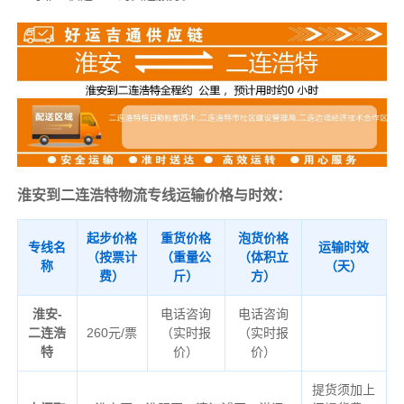
淮安到二连浩特物流专线运输价格与时效：
起步价格
重货价格
泡货价格
专线名
运输时效
（按票计
（重量公
（体积立
称
（天）
费）
斤）
方）
淮安-
电话咨询
电话咨询
二连浩
260元/票
（实时报
（实时报
特
价）
价）
提货须加上