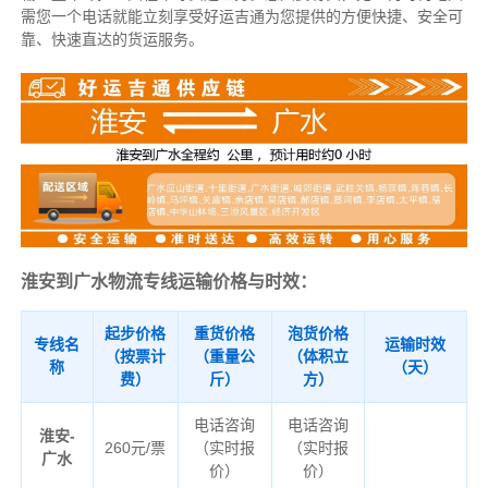
需您一个电话就能立刻享受好运吉通为您提供的方便快捷、安全可
靠、快速直达的货运服务。
淮安到广水物流专线运输价格与时效：
起步价格
重货价格
泡货价格
专线名
运输时效
（按票计
（重量公
（体积立
称
（天）
费）
斤）
方）
电话咨询
电话咨询
淮安-
260元/票
（实时报
（实时报
广水
价）
价）