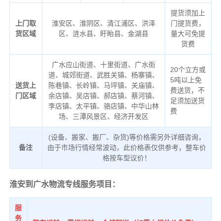
提货须加上
上门取
淮安区、淮阴区、清江浦区、洪泽
门提货费，
货区域
区、涟水县、盱眙县、金湖县
量大可免提
货费
广水应山街道、十里街道、广水街
20个立方或
道、城郊街道、武胜关镇、杨寨镇、
5吨以上免
送货上
陈巷镇、长岭镇、马坪镇、关庙镇、
费送货，不
门区域
余店镇、吴店镇、郝店镇、蔡河镇、
足须加送货
李店镇、太平镇、骆店镇、中华山林
费
场、三潭风景区、经济开发区
(设备、搬家、搬厂、杂货)等价格需另外详细咨询，
备注
由于市场行情经常波动，此价格表仅供参考，整车价
格按车型议价！
淮安到广水物流专线服务项目：
服
务