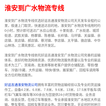
淮安到广水物流专线
淮安到广水物流专线
优选好运吉通
淮安
物流公司
天天发车全程约公
里，
极速上门取货，快速送达目的地，淮安到广水物流
专线用时约
0小时，预计即可送达广水应山街道、十里街道、广水街道、城郊
街道、武胜关镇、杨寨镇、陈巷镇、长岭镇、马坪镇、关庙镇、余
店镇、吴店镇、郝店镇、蔡河镇、李店镇、太平镇、骆店镇、中华
山林场、三潭风景区、经济开发区。
淮安到广水物流专线依托好运吉通淮安至广水物流公司完善的运输
体系、良好的物流网络资源、优质的物流服务质量以及专业的装运
技术为工厂、贸易商、批发商等新老客户提供仓储配送、零担/
整
车
、冷链/冷藏、大件运输、特快/普快、搬家搬厂、回程车调用等
全方位的物流服务。
好运吉通淮安物流公司
拥有丰富的货物运输经验以及专业的货运操
作工，自备4.2米、6.8米、7.8米、9.6米、13米、17.5米平板车/高
栏车/飞翼车/厢车等300余台
为您提供24小时货物查询、业务咨
询、信息反馈，在线订车等服务，
专业承接淮安到广水地区大件运
输、整车零担、回程车等货运业务。
您只要有货，无论何时
何地只