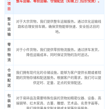
整车运输、零担运输、仓储配送（如需上门估价免费）。
项
目
整
对于大宗货物，我们提供整车运输服务。通过优化运输线
车
路和合理安排车辆，确保货物能够快速、安全抵达目的
运
地。
输
零
担
对于小件货物，我们提供零担物流服务。通过拼车发货，
物
降低运输成本，同时保证货物的及时送达。
流
仓
我们拥有现代化的仓储设施，能够为客户提供长期或者短
储
期的货物存储和配送服务。根据客户的需求，我们可以提
配
供定时、定量、定点的安排配送。
送
包
对于易碎品及需要特殊包装的货物如精密仪器、设备、高
装
端钢琴、红木家具、古董、雕塑、艺术品、名贵字画等，
服
我们提供量身定制木箱或木架等包装服务。