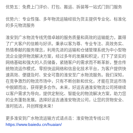
优势五：免费上门评价、打包、搬运、拆装等
一站式门到门服务
优势六：专业性强、多年物流运输经验为货主提供专业化、标准化
的多元物流服务
淮安到广水物流专线
凭借卓越的服务质量和高效的运输能力，赢得
了广大客户的信赖与好评。
秉承以客为尊、专业专注、高效务实、
热情奉献的服务理念，利用先进的运输和仓储管理系统为中小型物
流企业提供物流解决方案，经过多年的发展和积淀，打下了坚实的
网络基础和强大的人员储备，紧随客户的需求而不断革新，整合传
统物流运作模式、零担快运网络和信息化技术平台，为客户提供快
速高效、便捷及时、安全可靠的淮安至广水物流服务。
我们深知，
在竞争激烈的物流市场中，只有不断创新和优化，才能在货运市场
中脱颖而出，获得更多合作。
未来，好运吉通淮安物流公司将继续
以客户需求为导向，提供定制化、智能化的物流解决方案，助力您
的业务蓬勃发展。选择好运吉通淮安物流公司，让您的货物安全、
准时抵达，共创辉煌未来！
更多淮安到广水物流运输方式请点击：淮安物流专线公司
https://www.baiedu.cn/huaian/