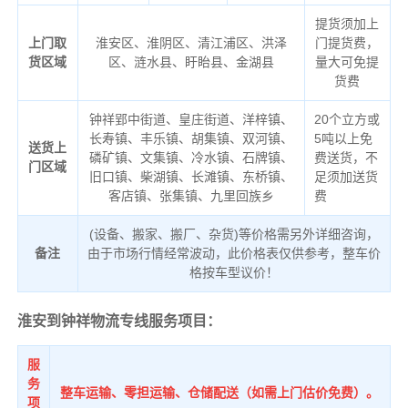
提货须加上
上门取
淮安区、淮阴区、清江浦区、洪泽
门提货费，
货区域
区、涟水县、盱眙县、金湖县
量大可免提
货费
钟祥郢中街道、皇庄街道、洋梓镇、
20个立方或
长寿镇、丰乐镇、胡集镇、双河镇、
5吨以上免
送货上
磷矿镇、文集镇、冷水镇、石牌镇、
费送货，不
门区域
旧口镇、柴湖镇、长滩镇、东桥镇、
足须加送货
客店镇、张集镇、九里回族乡
费
(设备、搬家、搬厂、杂货)等价格需另外详细咨询，
备注
由于市场行情经常波动，此价格表仅供参考，整车价
格按车型议价！
淮安到钟祥物流专线服务项目：
服
务
整车运输、零担运输、仓储配送（如需上门估价免费）。
项