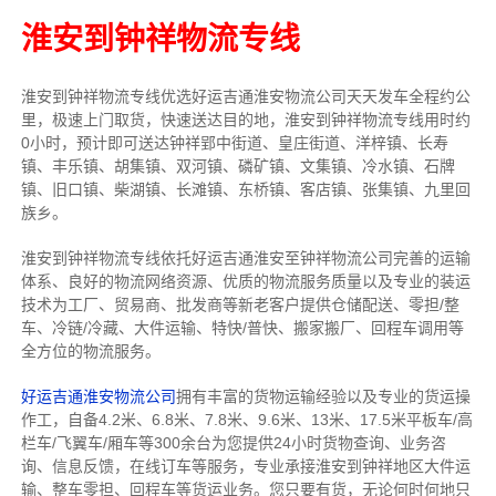
淮安到钟祥物流专线
淮安到钟祥物流专线
优选好运吉通
淮安
物流公司
天天发车全程约公
里，
极速上门取货，快速送达目的地，淮安到钟祥物流
专线用时约
0小时，预计即可送达钟祥郢中街道、皇庄街道、洋梓镇、长寿
镇、丰乐镇、胡集镇、双河镇、磷矿镇、文集镇、冷水镇、石牌
镇、旧口镇、柴湖镇、长滩镇、东桥镇、客店镇、张集镇、九里回
族乡。
淮安到钟祥物流专线依托好运吉通淮安至钟祥物流公司完善的运输
体系、良好的物流网络资源、优质的物流服务质量以及专业的装运
技术为工厂、贸易商、批发商等新老客户提供仓储配送、零担/
整
车
、冷链/冷藏、大件运输、特快/普快、搬家搬厂、回程车调用等
全方位的物流服务。
好运吉通淮安物流公司
拥有丰富的货物运输经验以及专业的货运操
作工，自备4.2米、6.8米、7.8米、9.6米、13米、17.5米平板车/高
栏车/飞翼车/厢车等300余台
为您提供24小时货物查询、业务咨
询、信息反馈，在线订车等服务，
专业承接淮安到钟祥地区大件运
输、整车零担、回程车等货运业务。
您只要有货，无论何时
何地只