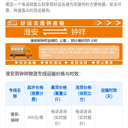
需您一个电话就能立刻享受好运吉通为您提供的方便快捷、安全可
靠、快速直达的货运服务。
淮安到钟祥物流专线运输价格与时效：
起步价格
重货价格
泡货价格
专线名
运输时效
（按票计
（重量公
（体积立
称
（天）
费）
斤）
方）
电话咨询
电话咨询
淮安-
260元/票
（实时报
（实时报
钟祥
价）
价）