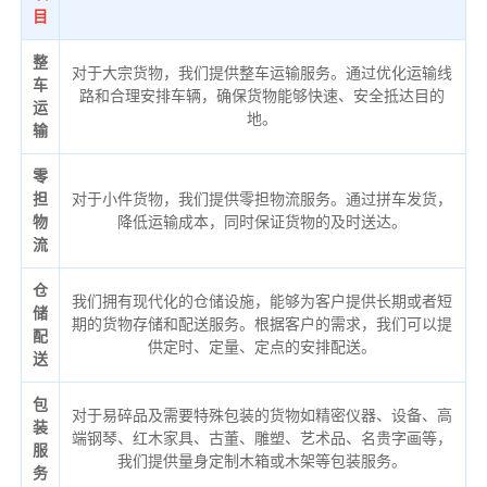
目
整
对于大宗货物，我们提供整车运输服务。通过优化运输线
车
路和合理安排车辆，确保货物能够快速、安全抵达目的
运
地。
输
零
担
对于小件货物，我们提供零担物流服务。通过拼车发货，
物
降低运输成本，同时保证货物的及时送达。
流
仓
我们拥有现代化的仓储设施，能够为客户提供长期或者短
储
期的货物存储和配送服务。根据客户的需求，我们可以提
配
供定时、定量、定点的安排配送。
送
包
对于易碎品及需要特殊包装的货物如精密仪器、设备、高
装
端钢琴、红木家具、古董、雕塑、艺术品、名贵字画等，
服
我们提供量身定制木箱或木架等包装服务。
务