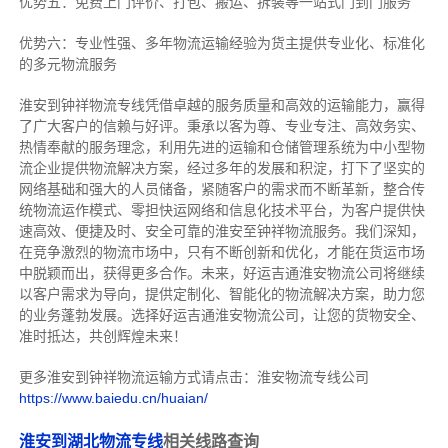
优势五：免费上门评价、打包、搬运、拆装等
一站式门到门服务
优势六：专业性强、多年物流运输经验为货主提供专业化、标准化
的多元物流服务
淮安到钟祥物流专线
凭借卓越的服务质量和高效的运输能力，赢得
了广大客户的信赖与好评。
秉承以客为尊、专业专注、高效务实、
热情奉献的服务理念，利用先进的运输和仓储管理系统为中小型物
流企业提供物流解决方案，经过多年的发展和积淀，打下了坚实的
网络基础和强大的人员储备，紧随客户的需求而不断革新，整合传
统物流运作模式、零担快运网络和信息化技术平台，为客户提供快
速高效、便捷及时、安全可靠的淮安至钟祥物流服务。
我们深知，
在竞争激烈的物流市场中，只有不断创新和优化，才能在货运市场
中脱颖而出，获得更多合作。
未来，好运吉通淮安物流公司将继续
以客户需求为导向，提供定制化、智能化的物流解决方案，助力您
的业务蓬勃发展。选择好运吉通淮安物流公司，让您的货物安全、
准时抵达，共创辉煌未来！
更多淮安到钟祥物流运输方式请点击：淮安物流专线公司
https://www.baiedu.cn/huaian/
淮安到湖北物流专线
相关线路查询