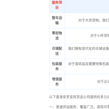
服务项
目
整车运
对于大宗货物，我们
输
零担物
对于小件货
流
仓储配
我们拥有现代化的仓储设施
送
包装服
对于易碎品及需要特殊包装
务
增值服
对于企
务
以下是淮安至宜宾货运公司提供的多元
一、普通货运服务：覆盖广泛，高效可