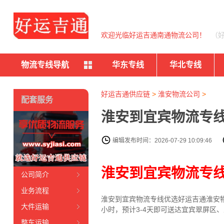
欢迎光临好运吉通南通物流公司！
（
物流专线导航
华东专线
华北专线
好运吉通供应链
>
淮安物流公司
>
配套服务
淮安到宜宾物流专线
编辑发布时间：2026-07-29 10:09:46
淮安到宜宾物流专
公司简介
业务流程
淮安到宜宾物流专线
优选好运吉通
淮安
大件运输
小时，预计3-4天即可送达宜宾翠屏区
整车运输