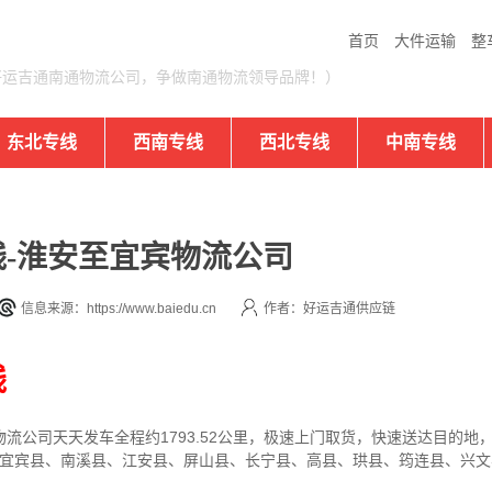
首页
大件运输
整
好运吉通南通物流公司，争做南通物流领导品牌！）
东北专线
西南专线
西北专线
中南专线
-淮安至宜宾物流公司
信息来源：https://www.baiedu.cn
作者：好运吉通供应链
线
物流公司
天天发车全程约1793.52公里，
极速上门取货，快速送达目的地
、宜宾县、南溪县、江安县、屏山县、长宁县、高县、珙县、筠连县、兴文