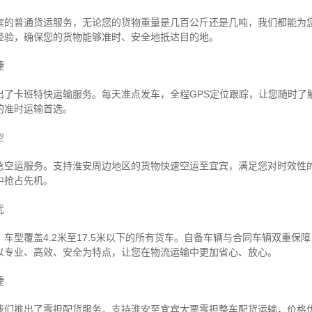
宾的普通货运服务，无论您的货物重量是几百公斤还是几吨，我们都能为
经验，确保您的货物能够准时、安全地抵达目的地。
捷
出了卡班特快运输服务。每天准点发车，全程GPS定位跟踪，让您随时了
的准时运输首选。
空
急空运服务。支持淮安周边地区的货物快速空运至宜宾，满足您对时效性
中抢占先机。
忧
车型覆盖4.2米至17.5米以下的所有货车。自备车辆与合同车辆双重保
以专业、高效、安全为特点，让您在物流运输中更加省心、放心。
捷
我们推出了零担配货服务。支持淮安至宜宾大票零担整车配货运输，价格