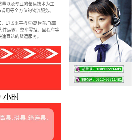
质量以及专业的装运技术为工
车调用等全方位的物流服务。
、17.5米平板车/高栏车/飞翼
大件运输、整车零担、回程车等
快速直达的货运服务。
工作时间：07:30 – – 23:30
值班座机：4008091856