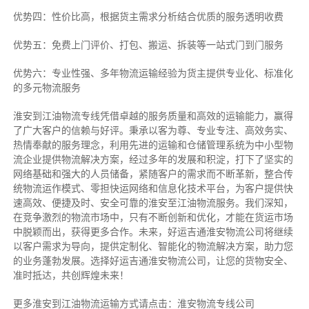
优势四：性价比高，根据货主需求分析结合优质的服务透明收费
优势五：免费上门评价、打包、搬运、拆装等
一站式门到门服务
优势六：专业性强、多年物流运输经验为货主提供专业化、标准化
的多元物流服务
淮安到江油物流专线
凭借卓越的服务质量和高效的运输能力，赢得
了广大客户的信赖与好评。
秉承以客为尊、专业专注、高效务实、
热情奉献的服务理念，利用先进的运输和仓储管理系统为中小型物
流企业提供物流解决方案，经过多年的发展和积淀，打下了坚实的
网络基础和强大的人员储备，紧随客户的需求而不断革新，整合传
统物流运作模式、零担快运网络和信息化技术平台，为客户提供快
速高效、便捷及时、安全可靠的淮安至江油物流服务。
我们深知，
在竞争激烈的物流市场中，只有不断创新和优化，才能在货运市场
中脱颖而出，获得更多合作。
未来，好运吉通淮安物流公司将继续
以客户需求为导向，提供定制化、智能化的物流解决方案，助力您
的业务蓬勃发展。选择好运吉通淮安物流公司，让您的货物安全、
准时抵达，共创辉煌未来！
更多淮安到江油物流运输方式请点击：淮安物流专线公司