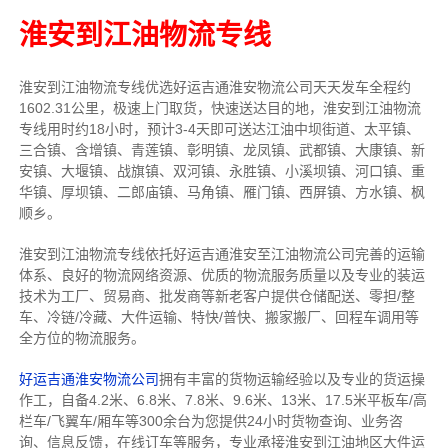
淮安到江油物流专线
淮安到江油物流专线
优选好运吉通
淮安
物流公司
天天发车全程约
1602.31公里，
极速上门取货，快速送达目的地，淮安到江油物流
专线用时约18小时，预计3-4天即可送达江油中坝街道、太平镇、
三合镇、含增镇、青莲镇、彰明镇、龙凤镇、武都镇、大康镇、新
安镇、大堰镇、战旗镇、双河镇、永胜镇、小溪坝镇、河口镇、重
华镇、厚坝镇、二郎庙镇、马角镇、雁门镇、西屏镇、方水镇、枫
顺乡。
淮安到江油物流专线依托好运吉通淮安至江油物流公司完善的运输
体系、良好的物流网络资源、优质的物流服务质量以及专业的装运
技术为工厂、贸易商、批发商等新老客户提供仓储配送、零担/
整
车
、冷链/冷藏、大件运输、特快/普快、搬家搬厂、回程车调用等
全方位的物流服务。
好运吉通淮安物流公司
拥有丰富的货物运输经验以及专业的货运操
作工，自备4.2米、6.8米、7.8米、9.6米、13米、17.5米平板车/高
栏车/飞翼车/厢车等300余台
为您提供24小时货物查询、业务咨
询、信息反馈，在线订车等服务，
专业承接淮安到江油地区大件运