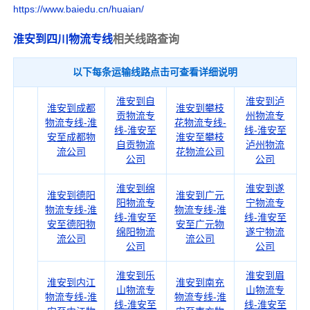
https://www.baiedu.cn/huaian/
淮安到四川物流专线
相关线路查询
以下每条运输线路点击可查看详细说明
淮安到自
淮安到泸
淮安到成都
淮安到攀枝
贡物流专
州物流专
物流专线-淮
花物流专线-
线-淮安至
线-淮安至
安至成都物
淮安至攀枝
自贡物流
泸州物流
流公司
花物流公司
公司
公司
淮安到绵
淮安到遂
淮安到德阳
淮安到广元
阳物流专
宁物流专
物流专线-淮
物流专线-淮
线-淮安至
线-淮安至
安至德阳物
安至广元物
绵阳物流
遂宁物流
流公司
流公司
公司
公司
淮安到乐
淮安到眉
淮安到内江
淮安到南充
山物流专
山物流专
物流专线-淮
物流专线-淮
线-淮安至
线-淮安至