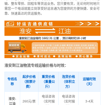
输、整车零担、回程车等货运业务。
您只要有货，无论何时
何地只
需您一个电话就能立刻享受好运吉通为您提供的方便快捷、安全可
靠、快速直达的货运服务。
淮安到江油物流专线运输价格与时效：
起步价格
重货价格
泡货价格
专线名
运输时效
（按票计
（重量公
（体积立
称
（天）
费）
斤）
方）
电话咨询
电话咨询
淮安-
260元/票
（实时报
（实时报
3-4天
江油