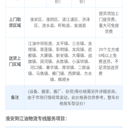
价）
价）
提货须加上
上门取
淮安区、淮阴区、清江浦区、洪泽
门提货费，
货区域
区、涟水县、盱眙县、金湖县
量大可免提
货费
江油中坝街道、太平镇、三合镇、含
增镇、青莲镇、彰明镇、龙凤镇、武
20个立方或
都镇、大康镇、新安镇、大堰镇、战
5吨以上免
送货上
旗镇、双河镇、永胜镇、小溪坝镇、
费送货，不
门区域
河口镇、重华镇、厚坝镇、二郎庙
足须加送货
镇、马角镇、雁门镇、西屏镇、方水
费
镇、枫顺乡
(设备、搬家、搬厂、杂货)等价格需另外详细咨询，
备注
由于市场行情经常波动，此价格表仅供参考，整车价
格按车型议价！
淮安到江油物流专线服务项目：