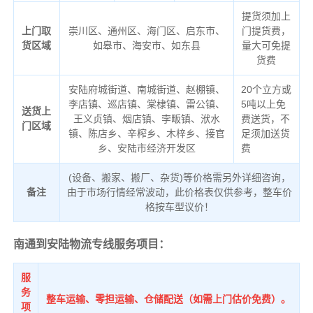
提货须加上
上门取
崇川区、通州区、海门区、启东市、
门提货费，
货区域
如皋市、海安市、如东县
量大可免提
货费
安陆府城街道、南城街道、赵棚镇、
20个立方或
李店镇、巡店镇、棠棣镇、雷公镇、
5吨以上免
送货上
王义贞镇、烟店镇、孛畈镇、洑水
费送货，不
门区域
镇、陈店乡、辛榨乡、木梓乡、接官
足须加送货
乡、安陆市经济开发区
费
(设备、搬家、搬厂、杂货)等价格需另外详细咨询，
备注
由于市场行情经常波动，此价格表仅供参考，整车价
格按车型议价！
南通到安陆物流专线服务项目：
服
务
整车运输、零担运输、仓储配送（如需上门估价免费）。
项