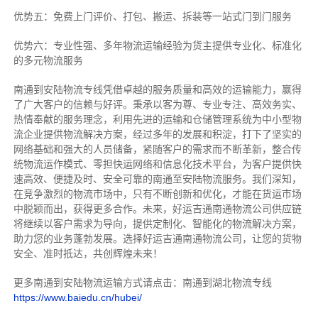
优势五：免费上门评价、打包、搬运、拆装等
一站式门到门服务
优势六：专业性强、多年物流运输经验为货主提供专业化、标准化
的多元物流服务
南通到安陆物流专线
凭借卓越的服务质量和高效的运输能力，赢得
了广大客户的信赖与好评。
秉承以客为尊、专业专注、高效务实、
热情奉献的服务理念，利用先进的运输和仓储管理系统为中小型物
流企业提供物流解决方案，经过多年的发展和积淀，打下了坚实的
网络基础和强大的人员储备，紧随客户的需求而不断革新，整合传
统物流运作模式、零担快运网络和信息化技术平台，为客户提供快
速高效、便捷及时、安全可靠的南通至安陆物流服务。
我们深知，
在竞争激烈的物流市场中，只有不断创新和优化，才能在货运市场
中脱颖而出，获得更多合作。
未来，好运吉通南通物流公司供应链
将继续以客户需求为导向，提供定制化、智能化的物流解决方案，
助力您的业务蓬勃发展。选择好运吉通南通物流公司，让您的货物
安全、准时抵达，共创辉煌未来！
更多南通到安陆物流运输方式请点击：南通到湖北物流专线
https://www.baiedu.cn/hubei/