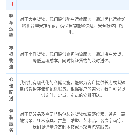
目
整
对于大宗货物，我们提供整车运输服务。通过优化运输线
车
路和合理安排车辆，确保货物能够快速、安全抵达目的
运
地。
输
零
担
对于小件货物，我们提供零担物流服务。通过拼车发货，
物
降低运输成本，同时保证货物的及时送达。
流
仓
我们拥有现代化的仓储设施，能够为客户提供长期或者短
储
期的货物存储和配送服务。根据客户的需求，我们可以提
配
供定时、定量、定点的安排配送。
送
包
对于易碎品及需要特殊包装的货物如精密仪器、设备、高
装
端钢琴、红木家具、古董、雕塑、艺术品、名贵字画等，
服
我们提供量身定制木箱或木架等包装服务。
务