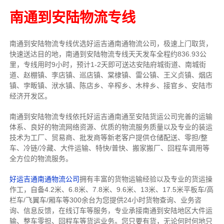
南通到安陆物流专线
南通到安陆物流专线优选好运吉通南通物流公司，极速上门取货，
快速送达目的地，南通到安陆物流专线天天发车全程约836.93公
里，专线用时9小时，预计1-2天即可送达安陆府城街道、南城街
道、赵棚镇、李店镇、巡店镇、棠棣镇、雷公镇、王义贞镇、烟店
镇、孛畈镇、洑水镇、陈店乡、辛榨乡、木梓乡、接官乡、安陆市
经济开发区。
南通到安陆物流专线依托好运吉通南通至安陆货运公司完善的运输
体系、良好的物流网络资源、优质的物流服务质量以及专业的装运
技术为工厂、贸易商、批发商等新老客户提供仓储配送、零担/
整
车
、冷链/冷藏、大件运输、特快/普快、搬家搬厂、回程车调用等
全方位的物流服务。
好运吉通南通物流公司
拥有丰富的货物运输经验以及专业的货运操
作工，自备4.2米、6.8米、7.8米、9.6米、13米、17.5米平板车/高
栏车/飞翼车/厢车等300余台
为您提供24小时货物查询、业务咨
询、信息反馈，在线订车等服务，
专业承接南通到安陆地区大件运
输、整车零担、回程车等货运业务。
您只要有货，无论何时
何地只