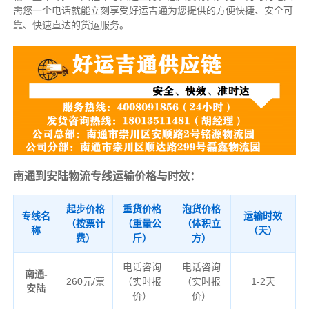
需您一个电话就能立刻享受好运吉通为您提供的方便快捷、安全可
靠、快速直达的货运服务。
南通到安陆物流专线运输价格与时效：
起步价格
重货价格
泡货价格
专线名
运输时效
（按票计
（重量公
（体积立
称
（天）
费）
斤）
方）
电话咨询
电话咨询
南通-
260元/票
（实时报
（实时报
1-2天
安陆
价）
价）