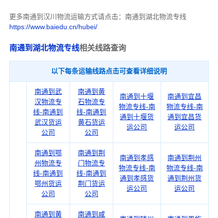
更多南通到汉川物流运输方式请点击：南通到湖北物流专线
https://www.baiedu.cn/hubei/
南通到湖北物流专线
相关线路查询
以下每条运输线路点击可查看详细说明
南通到武
南通到黄
南通到十堰
南通到宜昌
汉物流专
石物流专
物流专线-南
物流专线-南
线-南通到
线-南通到
通到十堰货
通到宜昌货
武汉货运
黄石货运
运公司
运公司
公司
公司
南通到鄂
南通到荆
南通到孝感
南通到荆州
州物流专
门物流专
物流专线-南
物流专线-南
线-南通到
线-南通到
通到孝感货
通到荆州货
鄂州货运
荆门货运
运公司
运公司
公司
公司
南通到黄
南通到咸