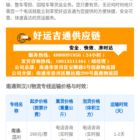
输、整车零担、回程车等货运业务。
您只要有货，无论何时
何地只
需您一个电话就能立刻享受好运吉通为您提供的方便快捷、安全可
靠、快速直达的货运服务。
南通到汉川物流专线运输价格与时效：
起步价格
重货价格
泡货价格
专线名
运输时效
（按票计
（重量公
（体积立
称
（天）
费）
斤）
方）
电话咨询
电话咨询
南通-
260元/票
（实时报
（实时报
1-2天
汉川