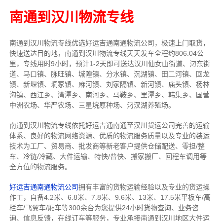
南通到汉川物流专线
南通到汉川物流专线优选好运吉通南通物流公司，极速上门取货，
快速送达目的地，南通到汉川物流专线天天发车全程约806.04公
里，专线用时9小时，预计1-2天即可送达汉川仙女山街道、汈东街
道、马口镇、脉旺镇、城隍镇、分水镇、沉湖镇、田二河镇、回龙
镇、新堰镇、垌冢镇、麻河镇、刘家隔镇、新河镇、庙头镇、杨林
沟镇、西江乡、湾潭乡、南河乡、马鞍乡、里潭乡、韩集乡、国营
中洲农场、华严农场、三星垸原种场、汈汊湖养殖场。
南通到汉川物流专线依托好运吉通南通至汉川货运公司完善的运输
体系、良好的物流网络资源、优质的物流服务质量以及专业的装运
技术为工厂、贸易商、批发商等新老客户提供仓储配送、零担/
整
车
、冷链/冷藏、大件运输、特快/普快、搬家搬厂、回程车调用等
全方位的物流服务。
好运吉通南通物流公司
拥有丰富的货物运输经验以及专业的货运操
作工，自备4.2米、6.8米、7.8米、9.6米、13米、17.5米平板车/高
栏车/飞翼车/厢车等300余台
为您提供24小时货物查询、业务咨
询、信息反馈，在线订车等服务，
专业承接南通到汉川地区大件运