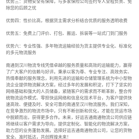
优势三：货物安全有保障，与多家保险公司签约专人全程负责、免
除您的后顾之忧
优势四：性价比高，根据货主需求分析结合优质的服务透明收费
优势五：免费上门评价、打包、搬运、拆装等
一站式门到门服务
优势六：专业性强、多年物流运输经验为货主提供专业化、标准化
的多元物流服务
南通到汉川物流专线
凭借卓越的服务质量和高效的运输能力，赢得
了广大客户的信赖与好评。
秉承以客为尊、专业专注、高效务实、
热情奉献的服务理念，利用先进的运输和仓储管理系统为中小型物
流企业提供物流解决方案，经过多年的发展和积淀，打下了坚实的
网络基础和强大的人员储备，紧随客户的需求而不断革新，整合传
统物流运作模式、零担快运网络和信息化技术平台，为客户提供快
速高效、便捷及时、安全可靠的南通至汉川物流服务。
我们深知，
在竞争激烈的物流市场中，只有不断创新和优化，才能在货运市场
中脱颖而出，获得更多合作。
未来，好运吉通南通物流公司供应链
将继续以客户需求为导向，提供定制化、智能化的物流解决方案，
助力您的业务蓬勃发展。选择好运吉通南通物流公司，让您的货物
安全、准时抵达，共创辉煌未来！