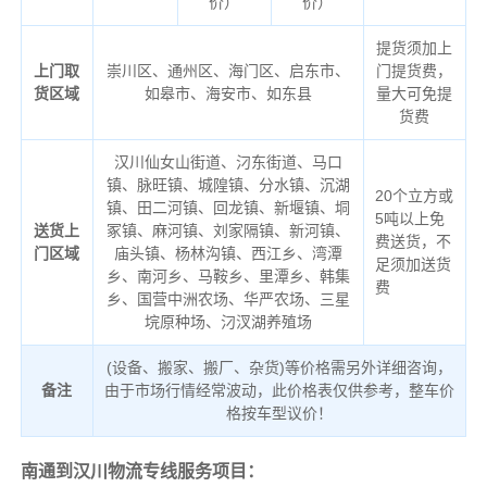
价）
价）
提货须加上
上门取
崇川区、通州区、海门区、启东市、
门提货费，
货区域
如皋市、海安市、如东县
量大可免提
货费
汉川仙女山街道、汈东街道、马口
镇、脉旺镇、城隍镇、分水镇、沉湖
20个立方或
镇、田二河镇、回龙镇、新堰镇、垌
5吨以上免
送货上
冢镇、麻河镇、刘家隔镇、新河镇、
费送货，不
门区域
庙头镇、杨林沟镇、西江乡、湾潭
足须加送货
乡、南河乡、马鞍乡、里潭乡、韩集
费
乡、国营中洲农场、华严农场、三星
垸原种场、汈汊湖养殖场
(设备、搬家、搬厂、杂货)等价格需另外详细咨询，
备注
由于市场行情经常波动，此价格表仅供参考，整车价
格按车型议价！
南通到汉川物流专线服务项目：