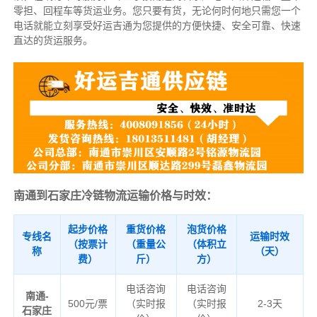
零担、回程车等货运业务。
您只要有货，无论何时
何地只需您一个
电话就能立刻享受好运吉通为您提供的方便快捷、安全可靠、快速
直达的货运服务。
南通到石家庄冷链物流运输价格与时效：
起步价格
重货价格
泡货价格
专线名
运输时效
（按票计
（重量公
（体积立
称
（天）
费）
斤）
方）
电话咨询
电话咨询
南通-
500元/票
（实时报
（实时报
2-3天
石家庄