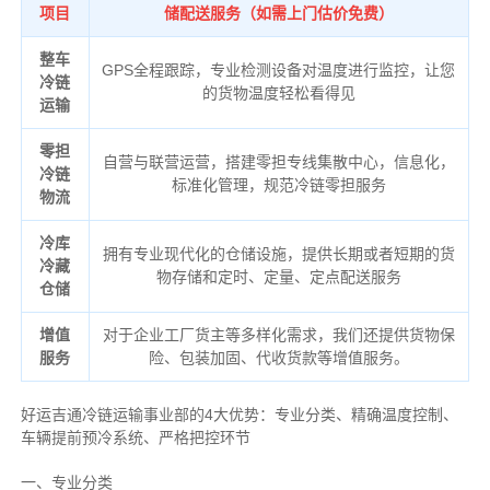
项目
储配送服务（如需上门估价免费）
整车
GPS全程跟踪，专业检测设备对温度进行监控，让您
冷链
的货物温度轻松看得见
运输
零担
自营与联营运营，搭建零担专线集散中心，信息化，
冷链
标准化管理，规范冷链零担服务
物流
冷库
拥有专业现代化的仓储设施，提供长期或者短期的货
冷藏
物存储和定时、定量、定点配送服务
仓储
增值
对于企业工厂货主等多样化需求，我们还提供货物保
服务
险、包装加固、代收货款等增值服务。
好运吉通冷链运输事业部的4大优势：
专业分类、
精确
温度控制、
车辆提前预冷系统、
严格把控环节
一、专业分类