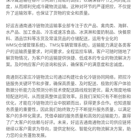
保冷藏运输在各环节间进行周密的调控，以确保各环节之间的配合
度，从而顺利完成冷藏物流运输。这种对环节的严谨把控，不仅提
升了运输效率，也保证了货物的安全和质量。
好运吉通南通冷链物流运输事业部专注于农产品、禽肉类、海鲜、
水产品、加工食品、冷冻或速冻食品、冰淇淋和蛋奶制品、快餐原
料、酒品饮料等冻货及常温货品的仓储配送，运用专业化的
WMS(仓储管理系统)、TMS(车辆管理系统)，运输能力满足各类客
户的运输质量要求，时间要求，全程监控车辆，客户可随时随地了
解货物情况，为客户的运输提供快捷、低成本的专业的物流解决方
案。及时响应客户的咨询和投诉，确保客户的满意度和忠诚度。
南通到石家庄冷链物流公司通过构建社会化冷链协同网络，把控
冷
链
服务关键环节和步骤，确保高质量、及时配送、极致的客户体验
数据分析能力及预测分析技术使配送路线规划更优，最大限度地缩
短配送时间，从而提高整体运营效率。且
我们
深
知
只有不断创新和
优化，才能在冷链物流行业中脱颖而出，获得更多合作。也知道
服
务质量的重要性，因此我们始终致力于不断提升服务质量，以满足
客户的多样化需求。
凭借卓越的服务质量和高效的运输能力，赢得
了广大客户的信赖与好评。
未来，好运吉通南通物流公司供应链将
继续以客户需求为导向，提供定制化、智能化的物流解决方案，助
力您的业务蓬勃发展。