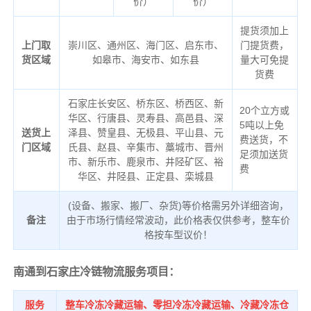
价）
价）
提货须加上
上门取
崇川区、通州区、海门区、启东市、
门提货费，
货区域
如皋市、海安市、如东县
量大可免提
货费
石家庄长安区、桥东区、桥西区、新
20个立方或
华区、行唐县、灵寿县、高邑县、深
5吨以上免
送货上
泽县、赞皇县、无极县、平山县、元
费送货，不
门区域
氏县、赵县、辛集市、藁城市、晋州
足须加送货
市、新乐市、鹿泉市、井陉矿区、裕
费
华区、井陉县、正定县、栾城县
(设备、搬家、搬厂、杂货)等价格需另外详细咨询，
备注
由于市场行情经常波动，此价格表仅供参考，整车价
格按车型议价！
南通到石家庄冷链物流服务项目：
服务
整车冷冻冷藏运输、零担冷冻冷藏运输、冷藏冷冻仓