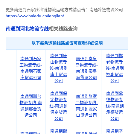
更多南通到石家庄冷链物流运输方式请点击：南通冷链物流公司
https://www.baiedu.cn/lenglian/
南通到河北物流专线
相关线路查询
以下每条运输线路点击可查看详细说明
南通到唐
南通到邯
南通到石家
南通到秦皇
山物流专
郸物流专
庄物流专线-
岛物流专线-
线-南通到
线-南通到
南通到石家
南通到秦皇
唐山货运
邯郸货运
庄货运公司
岛货运公司
公司
公司
南通到保
南通到承
南通到邢台
南通到张家
定物流专
德物流专
物流专线-南
口物流专线-
线-南通到
线-南通到
通到邢台货
南通到张家
保定货运
承德货运
运公司
口货运公司
公司
公司
南通到衡
南通到辛