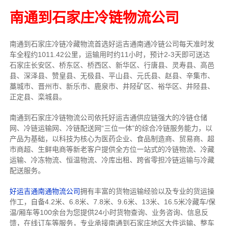
南通到石家庄冷链物流公司
南通到石家庄冷链冷藏物流首选好运吉通南通冷链公司每天准时发
车全程约1011.42公里，运输用时约11小时，预计2-3天即可送达
石家庄长安区、桥东区、桥西区、新华区、行唐县、灵寿县、高邑
县、深泽县、赞皇县、无极县、平山县、元氏县、赵县、辛集市、
藁城市、晋州市、新乐市、鹿泉市、井陉矿区、裕华区、井陉县、
正定县、栾城县。
南通到石家庄冷链物流公司依托好运吉通供应链强大的冷链仓储
网、冷链运输网、冷链配送网“三位一体”的综合冷链服务能力，以
产品为基础，以科技为核心为医药企业、食品制造商、贸易商、超
市商超、生鲜电商等新老客户提供全方位一站式的冷链物流、冷藏
运输、冷冻物流、恒温物流、冷库出租、跨省零担冷链运输与冷藏
配送服务。
好运吉通南通物流公司
拥有丰富的货物运输经验以及专业的货运操
作工，自备4.2米、6.8米、7.8米、9.6米、13米、16.5米冷藏车/保
温/厢车等100余台
为您提供24小时货物查询、业务咨询、信息反
馈，在线订车等服务，
专业承接南通到石家庄地区大件运输、整车