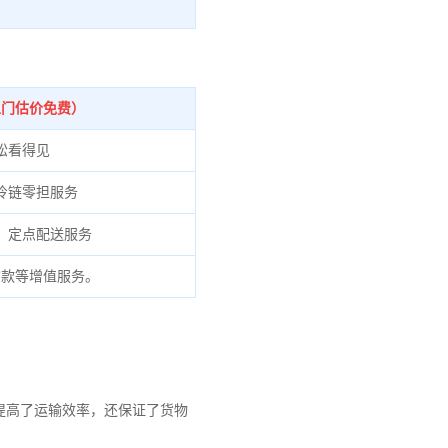
上门估价免费）
松看得见
冷链零担服务
、定点配送服务
货款等增值服务。
提高了运输效率，还保证了货物