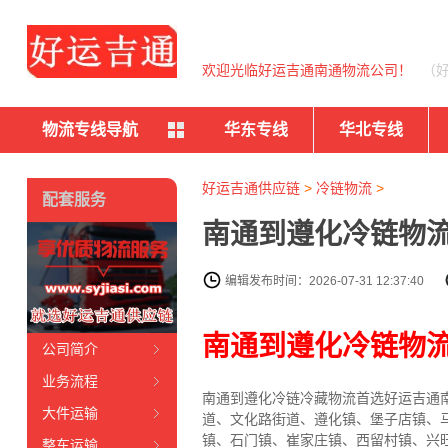
欢迎光临好运吉通南通物流公司！
（
物流专线导航
华东专线
华北专线
好运吉通供应链
>
冷链物流
>
配套服务
南通到遵化冷链物流
编辑发布时间：2026-07-31 12:37:40
南通到遵化冷链物
公司简介
业务流程
南通到遵化冷链冷藏物流首选好运吉通南通
大件运输
道、文化路街道、遵化镇、堡子店镇、
镇、石门镇、崔家庄镇、西留村镇、兴
整车运输