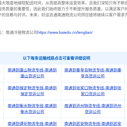
最大限度地缩短配送时间，从而提高整体运营效率。且
我们
深
知
只有不断
服务质量的重要性，因此我们始终致力于不断提升服务质量，以满足客户
户的信赖与好评。
未来，好运吉通南通物流公司供应链将继续以客户需求
。
击：南通冷链物流公司
https://www.baiedu.cn/lenglian/
以下每条运输线路点击可查看详细说明
石
南通到唐山物流专线-南通到
南通到秦皇岛物流专线-南通到秦
唐山货运公司
皇岛货运公司
台
南通到保定物流专线-南通到
南通到张家口物流专线-南通到张
保定货运公司
家口货运公司
坊
南通到衡水物流专线-南通到
南通到沧州物流专线-南通到沧州
衡水货运公司
货运公司
州
南通到遵化物流专线-南通到
南通到武安物流专线-南通到武安