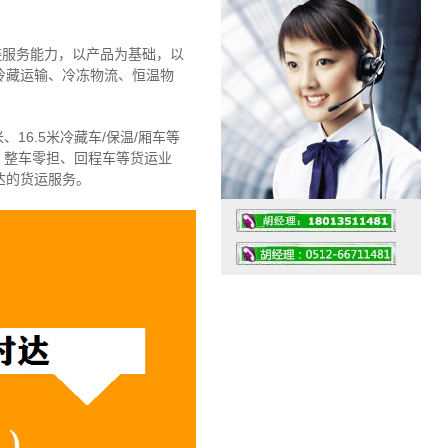
链服务能力，以产品为基础，以
冷藏运输、冷冻物流、恒温物
、16.5米冷藏车/保温/厢车等
、整车零担、回程车等货运业
达的货运服务。
工作时间：07:30 – – 23:30
值班座机：4008091856