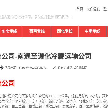
首页
大件运输
整
好运吉通南通物流公司，争做南通物流领导品牌！）
东北专线
西南专线
西北专线
中南专线
公司-南通至遵化冷藏运输公司
信息来源：https://www.baiedu.cn
作者：好运吉通供应链
流公司
冷链公司每天准时发车全程约1105.27公里，运输用时约12小时，预计
马兰峪镇、平安城镇、东新庄镇、新店子镇、党峪镇、地北头镇、东旧寨
旺寨镇、西三里镇、团瓢庄镇、娘娘庄镇、侯家寨镇、西下营满族乡、汤