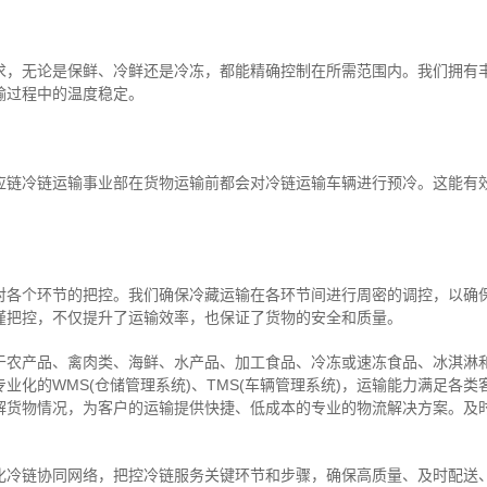
求，无论是保鲜、冷鲜还是冷冻，都能精确控制在所需范围内。我们拥有
输过程中的温度稳定。
应链冷链运输事业部在货物运输前都会对冷链运输车辆进行预冷。这能有
对各个环节的把控。我们确保冷藏运输在各环节间进行周密的调控，以确
谨把控，不仅提升了运输效率，也保证了货物的安全和质量。
于农产品、禽肉类、海鲜、水产品、加工食品、冷冻或速冻食品、冰淇淋
业化的WMS(仓储管理系统)、TMS(车辆管理系统)，运输能力满足各
解货物情况，为客户的运输提供快捷、低成本的专业的物流解决方案。及
化冷链协同网络，把控
冷链
服务关键环节和步骤，确保高质量、及时配送