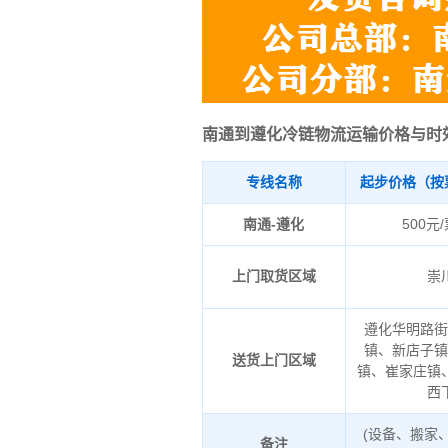
南通到遵化冷链物流运输价格与时
专线名称
起步价格（按
南通-遵化
500元
上门取货区域
崇
遵化华明路
镇、新店子
送货上门区域
镇、崔家庄镇
西
(设备、搬家
备注