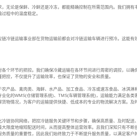
求，无论是保鲜、冷鲜还是冷冻，都能精确控制在所需范围内。我们拥有
输过程中的温度稳定。
应链冷链运输事业部在货物运输前都会对冷链运输车辆进行预冷。这能有
对各个环节的把控。我们确保冷藏运输在各环节间进行周密的调控，以确
谨把控，不仅提升了运输效率，也保证了货物的安全和质量。
于农产品、禽肉类、海鲜、水产品、加工食品、冷冻或速冻食品、冰淇淋
业化的WMS(仓储管理系统)、TMS(车辆管理系统)，运输能力满足各
解货物情况，为客户的运输提供快捷、低成本的专业的物流解决方案。及
化冷链协同网络，把控
冷链
服务关键环节和步骤，确保高质量、及时配送
最大限度地缩短配送时间，从而提高整体运营效率。且
我们
深
知
只有不断
服务质量的重要性，因此我们始终致力于不断提升服务质量，以满足客户