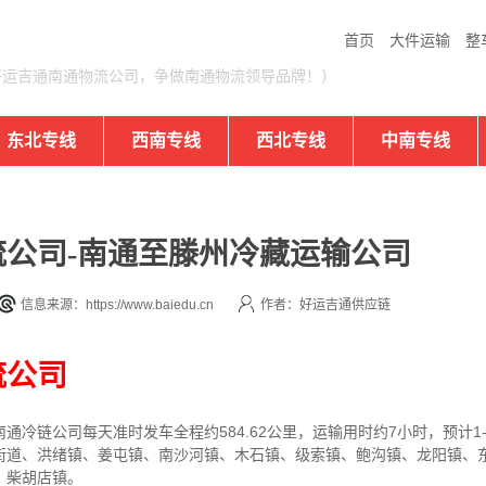
首页
大件运输
整
好运吉通南通物流公司，争做南通物流领导品牌！）
东北专线
西南专线
西北专线
中南专线
公司-南通至滕州冷藏运输公司
信息来源：https://www.baiedu.cn
作者：好运吉通供应链
流公司
通冷链公司每天准时发车全程约584.62公里，运输用时约7小时，预计1
街道、洪绪镇、姜屯镇、南沙河镇、木石镇、级索镇、鲍沟镇、龙阳镇、
、柴胡店镇。