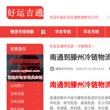
欢迎光临好运吉通南通物流公司！
（
物流专线导航
华东专线
华北专线
好运吉通供应链
>
冷链物流
>
配套服务
南通到滕州冷链物流
编辑发布时间：2026-07-31 09:43:53
南通到滕州冷链物
公司简介
业务流程
南通到滕州冷链冷藏物流首选好运吉通南
大件运输
辛街道、荆河街道、善南街道、东沙河
镇、滨湖镇、西岗镇、张汪镇、羊庄镇
整车运输