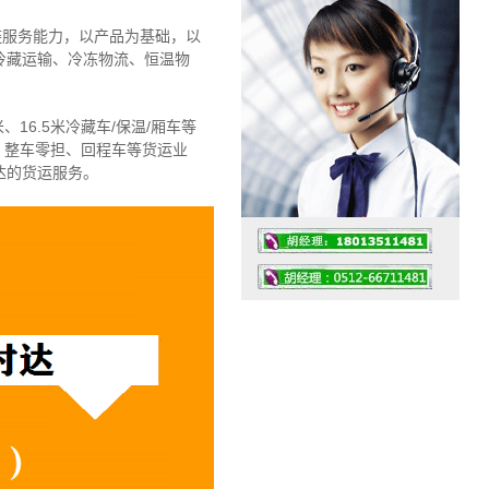
链服务能力，以产品为基础，以
冷藏运输、冷冻物流、恒温物
、16.5米冷藏车/保温/厢车等
、整车零担、回程车等货运业
达的货运服务。
工作时间：07:30 – – 23:30
值班座机：4008091856