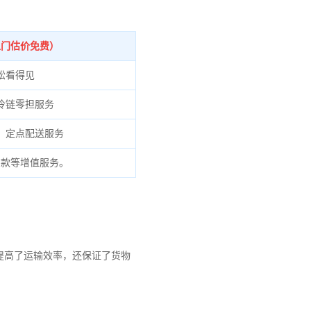
上门估价免费）
松看得见
冷链零担服务
、定点配送服务
货款等增值服务。
提高了运输效率，还保证了货物