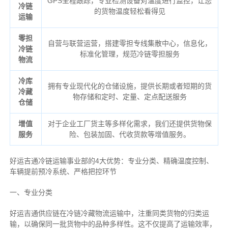
GPS全程跟踪，专业检测设备对温度进行监控，让您
冷链
的货物温度轻松看得见
运输
零担
自营与联营运营，搭建零担专线集散中心，信息化，
冷链
标准化管理，规范冷链零担服务
物流
冷库
拥有专业现代化的仓储设施，提供长期或者短期的货
冷藏
物存储和定时、定量、定点配送服务
仓储
增值
对于企业工厂货主等多样化需求，我们还提供货物保
服务
险、包装加固、代收货款等增值服务。
好运吉通冷链运输事业部的4大优势：
专业分类、
精确
温度控制、
车辆提前预冷系统、
严格把控环节
一、专业分类
好运吉通供应链在冷链冷藏物流运输中，注重同类货物的归类运
输，以确保同一批货物中的品种多样性。这不仅提高了运输效率，