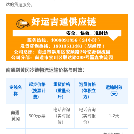
达的货运服务。
南通到黄冈冷链物流运输价格与时效：
起步价格
重货价格
泡货价格
专线名
运输时效
（按票计
（重量公
（体积立
称
（天）
费）
斤）
方）
电话咨询
电话咨询
南通-
500元/票
（实时报
（实时报
1-2天
黄冈
价）
价）