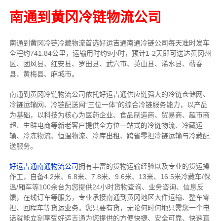
南通到黄冈冷链物流公司
南通到黄冈冷链冷藏物流首选好运吉通南通冷链公司每天准时发车
全程约741.84公里，运输用时约9小时，预计1-2天即可送达黄冈州
区、团风县、红安县、罗田县、武穴市、英山县、浠水县、蕲春
县、黄梅县、麻城市。
南通到黄冈冷链物流公司依托好运吉通供应链强大的冷链仓储网、
冷链运输网、冷链配送网“三位一体”的综合冷链服务能力，以产品
为基础，以科技为核心为医药企业、食品制造商、贸易商、超市商
超、生鲜电商等新老客户提供全方位一站式的冷链物流、冷藏运
输、冷冻物流、恒温物流、冷库出租、跨省零担冷链运输与冷藏配
送服务。
好运吉通南通物流公司
拥有丰富的货物运输经验以及专业的货运操
作工，自备4.2米、6.8米、7.8米、9.6米、13米、16.5米冷藏车/保
温/厢车等100余台
为您提供24小时货物查询、业务咨询、信息反
馈，在线订车等服务，
专业承接南通到黄冈地区大件运输、整车零
担、回程车等货运业务。
您只要有货，无论何时
何地只需您一个电
话就能立刻享受好运吉通为您提供的方便快捷、安全可靠、快速直