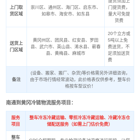
提货须加上
上门取
崇川区、通州区、海门区、启东市、
门提货费，
货区域
如皋市、海安市、如东县
量大可免提
货费
20个立方或
黄冈州区、团风县、红安县、罗田
5吨以上免
送货上
县、武穴市、英山县、浠水县、蕲春
费送货，不
门区域
县、黄梅县、麻城市
足须加送货
费
(设备、搬家、搬厂、杂货)等价格需另外详细咨询，
备注
由于市场行情经常波动，此价格表仅供参考，整车价
格按车型议价！
南通到黄冈冷链物流服务项目：
服务
整车冷冻冷藏运输、零担冷冻冷藏运输、冷藏冷冻仓
项目
储配送服务（如需上门估价免费）
整车