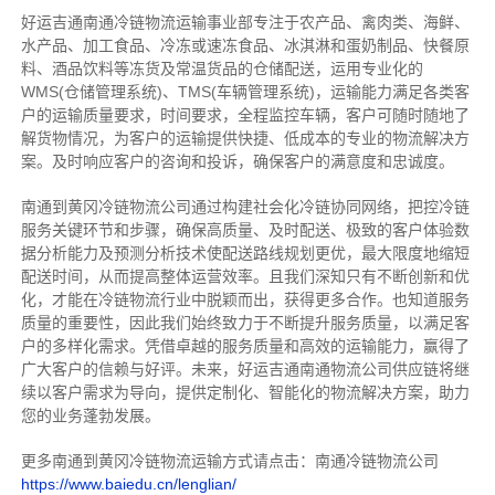
好运吉通南通冷链物流运输事业部专注于农产品、禽肉类、海鲜、
水产品、加工食品、冷冻或速冻食品、冰淇淋和蛋奶制品、快餐原
料、酒品饮料等冻货及常温货品的仓储配送，运用专业化的
WMS(仓储管理系统)、TMS(车辆管理系统)，运输能力满足各类客
户的运输质量要求，时间要求，全程监控车辆，客户可随时随地了
解货物情况，为客户的运输提供快捷、低成本的专业的物流解决方
案。及时响应客户的咨询和投诉，确保客户的满意度和忠诚度。
南通到黄冈冷链物流公司通过构建社会化冷链协同网络，把控
冷链
服务关键环节和步骤，确保高质量、及时配送、极致的客户体验数
据分析能力及预测分析技术使配送路线规划更优，最大限度地缩短
配送时间，从而提高整体运营效率。且
我们
深
知
只有不断创新和优
化，才能在冷链物流行业中脱颖而出，获得更多合作。也知道
服务
质量的重要性，因此我们始终致力于不断提升服务质量，以满足客
户的多样化需求。
凭借卓越的服务质量和高效的运输能力，赢得了
广大客户的信赖与好评。
未来，好运吉通南通物流公司供应链将继
续以客户需求为导向，提供定制化、智能化的物流解决方案，助力
您的业务蓬勃发展。
更多南通到黄冈冷链物流运输方式请点击：南通冷链物流公司
https://www.baiedu.cn/lenglian/