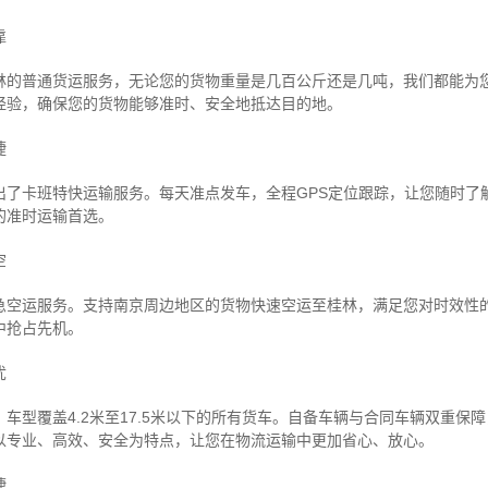
靠
林的普通货运服务，无论您的货物重量是几百公斤还是几吨，我们都能为
经验，确保您的货物能够准时、安全地抵达目的地。
捷
出了卡班特快运输服务。每天准点发车，全程GPS定位跟踪，让您随时了
的准时运输首选。
空
急空运服务。支持南京周边地区的货物快速空运至桂林，满足您对时效性
中抢占先机。
忧
车型覆盖4.2米至17.5米以下的所有货车。自备车辆与合同车辆双重保
以专业、高效、安全为特点，让您在物流运输中更加省心、放心。
捷