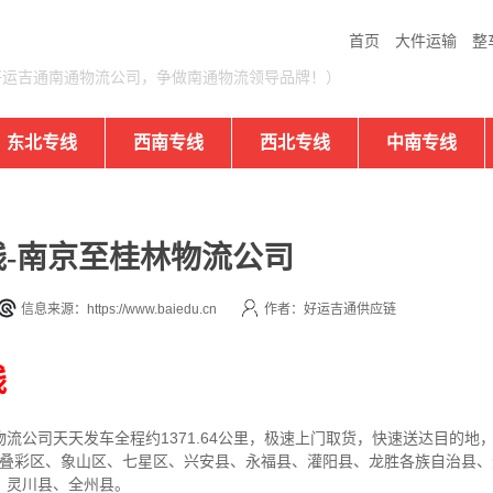
首页
大件运输
整
好运吉通南通物流公司，争做南通物流领导品牌！）
东北专线
西南专线
西北专线
中南专线
-南京至桂林物流公司
信息来源：https://www.baiedu.cn
作者：好运吉通供应链
线
物流公司
天天发车全程约1371.64公里，
极速上门取货，快速送达目的地
区、叠彩区、象山区、七星区、兴安县、永福县、灌阳县、龙胜各族自治县
、灵川县、全州县。