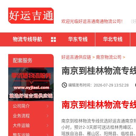
欢迎光临好运吉通南通物流公司！
（
物流专线导航
华东专线
华北专线
好运吉通供应链
>
南京物流公司
>
配套服务
南京到桂林物流专线
编辑发布时间：2026-07-29 13:52:28
南京到桂林物流专
公司简介
业务流程
南京到桂林物流专线
优选好运吉通
南京
大件运输
小时，预计2-3天即可送达桂林秀峰
瑶族自治县、雁山区、阳朔县、临桂县
整车运输