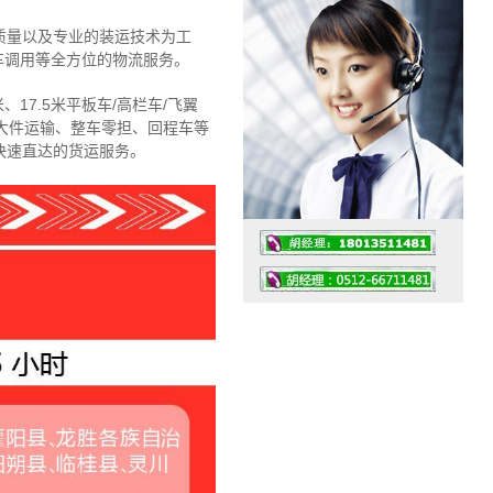
质量以及专业的装运技术为工
车调用等全方位的物流服务。
、17.5米平板车/高栏车/飞翼
大件运输、整车零担、回程车等
快速直达的货运服务。
工作时间：07:30 – – 23:30
值班座机：4008091856