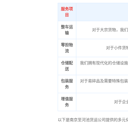
服务项
目
整车运
对于大宗货物，我们
输
零担物
对于小件货
流
仓储配
我们拥有现代化的仓储设施
送
包装服
对于易碎品及需要特殊包装
务
增值服
对于企
务
以下是南京至河池货运公司提供的多元