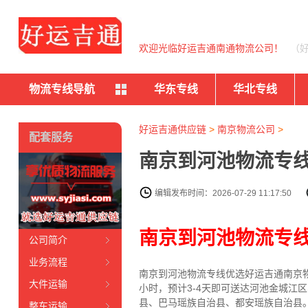
欢迎光临好运吉通南通物流公司！
（
物流专线导航
华东专线
华北专线
好运吉通供应链
>
南京物流公司
>
配套服务
南京到河池物流专线
编辑发布时间：2026-07-29 11:17:50
南京到河池物流专
公司简介
业务流程
南京到河池物流专线
优选好运吉通
南京
大件运输
小时，预计3-4天即可送达河池金城江
县、巴马瑶族自治县、都安瑶族自治县
整车运输