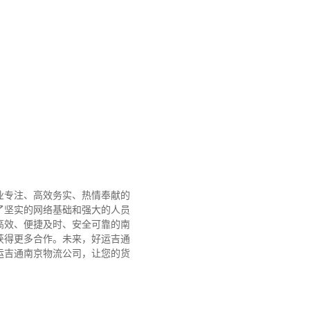
业专注、高效务实、热情奉献的
了坚实的网络基础和强大的人员
高效、便捷及时、安全可靠的南
获得更多合作。
未来，好运吉通
运吉通南京物流公司，让您的货