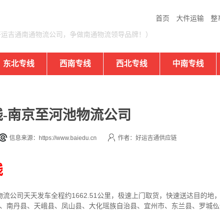
首页
大件运输
整
好运吉通南通物流公司，争做南通物流领导品牌！）
东北专线
西南专线
西北专线
中南专线
-南京至河池物流公司
信息来源：https://www.baiedu.cn
作者：好运吉通供应链
线
物流公司
天天发车全程约1662.51公里，
极速上门取货，快速送达目的地
区、南丹县、天峨县、凤山县、大化瑶族自治县、宜州市、东兰县、罗城
。