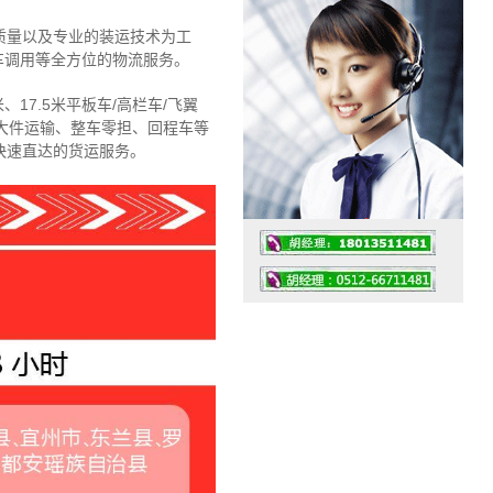
质量以及专业的装运技术为工
车调用等全方位的物流服务。
、17.5米平板车/高栏车/飞翼
大件运输、整车零担、回程车等
快速直达的货运服务。
工作时间：07:30 – – 23:30
值班座机：4008091856