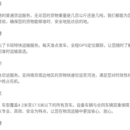
靠
池的普通货运服务，无论您的货物重量是几百公斤还是几吨，我们都能为
经验，确保您的货物能够准时、安全地抵达目的地。
捷
出了卡班特快运输服务。每天准点发车，全程GPS定位跟踪，让您随时了
的准时运输首选。
空
急空运服务。支持南京周边地区的货物快速空运至河池，满足您对时效性
中抢占先机。
忧
车型覆盖4.2米至17.5米以下的所有货车。自备车辆与合同车辆双重保
以专业、高效、安全为特点，让您在物流运输中更加省心、放心。
捷