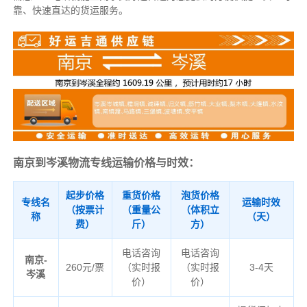
靠、快速直达的货运服务。
南京到岑溪物流专线运输价格与时效：
起步价格
重货价格
泡货价格
专线名
运输时效
（按票计
（重量公
（体积立
称
（天）
费）
斤）
方）
电话咨询
电话咨询
南京-
260元/票
（实时报
（实时报
3-4天
岑溪
价）
价）