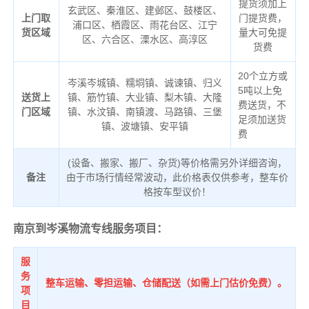
提货须加上
玄武区、秦淮区、建邺区、鼓楼区、
上门取
门提货费，
浦口区、栖霞区、雨花台区、江宁
货区域
量大可免提
区、六合区、溧水区、高淳区
货费
20个立方或
岑溪岑城镇、糯垌镇、诚谏镇、归义
5吨以上免
送货上
镇、筋竹镇、大业镇、梨木镇、大隆
费送货，不
门区域
镇、水汶镇、南镇渡、马路镇、三堡
足须加送货
镇、波塘镇、安平镇
费
(设备、搬家、搬厂、杂货)等价格需另外详细咨询，
备注
由于市场行情经常波动，此价格表仅供参考，整车价
格按车型议价！
南京到岑溪物流专线服务项目：
服
务
整车运输、零担运输、仓储配送（如需上门估价免费）。
项
目