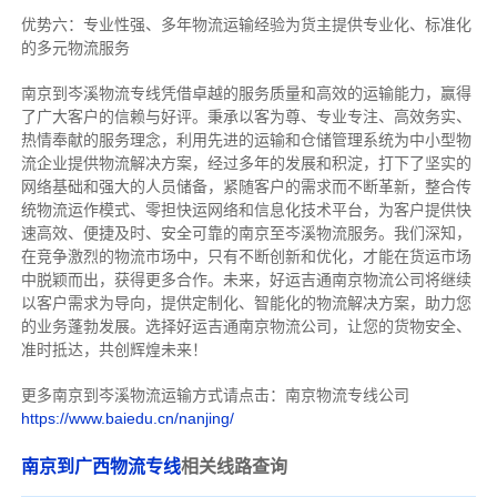
优势六：专业性强、多年物流运输经验为货主提供专业化、标准化
的多元物流服务
南京到岑溪物流专线
凭借卓越的服务质量和高效的运输能力，赢得
了广大客户的信赖与好评。
秉承以客为尊、专业专注、高效务实、
热情奉献的服务理念，利用先进的运输和仓储管理系统为中小型物
流企业提供物流解决方案，经过多年的发展和积淀，打下了坚实的
网络基础和强大的人员储备，紧随客户的需求而不断革新，整合传
统物流运作模式、零担快运网络和信息化技术平台，为客户提供快
速高效、便捷及时、安全可靠的南京至岑溪物流服务。
我们深知，
在竞争激烈的物流市场中，只有不断创新和优化，才能在货运市场
中脱颖而出，获得更多合作。
未来，好运吉通南京物流公司将继续
以客户需求为导向，提供定制化、智能化的物流解决方案，助力您
的业务蓬勃发展。选择好运吉通南京物流公司，让您的货物安全、
准时抵达，共创辉煌未来！
更多南京到岑溪物流运输方式请点击：南京物流专线公司
https://www.baiedu.cn/nanjing/
南京到广西物流专线
相关线路查询