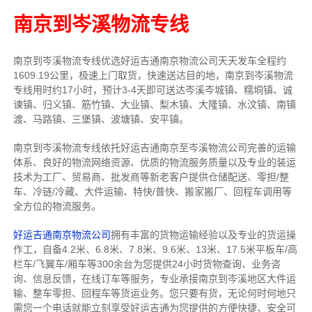
南京到岑溪物流专线
南京到岑溪物流专线
优选好运吉通
南京
物流公司
天天发车全程约
1609.19公里，
极速上门取货，快速送达目的地，南京到岑溪物流
专线用时约17小时，预计3-4天即可送达岑溪岑城镇、糯垌镇、诚
谏镇、归义镇、筋竹镇、大业镇、梨木镇、大隆镇、水汶镇、南镇
渡、马路镇、三堡镇、波塘镇、安平镇。
南京到岑溪物流专线依托好运吉通南京至岑溪物流公司完善的运输
体系、良好的物流网络资源、优质的物流服务质量以及专业的装运
技术为工厂、贸易商、批发商等新老客户提供仓储配送、零担/
整
车
、冷链/冷藏、大件运输、特快/普快、搬家搬厂、回程车调用等
全方位的物流服务。
好运吉通南京物流公司
拥有丰富的货物运输经验以及专业的货运操
作工，自备4.2米、6.8米、7.8米、9.6米、13米、17.5米平板车/高
栏车/飞翼车/厢车等300余台
为您提供24小时货物查询、业务咨
询、信息反馈，在线订车等服务，
专业承接南京到岑溪地区大件运
输、整车零担、回程车等货运业务。
您只要有货，无论何时
何地只
需您一个电话就能立刻享受好运吉通为您提供的方便快捷、安全可