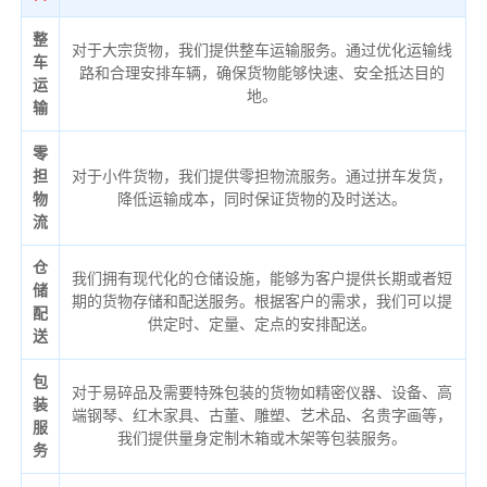
整
对于大宗货物，我们提供整车运输服务。通过优化运输线
车
路和合理安排车辆，确保货物能够快速、安全抵达目的
运
地。
输
零
担
对于小件货物，我们提供零担物流服务。通过拼车发货，
物
降低运输成本，同时保证货物的及时送达。
流
仓
我们拥有现代化的仓储设施，能够为客户提供长期或者短
储
期的货物存储和配送服务。根据客户的需求，我们可以提
配
供定时、定量、定点的安排配送。
送
包
对于易碎品及需要特殊包装的货物如精密仪器、设备、高
装
端钢琴、红木家具、古董、雕塑、艺术品、名贵字画等，
服
我们提供量身定制木箱或木架等包装服务。
务