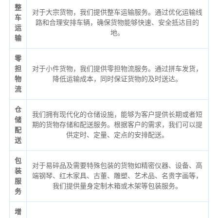
整
对于大宗货物，我们提供整车运输服务。通过优化运输线
车
路和合理安排车辆，确保货物能够快速、安全抵达目的
运
地。
输
零
担
对于小件货物，我们提供零担物流服务。通过拼车发货，
物
降低运输成本，同时保证货物的及时送达。
流
仓
我们拥有现代化的仓储设施，能够为客户提供长期或者短
储
期的货物存储和配送服务。根据客户的需求，我们可以提
配
供定时、定量、定点的安排配送。
送
包
对于易碎品及需要特殊包装的货物如精密仪器、设备、高
装
端钢琴、红木家具、古董、雕塑、艺术品、名贵字画等，
服
我们提供量身定制木箱或木架等包装服务。
务
增