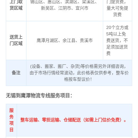
上门取
锡山区、惠山区、滨湖区、梁溪区、
门提货费，
货区域
新吴区、江阴市、宜兴市
量大可免提
货费
20个立方或
5吨以上免
送货上
鹰潭月湖区、余江县、贵溪市
费送货，不
门区域
足须加送货
费
(设备、搬家、搬厂、杂货)等价格需另外详细咨询，
备注
由于市场行情经常波动，此价格表仅供参考，整车价
格按车型议价！
无锡到鹰潭物流专线服务项目：
服
务
整车运输、零担运输、仓储配送（如需上门估价免费）。
项
目