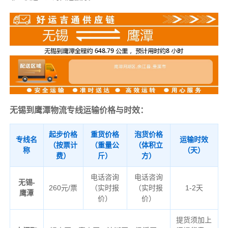
无锡到鹰潭物流专线运输价格与时效：
起步价格
重货价格
泡货价格
专线名
运输时效
（按票计
（重量公
（体积立
称
（天）
费）
斤）
方）
电话咨询
电话咨询
无锡-
260元/票
（实时报
（实时报
1-2天
鹰潭
价）
价）
提货须加上