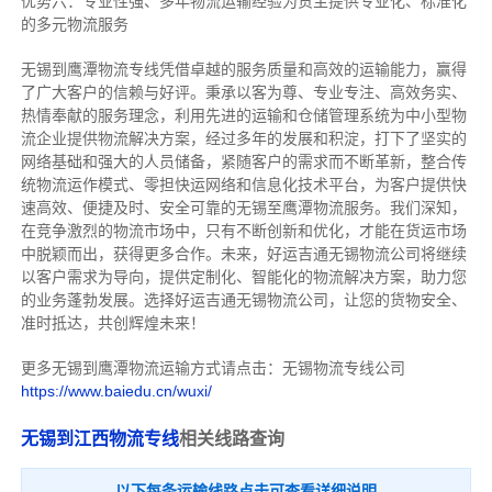
优势六：专业性强、多年物流运输经验为货主提供专业化、标准化
的多元物流服务
无锡到鹰潭物流专线
凭借卓越的服务质量和高效的运输能力，赢得
了广大客户的信赖与好评。
秉承以客为尊、专业专注、高效务实、
热情奉献的服务理念，利用先进的运输和仓储管理系统为中小型物
流企业提供物流解决方案，经过多年的发展和积淀，打下了坚实的
网络基础和强大的人员储备，紧随客户的需求而不断革新，整合传
统物流运作模式、零担快运网络和信息化技术平台，为客户提供快
速高效、便捷及时、安全可靠的无锡至鹰潭物流服务。
我们深知，
在竞争激烈的物流市场中，只有不断创新和优化，才能在货运市场
中脱颖而出，获得更多合作。
未来，好运吉通无锡物流公司将继续
以客户需求为导向，提供定制化、智能化的物流解决方案，助力您
的业务蓬勃发展。选择好运吉通无锡物流公司，让您的货物安全、
准时抵达，共创辉煌未来！
更多无锡到鹰潭物流运输方式请点击：无锡物流专线公司
https://www.baiedu.cn/wuxi/
无锡到江西物流专线
相关线路查询
以下每条运输线路点击可查看详细说明