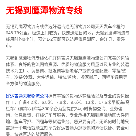
无锡到鹰潭物流专线
无锡到鹰潭物流专线
优选好运吉通
无锡
物流公司
天天发车全程约
648.79公里，
极速上门取货，快速送达目的地，无锡到鹰潭物流
专
线用时约8小时，预计1-2天即可送达鹰潭月湖区、余江县、贵溪
市。
无锡到鹰潭物流专线依托好运吉通无锡至鹰潭物流公司完善的运输
体系、良好的物流网络资源、优质的物流服务质量以及专业的装运
技术为工厂、贸易商、批发商等新老客户提供仓储配送、零担/
整
车
、冷链/冷藏、大件运输、特快/普快、搬家搬厂、回程车调用等
全方位的物流服务。
好运吉通无锡物流公司
拥有丰富的货物运输经验以及专业的货运操
作工，自备4.2米、6.8米、7.8米、9.6米、13米、17.5米平板车/高
栏车/飞翼车/厢车等300余台
为您提供24小时货物查询、业务咨
询、信息反馈，在线订车等服务，
专业承接无锡到鹰潭地区大件运
输、整车零担、回程车等货运业务。
您只要有货，无论何时
何地只
需您一个电话就能立刻享受好运吉通为您提供的方便快捷、安全可
靠、快速直达的货运服务。