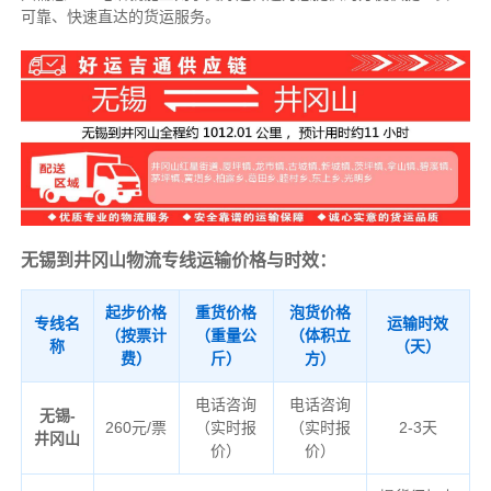
可靠、快速直达的货运服务。
无锡到井冈山物流专线运输价格与时效：
起步价格
重货价格
泡货价格
专线名
运输时效
（按票计
（重量公
（体积立
称
（天）
费）
斤）
方）
电话咨询
电话咨询
无锡-
260元/票
（实时报
（实时报
2-3天
井冈山
价）
价）