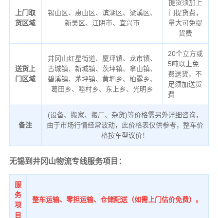
提货须加上
上门取
锡山区、惠山区、滨湖区、梁溪区、
门提货费，
货区域
新吴区、江阴市、宜兴市
量大可免提
货费
20个立方或
井冈山红星街道、厦坪镇、龙市镇、
5吨以上免
送货上
古城镇、新城镇、茨坪镇、拿山镇、
费送货，不
门区域
碧溪镇、茅坪镇、黄垇乡、柏露乡、
足须加送货
葛田乡、睦村乡、东上乡、光明乡
费
(设备、搬家、搬厂、杂货)等价格需另外详细咨询，
备注
由于市场行情经常波动，此价格表仅供参考，整车价
格按车型议价！
无锡到井冈山物流专线服务项目：
服
务
整车运输、零担运输、仓储配送（如需上门估价免费）。
项
目