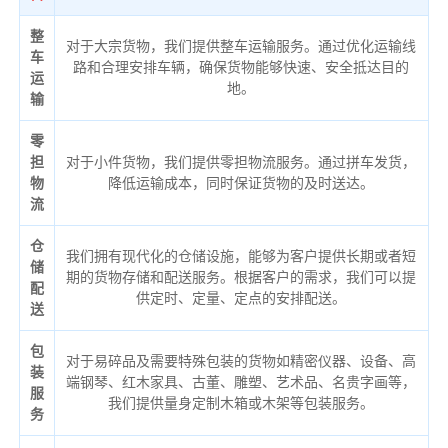
整
对于大宗货物，我们提供整车运输服务。通过优化运输线
车
路和合理安排车辆，确保货物能够快速、安全抵达目的
运
地。
输
零
担
对于小件货物，我们提供零担物流服务。通过拼车发货，
物
降低运输成本，同时保证货物的及时送达。
流
仓
我们拥有现代化的仓储设施，能够为客户提供长期或者短
储
期的货物存储和配送服务。根据客户的需求，我们可以提
配
供定时、定量、定点的安排配送。
送
包
对于易碎品及需要特殊包装的货物如精密仪器、设备、高
装
端钢琴、红木家具、古董、雕塑、艺术品、名贵字画等，
服
我们提供量身定制木箱或木架等包装服务。
务