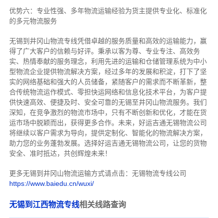
优势六：专业性强、多年物流运输经验为货主提供专业化、标准化
的多元物流服务
无锡到井冈山物流专线
凭借卓越的服务质量和高效的运输能力，赢
得了广大客户的信赖与好评。
秉承以客为尊、专业专注、高效务
实、热情奉献的服务理念，利用先进的运输和仓储管理系统为中小
型物流企业提供物流解决方案，经过多年的发展和积淀，打下了坚
实的网络基础和强大的人员储备，紧随客户的需求而不断革新，整
合传统物流运作模式、零担快运网络和信息化技术平台，为客户提
供快速高效、便捷及时、安全可靠的无锡至井冈山物流服务。
我们
深知，在竞争激烈的物流市场中，只有不断创新和优化，才能在货
运市场中脱颖而出，获得更多合作。
未来，好运吉通无锡物流公司
将继续以客户需求为导向，提供定制化、智能化的物流解决方案，
助力您的业务蓬勃发展。选择好运吉通无锡物流公司，让您的货物
安全、准时抵达，共创辉煌未来！
更多无锡到井冈山物流运输方式请点击：无锡物流专线公司
https://www.baiedu.cn/wuxi/
无锡到江西物流专线
相关线路查询