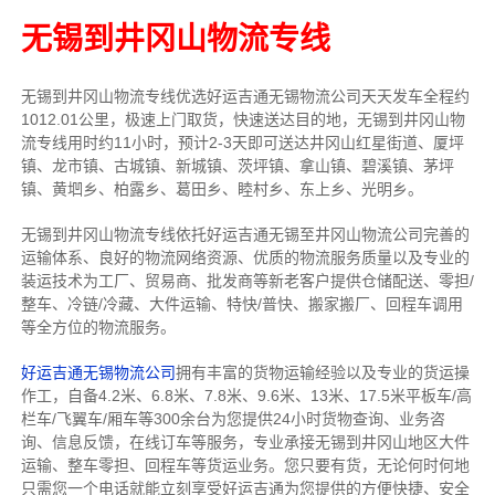
无锡到井冈山物流专线
无锡到井冈山物流专线
优选好运吉通
无锡
物流公司
天天发车全程约
1012.01公里，
极速上门取货，快速送达目的地，无锡到井冈山物
流
专线用时约11小时，预计2-3天即可送达井冈山红星街道、厦坪
镇、龙市镇、古城镇、新城镇、茨坪镇、拿山镇、碧溪镇、茅坪
镇、黄垇乡、柏露乡、葛田乡、睦村乡、东上乡、光明乡。
无锡到井冈山物流专线依托好运吉通无锡至井冈山物流公司完善的
运输体系、良好的物流网络资源、优质的物流服务质量以及专业的
装运技术为工厂、贸易商、批发商等新老客户提供仓储配送、零担/
整车
、冷链/冷藏、大件运输、特快/普快、搬家搬厂、回程车调用
等全方位的物流服务。
好运吉通无锡物流公司
拥有丰富的货物运输经验以及专业的货运操
作工，自备4.2米、6.8米、7.8米、9.6米、13米、17.5米平板车/高
栏车/飞翼车/厢车等300余台
为您提供24小时货物查询、业务咨
询、信息反馈，在线订车等服务，
专业承接无锡到井冈山地区大件
运输、整车零担、回程车等货运业务。
您只要有货，无论何时
何地
只需您一个电话就能立刻享受好运吉通为您提供的方便快捷、安全