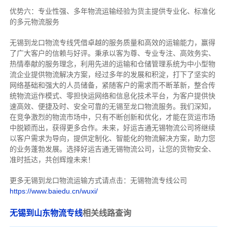
优势六：专业性强、多年物流运输经验为货主提供专业化、标准化
的多元物流服务
无锡到龙口物流专线
凭借卓越的服务质量和高效的运输能力，赢得
了广大客户的信赖与好评。
秉承以客为尊、专业专注、高效务实、
热情奉献的服务理念，利用先进的运输和仓储管理系统为中小型物
流企业提供物流解决方案，经过多年的发展和积淀，打下了坚实的
网络基础和强大的人员储备，紧随客户的需求而不断革新，整合传
统物流运作模式、零担快运网络和信息化技术平台，为客户提供快
速高效、便捷及时、安全可靠的无锡至龙口物流服务。
我们深知，
在竞争激烈的物流市场中，只有不断创新和优化，才能在货运市场
中脱颖而出，获得更多合作。
未来，好运吉通无锡物流公司将继续
以客户需求为导向，提供定制化、智能化的物流解决方案，助力您
的业务蓬勃发展。选择好运吉通无锡物流公司，让您的货物安全、
准时抵达，共创辉煌未来！
更多无锡到龙口物流运输方式请点击：无锡物流专线公司
https://www.baiedu.cn/wuxi/
无锡到山东物流专线
相关线路查询