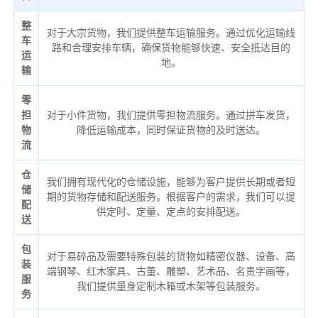
整
对于大宗货物，我们提供整车运输服务。通过优化运输线
车
路和合理安排车辆，确保货物能够快速、安全抵达目的
运
地。
输
零
担
对于小件货物，我们提供零担物流服务。通过拼车发货，
物
降低运输成本，同时保证货物的及时送达。
流
仓
我们拥有现代化的仓储设施，能够为客户提供长期或者短
储
期的货物存储和配送服务。根据客户的需求，我们可以提
配
供定时、定量、定点的安排配送。
送
包
对于易碎品及需要特殊包装的货物如精密仪器、设备、高
装
端钢琴、红木家具、古董、雕塑、艺术品、名贵字画等，
服
我们提供量身定制木箱或木架等包装服务。
务