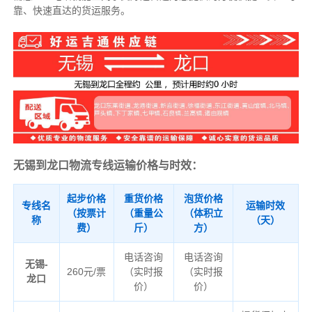
靠、快速直达的货运服务。
无锡到龙口物流专线运输价格与时效：
起步价格
重货价格
泡货价格
专线名
运输时效
（按票计
（重量公
（体积立
称
（天）
费）
斤）
方）
电话咨询
电话咨询
无锡-
260元/票
（实时报
（实时报
龙口
价）
价）