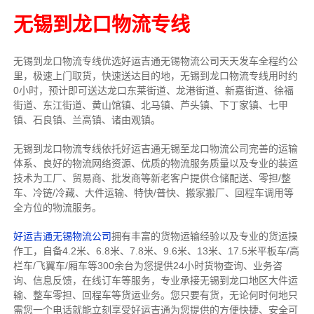
无锡到龙口物流专线
无锡到龙口物流专线
优选好运吉通
无锡
物流公司
天天发车全程约公
里，
极速上门取货，快速送达目的地，无锡到龙口物流
专线用时约
0小时，预计即可送达龙口东莱街道、龙港街道、新嘉街道、徐福
街道、东江街道、黄山馆镇、北马镇、芦头镇、下丁家镇、七甲
镇、石良镇、兰高镇、诸由观镇。
无锡到龙口物流专线依托好运吉通无锡至龙口物流公司完善的运输
体系、良好的物流网络资源、优质的物流服务质量以及专业的装运
技术为工厂、贸易商、批发商等新老客户提供仓储配送、零担/
整
车
、冷链/冷藏、大件运输、特快/普快、搬家搬厂、回程车调用等
全方位的物流服务。
好运吉通无锡物流公司
拥有丰富的货物运输经验以及专业的货运操
作工，自备4.2米、6.8米、7.8米、9.6米、13米、17.5米平板车/高
栏车/飞翼车/厢车等300余台
为您提供24小时货物查询、业务咨
询、信息反馈，在线订车等服务，
专业承接无锡到龙口地区大件运
输、整车零担、回程车等货运业务。
您只要有货，无论何时
何地只
需您一个电话就能立刻享受好运吉通为您提供的方便快捷、安全可