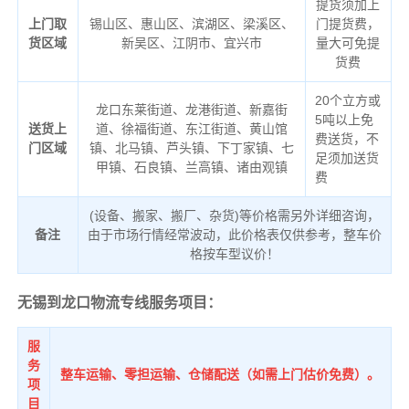
提货须加上
上门取
锡山区、惠山区、滨湖区、梁溪区、
门提货费，
货区域
新吴区、江阴市、宜兴市
量大可免提
货费
20个立方或
龙口东莱街道、龙港街道、新嘉街
5吨以上免
送货上
道、徐福街道、东江街道、黄山馆
费送货，不
门区域
镇、北马镇、芦头镇、下丁家镇、七
足须加送货
甲镇、石良镇、兰高镇、诸由观镇
费
(设备、搬家、搬厂、杂货)等价格需另外详细咨询，
备注
由于市场行情经常波动，此价格表仅供参考，整车价
格按车型议价！
无锡到龙口物流专线服务项目：
服
务
整车运输、零担运输、仓储配送（如需上门估价免费）。
项
目