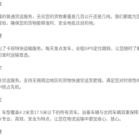
靠
城的普通货运服务，无论您的货物重量是几百公斤还是几吨，我们都能为
经验，确保您的货物能够准时、安全地抵达目的地。
捷
出了卡班特快运输服务。每天准点发车，全程GPS定位跟踪，让您随时了
的准时运输首选。
空
急空运服务。支持无锡周边地区的货物快速空运至肥城，满足您对时效性
中抢占先机。
忧
车型覆盖4.2米至17.5米以下的所有货车。自备车辆与合同车辆双重保
以专业、高效、安全为特点，让您在物流运输中更加省心、放心。
捷