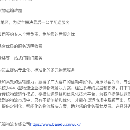
货物运输难题
市地区，为货主解决最后一公里配送服务
公司签约专人全程负责、免除您的后顾之忧
结合优质的服务透明收费
拆装等
一站式门到门服务
为货主提供专业化、标准化的多元物流服务
量和高效的运输能力，赢得了广大客户的信赖与好评。
秉承以客为尊、专
系统为中小型物流企业提供物流解决方案，经过多年的发展和积淀，打下
合传统物流运作模式、零担快运网络和信息化技术平台，为客户提供快速
激烈的物流市场中，只有不断创新和优化，才能在货运市场中脱颖而出，
，提供定制化、智能化的物流解决方案，助力您的业务蓬勃发展。选择好
无锡物流专线公司
https://www.baiedu.cn/wuxi/