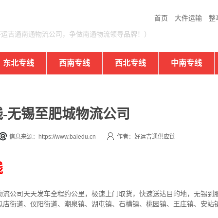
首页
大件运输
整
好运吉通南通物流公司，争做南通物流领导品牌！）
东北专线
西南专线
西北专线
中南专线
-无锡至肥城物流公司
信息来源：https://www.baiedu.cn
作者：好运吉通供应链
线
物流公司
天天发车全程约公里，
极速上门取货，快速送达目的地，无锡到
瓜店街道、仪阳街道、潮泉镇、湖屯镇、石横镇、桃园镇、王庄镇、安站