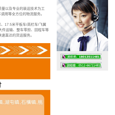
质量以及专业的装运技术为工
车调用等全方位的物流服务。
、17.5米平板车/高栏车/飞翼
大件运输、整车零担、回程车等
快速直达的货运服务。
工作时间：07:30 – – 23:30
值班座机：4008091856