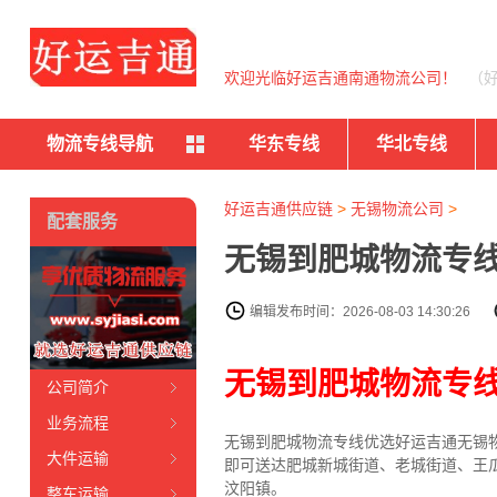
欢迎光临好运吉通南通物流公司！
（
物流专线导航
华东专线
华北专线
好运吉通供应链
>
无锡物流公司
>
配套服务
无锡到肥城物流专线
编辑发布时间：2026-08-03 14:30:26
无锡到肥城物流专
公司简介
业务流程
无锡到肥城物流专线
优选好运吉通
无锡
大件运输
即可送达肥城新城街道、老城街道、王
汶阳镇。
整车运输