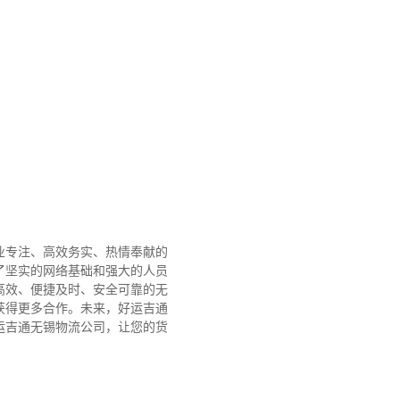
业专注、高效务实、热情奉献的
了坚实的网络基础和强大的人员
高效、便捷及时、安全可靠的无
获得更多合作。
未来，好运吉通
运吉通无锡物流公司，让您的货