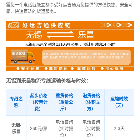
需您一个电话就能立刻享受好运吉通为您提供的方便快捷、安全可
靠、快速直达的货运服务。
无锡到乐昌物流专线运输价格与时效：
起步价格
重货价格
泡货价格
专线名
运输时效
（按票计
（重量公
（体积立
称
（天）
费）
斤）
方）
电话咨询
电话咨询
无锡-
260元/票
（实时报
（实时报
2-3天
乐昌
价）
价）