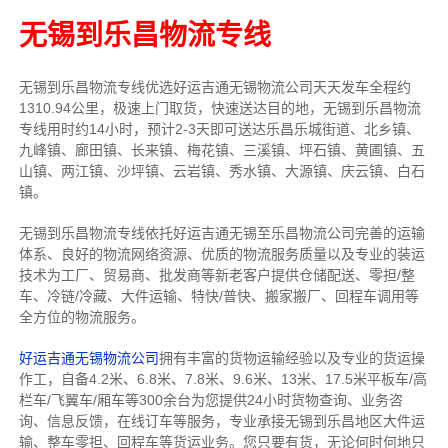
无锡到乐昌物流专线
无锡到乐昌物流专线
优选好运吉通
无锡
物流公司
天天发车全程约
1310.94公里，
极速上门取货，快速送达目的地，无锡到乐昌物流
专线用时约14小时，预计2-3天即可送达乐昌乐城街道、北乡镇、
九峰镇、廊田镇、长来镇、梅花镇、三溪镇、坪石镇、黄圃镇、五
山镇、两江镇、沙坪镇、云岩镇、秀水镇、大源镇、庆云镇、白石
镇。
无锡到乐昌物流专线依托好运吉通无锡至乐昌物流公司完善的运输
体系、良好的物流网络资源、优质的物流服务质量以及专业的装运
技术为工厂、贸易商、批发商等新老客户提供仓储配送、零担/
整
车
、冷链/冷藏、大件运输、特快/普快、搬家搬厂、回程车调用等
全方位的物流服务。
好运吉通无锡物流公司
拥有丰富的货物运输经验以及专业的货运操
作工，自备4.2米、6.8米、7.8米、9.6米、13米、17.5米平板车/高
栏车/飞翼车/厢车等300余台
为您提供24小时货物查询、业务咨
询、信息反馈，在线订车等服务，
专业承接无锡到乐昌地区大件运
输、整车零担、回程车等货运业务。
您只要有货，无论何时
何地只