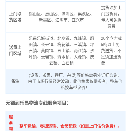
提货须加上
上门取
锡山区、惠山区、滨湖区、梁溪区、
门提货费，
货区域
新吴区、江阴市、宜兴市
量大可免提
货费
乐昌乐城街道、北乡镇、九峰镇、廊
20个立方或
田镇、长来镇、梅花镇、三溪镇、坪
5吨以上免
送货上
石镇、黄圃镇、五山镇、两江镇、沙
费送货，不
门区域
坪镇、云岩镇、秀水镇、大源镇、庆
足须加送货
云镇、白石镇
费
(设备、搬家、搬厂、杂货)等价格需另外详细咨询，
备注
由于市场行情经常波动，此价格表仅供参考，整车价
格按车型议价！
无锡到乐昌物流专线服务项目：
服
务
整车运输、零担运输、仓储配送（如需上门估价免费）。
项