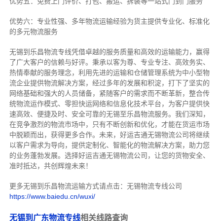
优势五：免费上门评价、打包、搬运、拆装等
一站式门到门服务
优势六：专业性强、多年物流运输经验为货主提供专业化、标准化
的多元物流服务
无锡到乐昌物流专线
凭借卓越的服务质量和高效的运输能力，赢得
了广大客户的信赖与好评。
秉承以客为尊、专业专注、高效务实、
热情奉献的服务理念，利用先进的运输和仓储管理系统为中小型物
流企业提供物流解决方案，经过多年的发展和积淀，打下了坚实的
网络基础和强大的人员储备，紧随客户的需求而不断革新，整合传
统物流运作模式、零担快运网络和信息化技术平台，为客户提供快
速高效、便捷及时、安全可靠的无锡至乐昌物流服务。
我们深知，
在竞争激烈的物流市场中，只有不断创新和优化，才能在货运市场
中脱颖而出，获得更多合作。
未来，好运吉通无锡物流公司将继续
以客户需求为导向，提供定制化、智能化的物流解决方案，助力您
的业务蓬勃发展。选择好运吉通无锡物流公司，让您的货物安全、
准时抵达，共创辉煌未来！
更多无锡到乐昌物流运输方式请点击：无锡物流专线公司
https://www.baiedu.cn/wuxi/
无锡到广东物流专线
相关线路查询