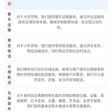
目
整
对于大宗货物，我们提供整车运输服务。通过优化运输线
车
路和合理安排车辆，确保货物能够快速、安全抵达目的
运
地。
输
零
担
对于小件货物，我们提供零担物流服务。通过拼车发货，
物
降低运输成本，同时保证货物的及时送达。
流
仓
我们拥有现代化的仓储设施，能够为客户提供长期或者短
储
期的货物存储和配送服务。根据客户的需求，我们可以提
配
供定时、定量、定点的安排配送。
送
包
对于易碎品及需要特殊包装的货物如精密仪器、设备、高
装
端钢琴、红木家具、古董、雕塑、艺术品、名贵字画等，
服
我们提供量身定制木箱或木架等包装服务。
务