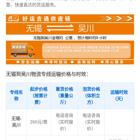
靠、快速直达的货运服务。
无锡到吴川物流专线运输价格与时效：
起步价格
重货价格
泡货价格
专线名
运输时效
（按票计
（重量公
（体积立
称
（天）
费）
斤）
方）
电话咨询
电话咨询
无锡-
260元/票
（实时报
（实时报
吴川
价）
价）