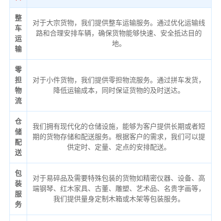
整
对于大宗货物，我们提供整车运输服务。通过优化运输线
车
路和合理安排车辆，确保货物能够快速、安全抵达目的
运
地。
输
零
担
对于小件货物，我们提供零担物流服务。通过拼车发货，
物
降低运输成本，同时保证货物的及时送达。
流
仓
我们拥有现代化的仓储设施，能够为客户提供长期或者短
储
期的货物存储和配送服务。根据客户的需求，我们可以提
配
供定时、定量、定点的安排配送。
送
包
对于易碎品及需要特殊包装的货物如精密仪器、设备、高
装
端钢琴、红木家具、古董、雕塑、艺术品、名贵字画等，
服
我们提供量身定制木箱或木架等包装服务。
务