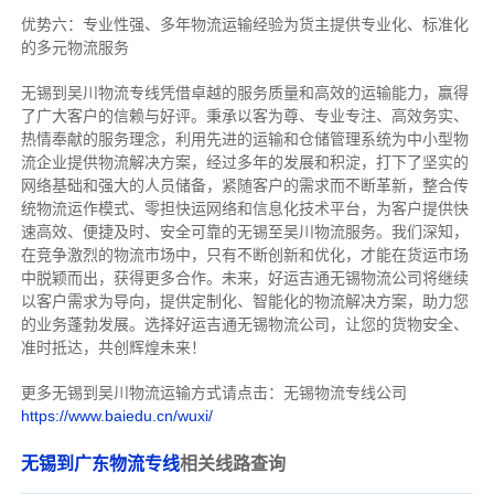
优势六：专业性强、多年物流运输经验为货主提供专业化、标准化
的多元物流服务
无锡到吴川物流专线
凭借卓越的服务质量和高效的运输能力，赢得
了广大客户的信赖与好评。
秉承以客为尊、专业专注、高效务实、
热情奉献的服务理念，利用先进的运输和仓储管理系统为中小型物
流企业提供物流解决方案，经过多年的发展和积淀，打下了坚实的
网络基础和强大的人员储备，紧随客户的需求而不断革新，整合传
统物流运作模式、零担快运网络和信息化技术平台，为客户提供快
速高效、便捷及时、安全可靠的无锡至吴川物流服务。
我们深知，
在竞争激烈的物流市场中，只有不断创新和优化，才能在货运市场
中脱颖而出，获得更多合作。
未来，好运吉通无锡物流公司将继续
以客户需求为导向，提供定制化、智能化的物流解决方案，助力您
的业务蓬勃发展。选择好运吉通无锡物流公司，让您的货物安全、
准时抵达，共创辉煌未来！
更多无锡到吴川物流运输方式请点击：无锡物流专线公司
https://www.baiedu.cn/wuxi/
无锡到广东物流专线
相关线路查询