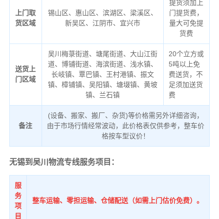
提货须加上
上门取
锡山区、惠山区、滨湖区、梁溪区、
门提货费，
货区域
新吴区、江阴市、宜兴市
量大可免提
货费
吴川梅菉街道、塘尾街道、大山江街
20个立方或
道、博铺街道、海滨街道、浅水镇、
5吨以上免
送货上
长岐镇、覃巴镇、王村港镇、振文
费送货，不
门区域
镇、樟铺镇、吴阳镇、塘㙍镇、黄坡
足须加送货
镇、兰石镇
费
(设备、搬家、搬厂、杂货)等价格需另外详细咨询，
备注
由于市场行情经常波动，此价格表仅供参考，整车价
格按车型议价！
无锡到吴川物流专线服务项目：
服
务
整车运输、零担运输、仓储配送（如需上门估价免费）。
项
目