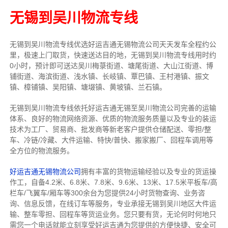
无锡到吴川物流专线
无锡到吴川物流专线
优选好运吉通
无锡
物流公司
天天发车全程约公
里，
极速上门取货，快速送达目的地，无锡到吴川物流
专线用时约
0小时，预计即可送达吴川梅菉街道、塘尾街道、大山江街道、博
铺街道、海滨街道、浅水镇、长岐镇、覃巴镇、王村港镇、振文
镇、樟铺镇、吴阳镇、塘㙍镇、黄坡镇、兰石镇。
无锡到吴川物流专线依托好运吉通无锡至吴川物流公司完善的运输
体系、良好的物流网络资源、优质的物流服务质量以及专业的装运
技术为工厂、贸易商、批发商等新老客户提供仓储配送、零担/
整
车
、冷链/冷藏、大件运输、特快/普快、搬家搬厂、回程车调用等
全方位的物流服务。
好运吉通无锡物流公司
拥有丰富的货物运输经验以及专业的货运操
作工，自备4.2米、6.8米、7.8米、9.6米、13米、17.5米平板车/高
栏车/飞翼车/厢车等300余台
为您提供24小时货物查询、业务咨
询、信息反馈，在线订车等服务，
专业承接无锡到吴川地区大件运
输、整车零担、回程车等货运业务。
您只要有货，无论何时
何地只
需您一个电话就能立刻享受好运吉通为您提供的方便快捷、安全可