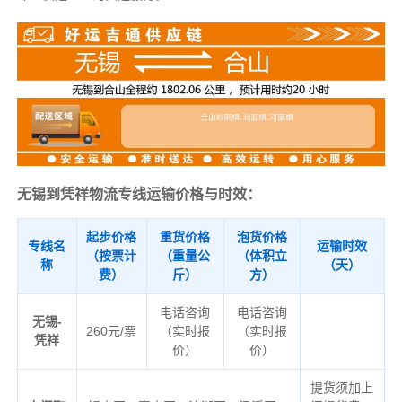
无锡到凭祥物流专线运输价格与时效：
起步价格
重货价格
泡货价格
专线名
运输时效
（按票计
（重量公
（体积立
称
（天）
费）
斤）
方）
电话咨询
电话咨询
无锡-
260元/票
（实时报
（实时报
凭祥
价）
价）
提货须加上