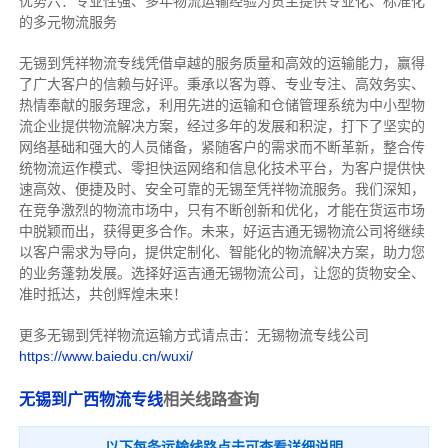
优势六：专业性强、多年物流运输经验为货主提供专业化、标准化
的多元物流服务
无锡到凭祥物流专线
凭借卓越的服务质量和高效的运输能力，赢得
了广大客户的信赖与好评。
秉承以客为尊、专业专注、高效务实、
热情奉献的服务理念，利用先进的运输和仓储管理系统为中小型物
流企业提供物流解决方案，经过多年的发展和积淀，打下了坚实的
网络基础和强大的人员储备，紧随客户的需求而不断革新，整合传
统物流运作模式、零担快运网络和信息化技术平台，为客户提供快
速高效、便捷及时、安全可靠的无锡至凭祥物流服务。
我们深知，
在竞争激烈的物流市场中，只有不断创新和优化，才能在货运市场
中脱颖而出，获得更多合作。
未来，好运吉通无锡物流公司将继续
以客户需求为导向，提供定制化、智能化的物流解决方案，助力您
的业务蓬勃发展。选择好运吉通无锡物流公司，让您的货物安全、
准时抵达，共创辉煌未来！
更多无锡到凭祥物流运输方式请点击：无锡物流专线公司
https://www.baiedu.cn/wuxi/
无锡到广西物流专线
相关线路查询
以下每条运输线路点击可查看详细说明