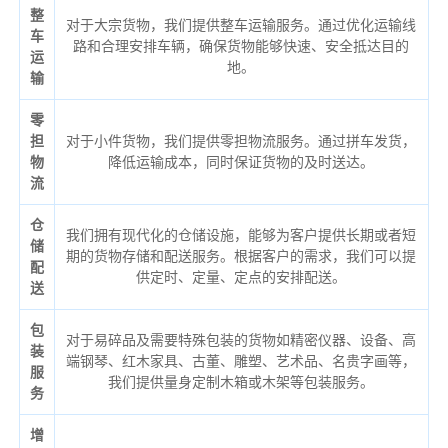
整
对于大宗货物，我们提供整车运输服务。通过优化运输线
车
路和合理安排车辆，确保货物能够快速、安全抵达目的
运
地。
输
零
担
对于小件货物，我们提供零担物流服务。通过拼车发货，
物
降低运输成本，同时保证货物的及时送达。
流
仓
我们拥有现代化的仓储设施，能够为客户提供长期或者短
储
期的货物存储和配送服务。根据客户的需求，我们可以提
配
供定时、定量、定点的安排配送。
送
包
对于易碎品及需要特殊包装的货物如精密仪器、设备、高
装
端钢琴、红木家具、古董、雕塑、艺术品、名贵字画等，
服
我们提供量身定制木箱或木架等包装服务。
务
增