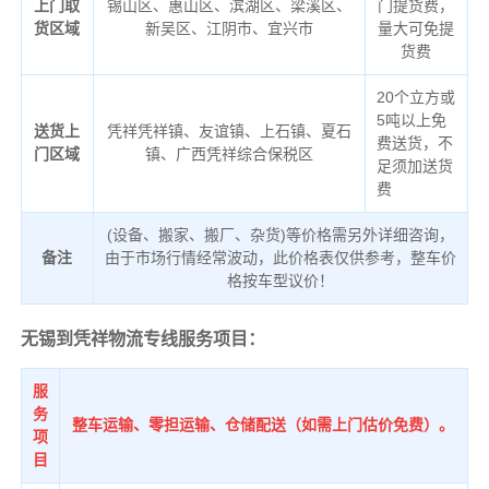
上门取
锡山区、惠山区、滨湖区、梁溪区、
门提货费，
货区域
新吴区、江阴市、宜兴市
量大可免提
货费
20个立方或
5吨以上免
送货上
凭祥凭祥镇、友谊镇、上石镇、夏石
费送货，不
门区域
镇、广西凭祥综合保税区
足须加送货
费
(设备、搬家、搬厂、杂货)等价格需另外详细咨询，
备注
由于市场行情经常波动，此价格表仅供参考，整车价
格按车型议价！
无锡到凭祥物流专线服务项目：
服
务
整车运输、零担运输、仓储配送（如需上门估价免费）。
项
目