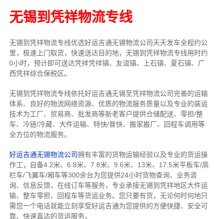
无锡到凭祥物流专线
无锡到凭祥物流专线
优选好运吉通
无锡
物流公司
天天发车全程约公
里，
极速上门取货，快速送达目的地，无锡到凭祥物流
专线用时约
0小时，预计即可送达凭祥凭祥镇、友谊镇、上石镇、夏石镇、广
西凭祥综合保税区。
无锡到凭祥物流专线依托好运吉通无锡至凭祥物流公司完善的运输
体系、良好的物流网络资源、优质的物流服务质量以及专业的装运
技术为工厂、贸易商、批发商等新老客户提供仓储配送、零担/
整
车
、冷链/冷藏、大件运输、特快/普快、搬家搬厂、回程车调用等
全方位的物流服务。
好运吉通无锡物流公司
拥有丰富的货物运输经验以及专业的货运操
作工，自备4.2米、6.8米、7.8米、9.6米、13米、17.5米平板车/高
栏车/飞翼车/厢车等300余台
为您提供24小时货物查询、业务咨
询、信息反馈，在线订车等服务，
专业承接无锡到凭祥地区大件运
输、整车零担、回程车等货运业务。
您只要有货，无论何时
何地只
需您一个电话就能立刻享受好运吉通为您提供的方便快捷、安全可
靠、快速直达的货运服务。