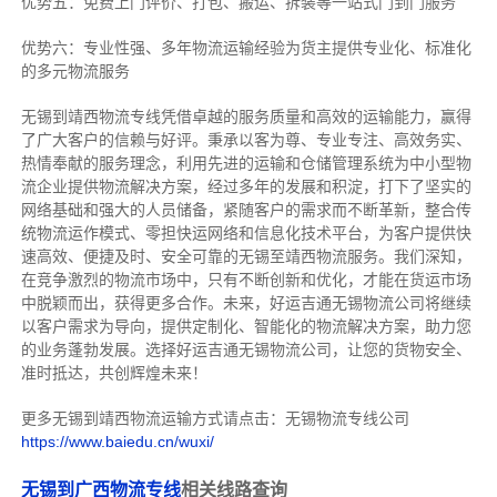
优势五：免费上门评价、打包、搬运、拆装等
一站式门到门服务
优势六：专业性强、多年物流运输经验为货主提供专业化、标准化
的多元物流服务
无锡到靖西物流专线
凭借卓越的服务质量和高效的运输能力，赢得
了广大客户的信赖与好评。
秉承以客为尊、专业专注、高效务实、
热情奉献的服务理念，利用先进的运输和仓储管理系统为中小型物
流企业提供物流解决方案，经过多年的发展和积淀，打下了坚实的
网络基础和强大的人员储备，紧随客户的需求而不断革新，整合传
统物流运作模式、零担快运网络和信息化技术平台，为客户提供快
速高效、便捷及时、安全可靠的无锡至靖西物流服务。
我们深知，
在竞争激烈的物流市场中，只有不断创新和优化，才能在货运市场
中脱颖而出，获得更多合作。
未来，好运吉通无锡物流公司将继续
以客户需求为导向，提供定制化、智能化的物流解决方案，助力您
的业务蓬勃发展。选择好运吉通无锡物流公司，让您的货物安全、
准时抵达，共创辉煌未来！
更多无锡到靖西物流运输方式请点击：无锡物流专线公司
https://www.baiedu.cn/wuxi/
无锡到广西物流专线
相关线路查询