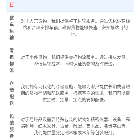
目
整
对于大宗货物，我们提供整车运输服务。通过优化运输线
车
路和合理安排车辆，确保货物能够快速、安全抵达目的
运
地。
输
零
担
对于小件货物，我们提供零担物流服务。通过拼车发货，
物
降低运输成本，同时保证货物的及时送达。
流
仓
我们拥有现代化的仓储设施，能够为客户提供长期或者短
储
期的货物存储和配送服务。根据客户的需求，我们可以提
配
供定时、定量、定点的安排配送。
送
包
对于易碎品及需要特殊包装的货物如精密仪器、设备、高
装
端钢琴、红木家具、古董、雕塑、艺术品、名贵字画等，
服
我们提供量身定制木箱或木架等包装服务。
务