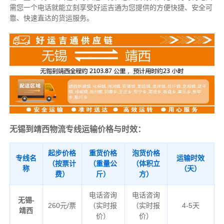
需您一个电话就能立刻享受好运吉通为您提供的方便快捷、安全可
靠、快速直达的货运服务。
无锡到靖西物流专线运输价格与时效：
起步价格
重货价格
泡货价格
专线名
运输时效
（按票计
（重量公
（体积立
称
（天）
费）
斤）
方）
电话咨询
电话咨询
无锡-
260元/票
（实时报
（实时报
4-5天
靖西
价）
价）