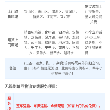
提货须加上
上门取
锡山区、惠山区、滨湖区、梁溪区、
门提货费，
货区域
新吴区、江阴市、宜兴市
量大可免提
货费
靖西新靖镇、化峒镇、湖润镇、安德
20个立方或
镇、龙临镇、渠洋镇、岳圩镇、龙邦
5吨以上免
送货上
镇、武平镇、禄峒镇、地州镇、同德
费送货，不
门区域
乡、壬庄乡、安宁乡、南坡乡、吞盘
足须加送货
乡、果乐乡、新甲乡、魁圩乡
费
(设备、搬家、搬厂、杂货)等价格需另外详细咨询，
备注
由于市场行情经常波动，此价格表仅供参考，整车价
格按车型议价！
无锡到靖西物流专线服务项目：
服
务
整车运输、零担运输、仓储配送（如需上门估价免费）。
项