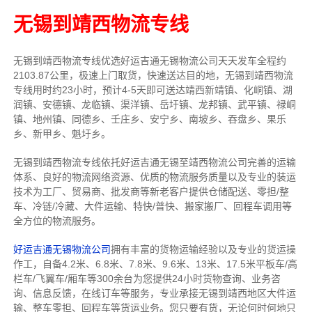
无锡到靖西物流专线
无锡到靖西物流专线
优选好运吉通
无锡
物流公司
天天发车全程约
2103.87公里，
极速上门取货，快速送达目的地，无锡到靖西物流
专线用时约23小时，预计4-5天即可送达靖西新靖镇、化峒镇、湖
润镇、安德镇、龙临镇、渠洋镇、岳圩镇、龙邦镇、武平镇、禄峒
镇、地州镇、同德乡、壬庄乡、安宁乡、南坡乡、吞盘乡、果乐
乡、新甲乡、魁圩乡。
无锡到靖西物流专线依托好运吉通无锡至靖西物流公司完善的运输
体系、良好的物流网络资源、优质的物流服务质量以及专业的装运
技术为工厂、贸易商、批发商等新老客户提供仓储配送、零担/
整
车
、冷链/冷藏、大件运输、特快/普快、搬家搬厂、回程车调用等
全方位的物流服务。
好运吉通无锡物流公司
拥有丰富的货物运输经验以及专业的货运操
作工，自备4.2米、6.8米、7.8米、9.6米、13米、17.5米平板车/高
栏车/飞翼车/厢车等300余台
为您提供24小时货物查询、业务咨
询、信息反馈，在线订车等服务，
专业承接无锡到靖西地区大件运
输、整车零担、回程车等货运业务。
您只要有货，无论何时
何地只