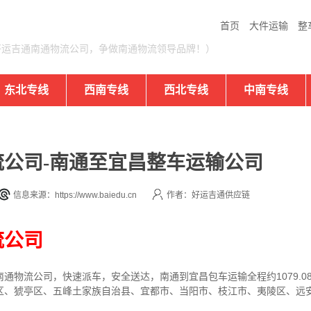
首页
大件运输
整
好运吉通南通物流公司，争做南通物流领导品牌！）
东北专线
西南专线
西北专线
中南专线
公司-南通至宜昌整车运输公司
信息来源：https://www.baiedu.cn
作者：好运吉通供应链
流公司
通物流公司，快速派车，安全送达，南通到宜昌包车运输全程约1079.0
区、猇亭区、五峰土家族自治县、宜都市、当阳市、枝江市、夷陵区、远