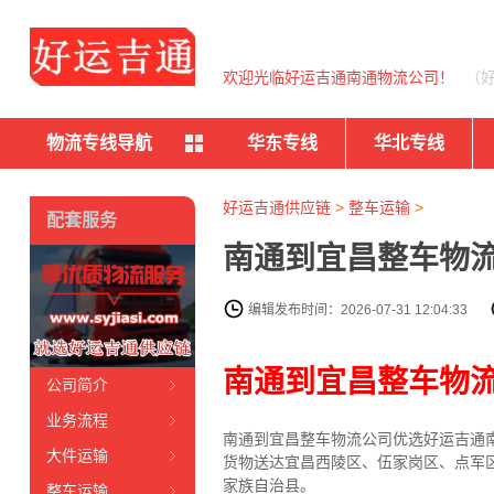
欢迎光临好运吉通南通物流公司！
（
物流专线导航
华东专线
华北专线
好运吉通供应链
>
整车运输
>
配套服务
南通到宜昌整车物流
编辑发布时间：2026-07-31 12:04:33
南通到宜昌整车物
公司简介
业务流程
南通到宜昌整车物流公司优选好运吉通南
大件运输
货物送达宜昌西陵区、伍家岗区、点军
家族自治县。
整车运输