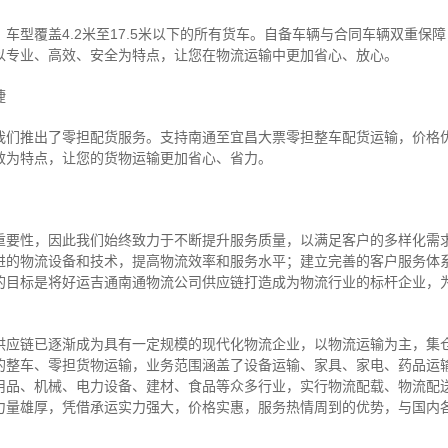
车型覆盖4.2米至17.5米以下的所有货车。自备车辆与合同车辆双重保
以专业、高效、安全为特点，让您在物流运输中更加省心、放心。
捷
我们推出了零担配货服务。支持南通至宜昌大票零担整车配货运输，价格
效为特点，让您的货物运输更加省心、省力。
重要性，因此我们始终致力于不断提升服务质量，以满足客户的多样化需
进的物流设备和技术，提高物流效率和服务水平；建立完善的客户服务体
的目标是将好运吉通南通物流公司供应链打造成为物流行业的标杆企业，
供应链已逐渐成为具有一定规模的现代化物流企业，以物流运输为主，集
的整车、零担货物运输，业务范围涵盖了设备运输、家具、家电、药品运
用品、机械、电力设备、建材、食品等众多行业，实行物流配载、物流配
力量雄厚，凭借承运实力强大，价格实惠，服务热情周到的优势，与国内