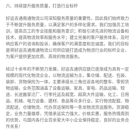
六、持续提升服务质量，打造行业标杆
好运吉通南通物流公司深知服务质量的重要性，因此我们始终致力
于不断提升服务质量，以满足客户的多样化需求。我们加强员工培
训，提高员工的专业技能和服务意识；积极引进先进的物流设备和
技术，提高物流效率和服务水平；建立完善的客户服务体系，及时
响应客户的咨询和投诉，确保客户的满意度和忠诚度。我们的目标
是将好运吉通南通物流公司供应链打造成为物流行业的标杆企业，
为客户提供更加优质、高效的物流服务。
经过十余年的不断努力发展，好运吉通供应链已逐渐成为具有一定
规模的现代化物流企业，以物流运输为主，集仓储、配送、包装、
装卸、货物保险为一体，主要承接长三角往返各地的整车、零担货
物运输，业务范围涵盖了设备运输、家具、家电、药品运输、短
途、长途搬家迁厂、行李托运及超宽、超高大件运输，化工、日用
品、机械、电力设备、建材、食品等众多行业，实行物流配载、物
流配送、仓储物流、代办货运保险等一条龙物流货运服务。货源稳
定，业务力量雄厚，凭借承运实力强大，价格实惠，服务热情周到
的优势，与国内各行业百余家大中小企业保持稳定、良好的业务合
作关系！