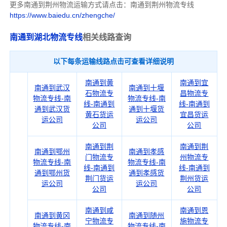
更多南通到荆州物流运输方式请点击：南通到荆州物流专线
https://www.baiedu.cn/zhengche/
南通到湖北物流专线
相关线路查询
以下每条运输线路点击可查看详细说明
南通到黄
南通到宜
南通到武汉
南通到十堰
石物流专
昌物流专
物流专线-南
物流专线-南
线-南通到
线-南通到
通到武汉货
通到十堰货
黄石货运
宜昌货运
运公司
运公司
公司
公司
南通到荆
南通到荆
南通到鄂州
南通到孝感
门物流专
州物流专
物流专线-南
物流专线-南
线-南通到
线-南通到
通到鄂州货
通到孝感货
荆门货运
荆州货运
运公司
运公司
公司
公司
南通到咸
南通到恩
南通到黄冈
南通到随州
宁物流专
施物流专
物流专线-南
物流专线-南