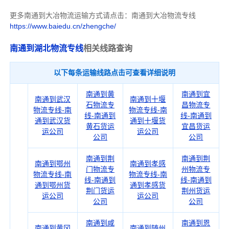
更多南通到大冶物流运输方式请点击：南通到大冶物流专线
https://www.baiedu.cn/zhengche/
南通到湖北物流专线
相关线路查询
以下每条运输线路点击可查看详细说明
南通到黄
南通到宜
南通到武汉
南通到十堰
石物流专
昌物流专
物流专线-南
物流专线-南
线-南通到
线-南通到
通到武汉货
通到十堰货
黄石货运
宜昌货运
运公司
运公司
公司
公司
南通到荆
南通到荆
南通到鄂州
南通到孝感
门物流专
州物流专
物流专线-南
物流专线-南
线-南通到
线-南通到
通到鄂州货
通到孝感货
荆门货运
荆州货运
运公司
运公司
公司
公司
南通到咸
南通到恩
南通到黄冈
南通到随州