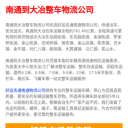
南通到大冶整车物流公司
南通到大冶整车物流公司优选好运吉通南通物流公司，快速派车，
安全送达，南通到大冶包车运输全程约761.49公里，全程高速可更
有效的将货物送达大冶东岳路街道、东风路街道、金湖街道、罗家
桥街道、金山街道、还地桥镇、保安镇、金山店镇、陈贵镇、灵乡
镇、金牛镇、刘仁八镇、殷祖镇、大箕铺镇、汪仁镇、茗山乡。
南通到大冶整车物流公司凭借丰富的车辆资源快速响应运输需求，
为各类大中小型企业/工厂解决整车运输、整车往返运输、回程车运
输，
提供
4.2米、6.8米、7.8米、9.6米、13米、17.5米
平板车、高
栏车、厢式车、飞翼车
等一站式整车运输服务!
好运吉通南通物流公司
拥有专业的整车运输车辆，用心为您挑选高
质量、更安全的车辆运输整车货物。所选用车辆车龄全部在5年以
内，以极致的车况上路，根据各自生产厂家产品不同，我们准备了
充足的雨布，绷带，绳子，等运输工具保证运输安全，为合作的客
户提供更安全、更可靠的整车运输服务。