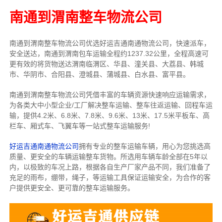
南通到渭南整车物流公司
南通到渭南整车物流公司优选好运吉通南通物流公司，快速派车，
安全送达，南通到渭南包车运输全程约1237.32公里，全程高速可
更有效的将货物送达渭南临渭区、华县、潼关县、大荔县、韩城
市、华阴市、合阳县、澄城县、蒲城县、白水县、富平县。
南通到渭南整车物流公司凭借丰富的车辆资源快速响应运输需求，
为各类大中小型企业/工厂解决整车运输、整车往返运输、回程车运
输，
提供
4.2米、6.8米、7.8米、9.6米、13米、17.5米
平板车、高
栏车、厢式车、飞翼车
等一站式整车运输服务!
好运吉通南通物流公司
拥有专业的整车运输车辆，用心为您挑选高
质量、更安全的车辆运输整车货物。所选用车辆车龄全部在5年以
内，以极致的车况上路，根据各自生产厂家产品不同，我们准备了
充足的雨布，绷带，绳子，等运输工具保证运输安全，为合作的客
户提供更安全、更可靠的整车运输服务。