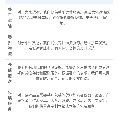
整
对于大宗货物，我们提供整车运输服务。通过优化运输线
车
路和合理安排车辆，确保货物能够快速、安全抵达目的
运
地。
输
零
担
对于小件货物，我们提供零担物流服务。通过拼车发货，
物
降低运输成本，同时保证货物的及时送达。
流
仓
我们拥有现代化的仓储设施，能够为客户提供长期或者短
储
期的货物存储和配送服务。根据客户的需求，我们可以提
配
供定时、定量、定点的安排配送。
送
包
对于易碎品及需要特殊包装的货物如精密仪器、设备、高
装
端钢琴、红木家具、古董、雕塑、艺术品、名贵字画等，
服
我们提供量身定制木箱或木架等包装服务。
务