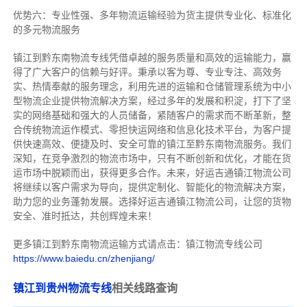
优势六：专业性强、多年物流运输经验为货主提供专业化、标准化
的多元物流服务
镇江到黔东南物流专线
凭借卓越的服务质量和高效的运输能力，赢
得了广大客户的信赖与好评。
秉承以客为尊、专业专注、高效务
实、热情奉献的服务理念，利用先进的运输和仓储管理系统为中小
型物流企业提供物流解决方案，经过多年的发展和积淀，打下了坚
实的网络基础和强大的人员储备，紧随客户的需求而不断革新，整
合传统物流运作模式、零担快运网络和信息化技术平台，为客户提
供快速高效、便捷及时、安全可靠的镇江至黔东南物流服务。
我们
深知，在竞争激烈的物流市场中，只有不断创新和优化，才能在货
运市场中脱颖而出，获得更多合作。
未来，好运吉通镇江物流公司
将继续以客户需求为导向，提供定制化、智能化的物流解决方案，
助力您的业务蓬勃发展。选择好运吉通镇江物流公司，让您的货物
安全、准时抵达，共创辉煌未来！
更多镇江到黔东南物流运输方式请点击：镇江物流专线公司
https://www.baiedu.cn/zhenjiang/
镇江到贵州物流专线
相关线路查询