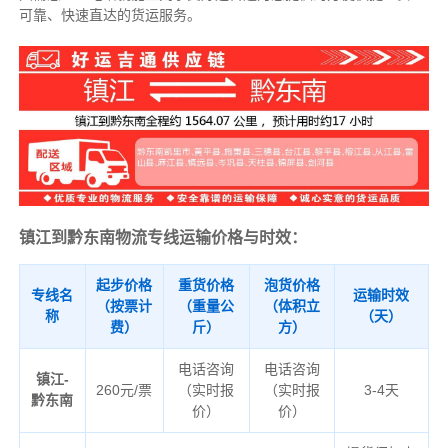
可靠、快速直达的货运服务。
镇江到黔东南物流专线运输价格与时效：
起步价格
重货价格
泡货价格
专线名
运输时效
（按票计
（重量公
（体积立
称
（天）
费）
斤）
方）
电话咨询
电话咨询
镇江-
260元/票
（实时报
（实时报
3-4天
黔东南
价）
价）