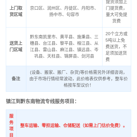
提货须加上
上门取
京口区、润州区、丹徒区、丹阳市、
门提货费，
货区域
扬中市、句容市
量大可免提
货费
20个立方或
黔东南凯里市、黄平县、施秉县、三
5吨以上免
送货上
穗县、台江县、黎平县、榕江县、从
费送货，不
门区域
江县、雷山县、麻江县、镇远县、岑
足须加送货
巩县、天柱县、锦屏县、剑河县
费
(设备、搬家、搬厂、杂货)等价格需另外详细咨询，
备注
由于市场行情经常波动，此价格表仅供参考，整车价
格按车型议价！
镇江到黔东南物流专线服务项目：
服
务
整车运输、零担运输、仓储配送（如需上门估价免费）。
项
目