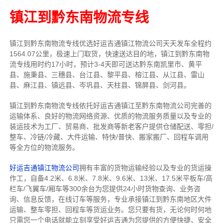
镇江到黔东南物流专线
镇江到黔东南物流专线
优选好运吉通
镇江
物流公司
天天发车全程约
1564.07公里，
极速上门取货，快速送达目的地，镇江到黔东南物
流
专线用时约17小时，预计3-4天即可送达黔东南凯里市、黄平
县、施秉县、三穗县、台江县、黎平县、榕江县、从江县、雷山
县、麻江县、镇远县、岑巩县、天柱县、锦屏县、剑河县。
镇江到黔东南物流专线依托好运吉通镇江至黔东南物流公司完善的
运输体系、良好的物流网络资源、优质的物流服务质量以及专业的
装运技术为工厂、贸易商、批发商等新老客户提供仓储配送、零担/
整车
、冷链/冷藏、大件运输、特快/普快、搬家搬厂、回程车调用
等全方位的物流服务。
好运吉通镇江物流公司
拥有丰富的货物运输经验以及专业的货运操
作工，自备4.2米、6.8米、7.8米、9.6米、13米、17.5米平板车/高
栏车/飞翼车/厢车等300余台
为您提供24小时货物查询、业务咨
询、信息反馈，在线订车等服务，
专业承接镇江到黔东南地区大件
运输、整车零担、回程车等货运业务。
您只要有货，无论何时
何地
只需您一个电话就能立刻享受好运吉通为您提供的方便快捷、安全