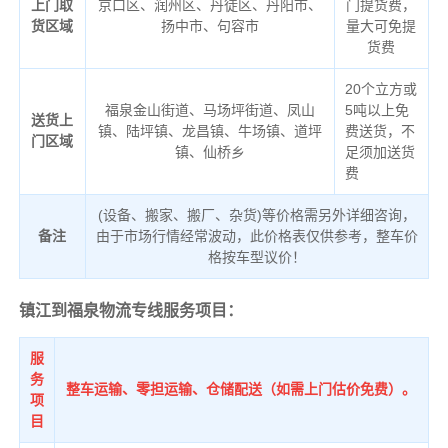
上门取
京口区、润州区、丹徒区、丹阳市、
门提货费，
货区域
扬中市、句容市
量大可免提
货费
20个立方或
福泉金山街道、马场坪街道、凤山
5吨以上免
送货上
镇、陆坪镇、龙昌镇、牛场镇、道坪
费送货，不
门区域
镇、仙桥乡
足须加送货
费
(设备、搬家、搬厂、杂货)等价格需另外详细咨询，
备注
由于市场行情经常波动，此价格表仅供参考，整车价
格按车型议价！
镇江到福泉物流专线服务项目：
服
务
整车运输、零担运输、仓储配送（如需上门估价免费）。
项
目