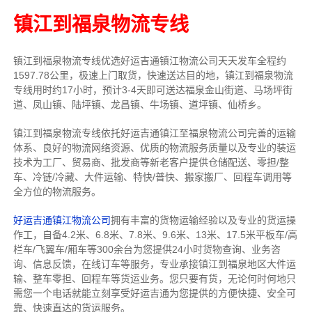
镇江到福泉物流专线
镇江到福泉物流专线
优选好运吉通
镇江
物流公司
天天发车全程约
1597.78公里，
极速上门取货，快速送达目的地，镇江到福泉物流
专线用时约17小时，预计3-4天即可送达福泉金山街道、马场坪街
道、凤山镇、陆坪镇、龙昌镇、牛场镇、道坪镇、仙桥乡。
镇江到福泉物流专线依托好运吉通镇江至福泉物流公司完善的运输
体系、良好的物流网络资源、优质的物流服务质量以及专业的装运
技术为工厂、贸易商、批发商等新老客户提供仓储配送、零担/
整
车
、冷链/冷藏、大件运输、特快/普快、搬家搬厂、回程车调用等
全方位的物流服务。
好运吉通镇江物流公司
拥有丰富的货物运输经验以及专业的货运操
作工，自备4.2米、6.8米、7.8米、9.6米、13米、17.5米平板车/高
栏车/飞翼车/厢车等300余台
为您提供24小时货物查询、业务咨
询、信息反馈，在线订车等服务，
专业承接镇江到福泉地区大件运
输、整车零担、回程车等货运业务。
您只要有货，无论何时
何地只
需您一个电话就能立刻享受好运吉通为您提供的方便快捷、安全可
靠、快速直达的货运服务。