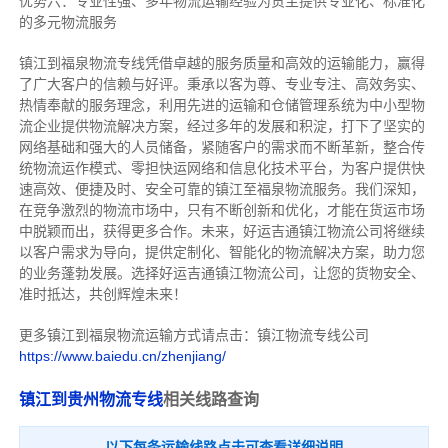
优势六：专业性强、多年物流运输经验为货主提供专业化、标准化
的多元物流服务
镇江到福泉物流专线
凭借卓越的服务质量和高效的运输能力，赢得
了广大客户的信赖与好评。
秉承以客为尊、专业专注、高效务实、
热情奉献的服务理念，利用先进的运输和仓储管理系统为中小型物
流企业提供物流解决方案，经过多年的发展和积淀，打下了坚实的
网络基础和强大的人员储备，紧随客户的需求而不断革新，整合传
统物流运作模式、零担快运网络和信息化技术平台，为客户提供快
速高效、便捷及时、安全可靠的镇江至福泉物流服务。
我们深知，
在竞争激烈的物流市场中，只有不断创新和优化，才能在货运市场
中脱颖而出，获得更多合作。
未来，好运吉通镇江物流公司将继续
以客户需求为导向，提供定制化、智能化的物流解决方案，助力您
的业务蓬勃发展。选择好运吉通镇江物流公司，让您的货物安全、
准时抵达，共创辉煌未来！
更多镇江到福泉物流运输方式请点击：镇江物流专线公司
https://www.baiedu.cn/zhenjiang/
镇江到贵州物流专线
相关线路查询
以下每条运输线路点击可查看详细说明