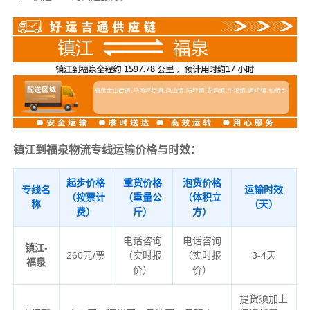
镇江到福泉物流专线运输价格与时效：
起步价格
重货价格
泡货价格
专线名
运输时效
（按票计
（重量公
（体积立
称
（天）
费）
斤）
方）
电话咨询
电话咨询
镇江-
260元/票
（实时报
（实时报
3-4天
福泉
价）
价）
提货须加上