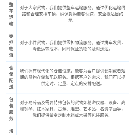
整
对于大宗货物，我们提供整车运输服务。通过优化运输线
车
路和合理安排车辆，确保货物能够快速、安全抵达目的
运
地。
输
零
担
对于小件货物，我们提供零担物流服务。通过拼车发货，
物
降低运输成本，同时保证货物的及时送达。
流
仓
我们拥有现代化的仓储设施，能够为客户提供长期或者短
储
期的货物存储和配送服务。根据客户的需求，我们可以提
配
供定时、定量、定点的安排配送。
送
包
对于易碎品及需要特殊包装的货物如精密仪器、设备、高
装
端钢琴、红木家具、古董、雕塑、艺术品、名贵字画等，
服
我们提供量身定制木箱或木架等包装服务。
务
增