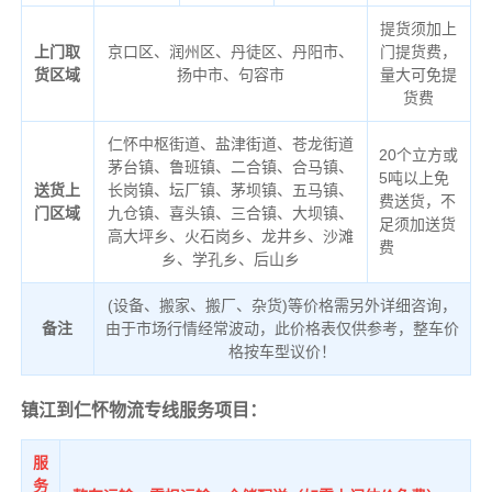
提货须加上
上门取
京口区、润州区、丹徒区、丹阳市、
门提货费，
货区域
扬中市、句容市
量大可免提
货费
仁怀中枢街道、盐津街道、苍龙街道
20个立方或
茅台镇、鲁班镇、二合镇、合马镇、
5吨以上免
送货上
长岗镇、坛厂镇、茅坝镇、五马镇、
费送货，不
门区域
九仓镇、喜头镇、三合镇、大坝镇、
足须加送货
高大坪乡、火石岗乡、龙井乡、沙滩
费
乡、学孔乡、后山乡
(设备、搬家、搬厂、杂货)等价格需另外详细咨询，
备注
由于市场行情经常波动，此价格表仅供参考，整车价
格按车型议价！
镇江到仁怀物流专线服务项目：
服
务