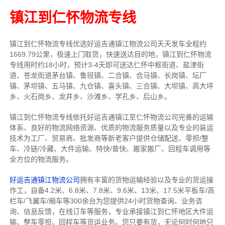
镇江到仁怀物流专线
镇江到仁怀物流专线
优选好运吉通
镇江
物流公司
天天发车全程约
1669.79公里，
极速上门取货，快速送达目的地，镇江到仁怀物流
专线用时约18小时，预计3-4天即可送达仁怀中枢街道、盐津街
道、苍龙街道茅台镇、鲁班镇、二合镇、合马镇、长岗镇、坛厂
镇、茅坝镇、五马镇、九仓镇、喜头镇、三合镇、大坝镇、高大坪
乡、火石岗乡、龙井乡、沙滩乡、学孔乡、后山乡。
镇江到仁怀物流专线依托好运吉通镇江至仁怀物流公司完善的运输
体系、良好的物流网络资源、优质的物流服务质量以及专业的装运
技术为工厂、贸易商、批发商等新老客户提供仓储配送、零担/
整
车
、冷链/冷藏、大件运输、特快/普快、搬家搬厂、回程车调用等
全方位的物流服务。
好运吉通镇江物流公司
拥有丰富的货物运输经验以及专业的货运操
作工，自备4.2米、6.8米、7.8米、9.6米、13米、17.5米平板车/高
栏车/飞翼车/厢车等300余台
为您提供24小时货物查询、业务咨
询、信息反馈，在线订车等服务，
专业承接镇江到仁怀地区大件运
输、整车零担、回程车等货运业务。
您只要有货，无论何时
何地只