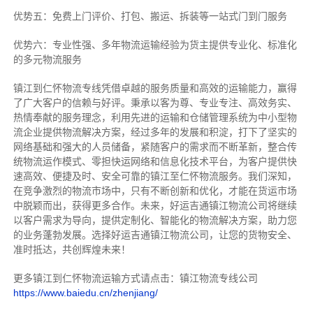
优势五：免费上门评价、打包、搬运、拆装等
一站式门到门服务
优势六：专业性强、多年物流运输经验为货主提供专业化、标准化
的多元物流服务
镇江到仁怀物流专线
凭借卓越的服务质量和高效的运输能力，赢得
了广大客户的信赖与好评。
秉承以客为尊、专业专注、高效务实、
热情奉献的服务理念，利用先进的运输和仓储管理系统为中小型物
流企业提供物流解决方案，经过多年的发展和积淀，打下了坚实的
网络基础和强大的人员储备，紧随客户的需求而不断革新，整合传
统物流运作模式、零担快运网络和信息化技术平台，为客户提供快
速高效、便捷及时、安全可靠的镇江至仁怀物流服务。
我们深知，
在竞争激烈的物流市场中，只有不断创新和优化，才能在货运市场
中脱颖而出，获得更多合作。
未来，好运吉通镇江物流公司将继续
以客户需求为导向，提供定制化、智能化的物流解决方案，助力您
的业务蓬勃发展。选择好运吉通镇江物流公司，让您的货物安全、
准时抵达，共创辉煌未来！
更多镇江到仁怀物流运输方式请点击：镇江物流专线公司
https://www.baiedu.cn/zhenjiang/