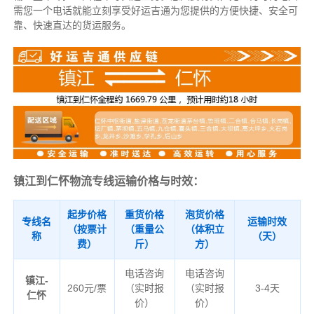
需您一个电话就能立刻享受好运吉通为您提供的方便快捷、安全可
靠、快速直达的货运服务。
镇江到仁怀物流专线运输价格与时效：
起步价格
重货价格
泡货价格
专线名
运输时效
（按票计
（重量公
（体积立
称
（天）
费）
斤）
方）
电话咨询
电话咨询
镇江-
260元/票
（实时报
（实时报
3-4天
仁怀
价）
价）