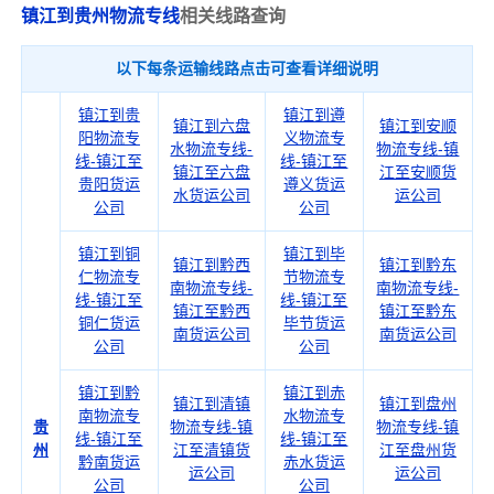
镇江到贵州物流专线
相关线路查询
以下每条运输线路点击可查看详细说明
镇江到贵
镇江到遵
镇江到六盘
镇江到安顺
阳物流专
义物流专
水物流专线-
物流专线-镇
线-镇江至
线-镇江至
镇江至六盘
江至安顺货
贵阳货运
遵义货运
水货运公司
运公司
公司
公司
镇江到铜
镇江到毕
镇江到黔西
镇江到黔东
仁物流专
节物流专
南物流专线-
南物流专线-
线-镇江至
线-镇江至
镇江至黔西
镇江至黔东
铜仁货运
毕节货运
南货运公司
南货运公司
公司
公司
镇江到黔
镇江到赤
镇江到清镇
镇江到盘州
南物流专
水物流专
贵
物流专线-镇
物流专线-镇
线-镇江至
线-镇江至
州
江至清镇货
江至盘州货
黔南货运
赤水货运
运公司
运公司
公司
公司