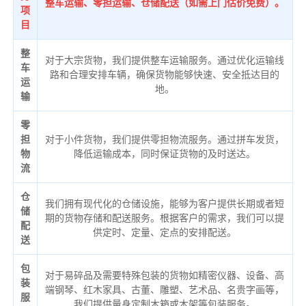
整车运输、零担运输、仓储配送（如需上门估价免费）。
项
目
整
对于大宗货物，我们提供整车运输服务。通过优化运输线
车
路和合理安排车辆，确保货物能够快速、安全抵达目的
运
地。
输
零
担
对于小件货物，我们提供零担物流服务。通过拼车发货，
物
降低运输成本，同时保证货物的及时送达。
流
仓
我们拥有现代化的仓储设施，能够为客户提供长期或者短
储
期的货物存储和配送服务。根据客户的需求，我们可以提
配
供定时、定量、定点的安排配送。
送
包
对于易碎品及需要特殊包装的货物如精密仪器、设备、高
装
端钢琴、红木家具、古董、雕塑、艺术品、名贵字画等，
服
我们提供量身定制木箱或木架等包装服务。