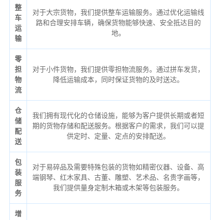
整
对于大宗货物，我们提供整车运输服务。通过优化运输线
车
路和合理安排车辆，确保货物能够快速、安全抵达目的
运
地。
输
零
担
对于小件货物，我们提供零担物流服务。通过拼车发货，
物
降低运输成本，同时保证货物的及时送达。
流
仓
我们拥有现代化的仓储设施，能够为客户提供长期或者短
储
期的货物存储和配送服务。根据客户的需求，我们可以提
配
供定时、定量、定点的安排配送。
送
包
对于易碎品及需要特殊包装的货物如精密仪器、设备、高
装
端钢琴、红木家具、古董、雕塑、艺术品、名贵字画等，
服
我们提供量身定制木箱或木架等包装服务。
务
增