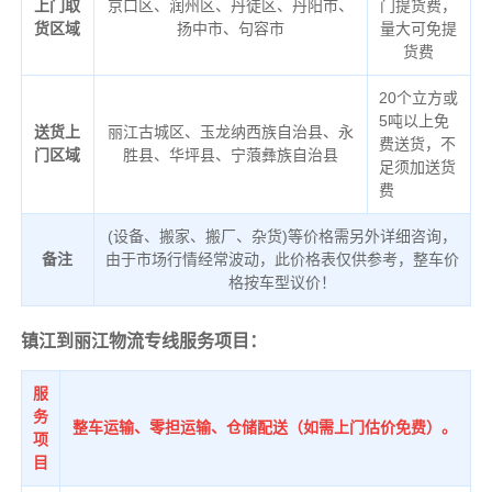
上门取
京口区、润州区、丹徒区、丹阳市、
门提货费，
货区域
扬中市、句容市
量大可免提
货费
20个立方或
5吨以上免
送货上
丽江古城区、玉龙纳西族自治县、永
费送货，不
门区域
胜县、华坪县、宁蒗彝族自治县
足须加送货
费
(设备、搬家、搬厂、杂货)等价格需另外详细咨询，
备注
由于市场行情经常波动，此价格表仅供参考，整车价
格按车型议价！
镇江到丽江物流专线服务项目：
服
务
整车运输、零担运输、仓储配送（如需上门估价免费）。
项
目