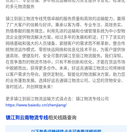
优势六：专业性强、多年物流运输经验为货主提供专业化、标准化
的多元物流服务
镇江到丽江物流专线
凭借卓越的服务质量和高效的运输能力，赢得
了广大客户的信赖与好评。
秉承以客为尊、专业专注、高效务实、
热情奉献的服务理念，利用先进的运输和仓储管理系统为中小型物
流企业提供物流解决方案，经过多年的发展和积淀，打下了坚实的
网络基础和强大的人员储备，紧随客户的需求而不断革新，整合传
统物流运作模式、零担快运网络和信息化技术平台，为客户提供快
速高效、便捷及时、安全可靠的镇江至丽江物流服务。
我们深知，
在竞争激烈的物流市场中，只有不断创新和优化，才能在货运市场
中脱颖而出，获得更多合作。
未来，好运吉通镇江物流公司将继续
以客户需求为导向，提供定制化、智能化的物流解决方案，助力您
的业务蓬勃发展。选择好运吉通镇江物流公司，让您的货物安全、
准时抵达，共创辉煌未来！
更多镇江到丽江物流运输方式请点击：镇江物流专线公司
https://www.baiedu.cn/zhenjiang/
镇江到云南物流专线
相关线路查询
以下每条运输线路点击可查看详细说明