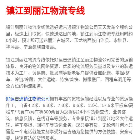
镇江到丽江物流专线
镇江到丽江物流专线
优选好运吉通
镇江
物流公司
天天发车全程约公
里，
极速上门取货，快速送达目的地，镇江到丽江物流
专线用时约
0小时，预计即可送达丽江古城区、玉龙纳西族自治县、永胜县、
华坪县、宁蒗彝族自治县。
镇江到丽江物流专线依托好运吉通镇江至丽江物流公司完善的运输
体系、良好的物流网络资源、优质的物流服务质量以及专业的装运
技术为工厂、贸易商、批发商等新老客户提供仓储配送、零担/
整
车
、冷链/冷藏、大件运输、特快/普快、搬家搬厂、回程车调用等
全方位的物流服务。
好运吉通镇江物流公司
拥有丰富的货物运输经验以及专业的货运操
作工，自备4.2米、6.8米、7.8米、9.6米、13米、17.5米平板车/高
栏车/飞翼车/厢车等300余台
为您提供24小时货物查询、业务咨
询、信息反馈，在线订车等服务，
专业承接镇江到丽江地区大件运
输、整车零担、回程车等货运业务。
您只要有货，无论何时
何地只
需您一个电话就能立刻享受好运吉通为您提供的方便快捷、安全可
靠、快速直达的货运服务。