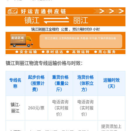
镇江到丽江物流专线运输价格与时效：
起步价格
重货价格
泡货价格
专线名
运输时效
（按票计
（重量公
（体积立
称
（天）
费）
斤）
方）
电话咨询
电话咨询
镇江-
260元/票
（实时报
（实时报
丽江
价）
价）
提货须加上