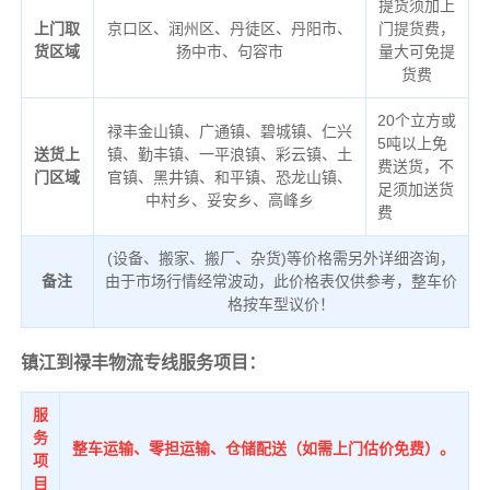
提货须加上
上门取
京口区、润州区、丹徒区、丹阳市、
门提货费，
货区域
扬中市、句容市
量大可免提
货费
20个立方或
禄丰金山镇、广通镇、碧城镇、仁兴
5吨以上免
送货上
镇、勤丰镇、一平浪镇、彩云镇、土
费送货，不
门区域
官镇、黑井镇、和平镇、恐龙山镇、
足须加送货
中村乡、妥安乡、高峰乡
费
(设备、搬家、搬厂、杂货)等价格需另外详细咨询，
备注
由于市场行情经常波动，此价格表仅供参考，整车价
格按车型议价！
镇江到禄丰物流专线服务项目：
服
务
整车运输、零担运输、仓储配送（如需上门估价免费）。
项
目