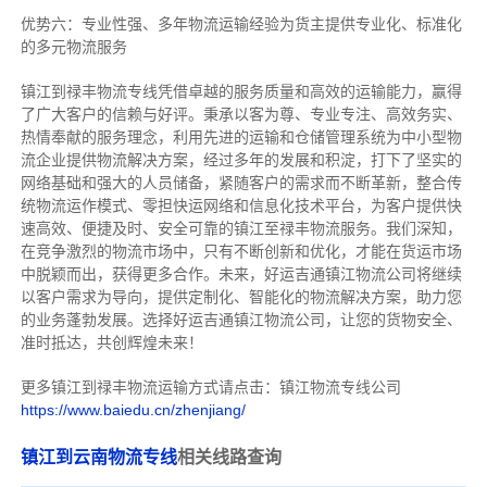
优势六：专业性强、多年物流运输经验为货主提供专业化、标准化
的多元物流服务
镇江到禄丰物流专线
凭借卓越的服务质量和高效的运输能力，赢得
了广大客户的信赖与好评。
秉承以客为尊、专业专注、高效务实、
热情奉献的服务理念，利用先进的运输和仓储管理系统为中小型物
流企业提供物流解决方案，经过多年的发展和积淀，打下了坚实的
网络基础和强大的人员储备，紧随客户的需求而不断革新，整合传
统物流运作模式、零担快运网络和信息化技术平台，为客户提供快
速高效、便捷及时、安全可靠的镇江至禄丰物流服务。
我们深知，
在竞争激烈的物流市场中，只有不断创新和优化，才能在货运市场
中脱颖而出，获得更多合作。
未来，好运吉通镇江物流公司将继续
以客户需求为导向，提供定制化、智能化的物流解决方案，助力您
的业务蓬勃发展。选择好运吉通镇江物流公司，让您的货物安全、
准时抵达，共创辉煌未来！
更多镇江到禄丰物流运输方式请点击：镇江物流专线公司
https://www.baiedu.cn/zhenjiang/
镇江到云南物流专线
相关线路查询