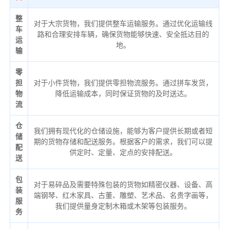
整
对于大宗货物，我们提供整车运输服务。通过优化运输线
车
路和合理安排车辆，确保货物能够快速、安全抵达目的
运
地。
输
零
担
对于小件货物，我们提供零担物流服务。通过拼车发货，
物
降低运输成本，同时保证货物的及时送达。
流
仓
我们拥有现代化的仓储设施，能够为客户提供长期或者短
储
期的货物存储和配送服务。根据客户的需求，我们可以提
配
供定时、定量、定点的安排配送。
送
包
对于易碎品及需要特殊包装的货物如精密仪器、设备、高
装
端钢琴、红木家具、古董、雕塑、艺术品、名贵字画等，
服
我们提供量身定制木箱或木架等包装服务。
务