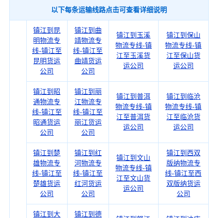
以下每条运输线路点击可查看详细说明
镇江到昆
镇江到曲
镇江到玉溪
镇江到保山
明物流专
靖物流专
物流专线-镇
物流专线-镇
线-镇江至
线-镇江至
江至玉溪货
江至保山货
昆明货运
曲靖货运
运公司
运公司
公司
公司
镇江到昭
镇江到丽
镇江到普洱
镇江到临沧
通物流专
江物流专
物流专线-镇
物流专线-镇
线-镇江至
线-镇江至
江至普洱货
江至临沧货
昭通货运
丽江货运
运公司
运公司
公司
公司
镇江到楚
镇江到红
镇江到西双
镇江到文山
雄物流专
河物流专
版纳物流专
物流专线-镇
线-镇江至
线-镇江至
线-镇江至西
江至文山货
楚雄货运
红河货运
双版纳货运
运公司
公司
公司
公司
镇江到大
镇江到德