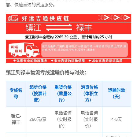
靠、快速直达的货运服务。
镇江到禄丰物流专线运输价格与时效：
起步价格
重货价格
泡货价格
专线名
运输时效
（按票计
（重量公
（体积立
称
（天）
费）
斤）
方）
电话咨询
电话咨询
镇江-
260元/票
（实时报
（实时报
4-5天
禄丰
价）
价）