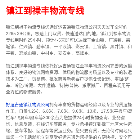
镇江到禄丰物流专线
镇江到禄丰物流专线
优选好运吉通
镇江
物流公司
天天发车全程约
2265.39公里，
极速上门取货，快速送达目的地，镇江到禄丰物流
专线用时约25小时，预计4-5天即可送达禄丰金山镇、广通镇、碧
城镇、仁兴镇、勤丰镇、一平浪镇、彩云镇、土官镇、黑井镇、和
平镇、恐龙山镇、中村乡、妥安乡、高峰乡。
镇江到禄丰物流专线依托好运吉通镇江至禄丰物流公司完善的运输
体系、良好的物流网络资源、优质的物流服务质量以及专业的装运
技术为工厂、贸易商、批发商等新老客户提供仓储配送、零担/
整
车
、冷链/冷藏、大件运输、特快/普快、搬家搬厂、回程车调用等
全方位的物流服务。
好运吉通镇江物流公司
拥有丰富的货物运输经验以及专业的货运操
作工，自备4.2米、6.8米、7.8米、9.6米、13米、17.5米平板车/高
栏车/飞翼车/厢车等300余台
为您提供24小时货物查询、业务咨
询、信息反馈，在线订车等服务，
专业承接镇江到禄丰地区大件运
输、整车零担、回程车等货运业务。
您只要有货，无论何时
何地只
需您一个电话就能立刻享受好运吉通为您提供的方便快捷、安全可