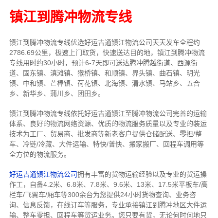
镇江到腾冲物流专线
镇江到腾冲物流专线
优选好运吉通
镇江
物流公司
天天发车全程约
2786.69公里，
极速上门取货，快速送达目的地，镇江到腾冲物流
专线用时约30小时，预计6-7天即可送达腾冲腾越街道、西源街
道、固东镇、滇滩镇、猴桥镇、和顺镇、界头镇、曲石镇、明光
镇、中和镇、芒棒镇、荷花镇、北海镇、清水镇、马站乡、五合
乡、新华乡、蒲川乡、团田乡。
镇江到腾冲物流专线依托好运吉通镇江至腾冲物流公司完善的运输
体系、良好的物流网络资源、优质的物流服务质量以及专业的装运
技术为工厂、贸易商、批发商等新老客户提供仓储配送、零担/
整
车
、冷链/冷藏、大件运输、特快/普快、搬家搬厂、回程车调用等
全方位的物流服务。
好运吉通镇江物流公司
拥有丰富的货物运输经验以及专业的货运操
作工，自备4.2米、6.8米、7.8米、9.6米、13米、17.5米平板车/高
栏车/飞翼车/厢车等300余台
为您提供24小时货物查询、业务咨
询、信息反馈，在线订车等服务，
专业承接镇江到腾冲地区大件运
输、整车零担、回程车等货运业务。
您只要有货，无论何时
何地只