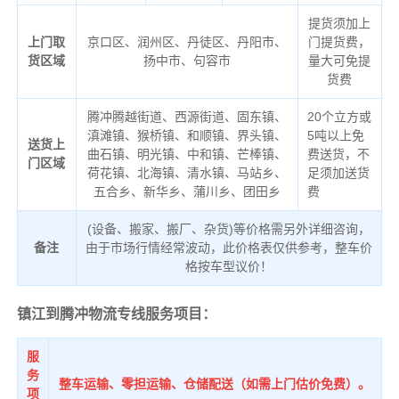
提货须加上
上门取
京口区、润州区、丹徒区、丹阳市、
门提货费，
货区域
扬中市、句容市
量大可免提
货费
腾冲腾越街道、西源街道、固东镇、
20个立方或
滇滩镇、猴桥镇、和顺镇、界头镇、
5吨以上免
送货上
曲石镇、明光镇、中和镇、芒棒镇、
费送货，不
门区域
荷花镇、北海镇、清水镇、马站乡、
足须加送货
五合乡、新华乡、蒲川乡、团田乡
费
(设备、搬家、搬厂、杂货)等价格需另外详细咨询，
备注
由于市场行情经常波动，此价格表仅供参考，整车价
格按车型议价！
镇江到腾冲物流专线服务项目：
服
务
整车运输、零担运输、仓储配送（如需上门估价免费）。
项