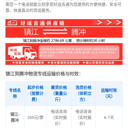
需您一个电话就能立刻享受好运吉通为您提供的方便快捷、安全可
靠、快速直达的货运服务。
镇江到腾冲物流专线运输价格与时效：
起步价格
重货价格
泡货价格
专线名
运输时效
（按票计
（重量公
（体积立
称
（天）
费）
斤）
方）
电话咨询
电话咨询
镇江-
260元/票
（实时报
（实时报
6-7天
腾冲
价）
价）