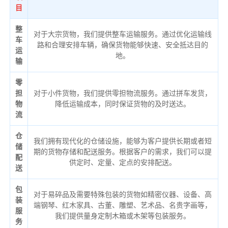
目
整
对于大宗货物，我们提供整车运输服务。通过优化运输线
车
路和合理安排车辆，确保货物能够快速、安全抵达目的
运
地。
输
零
担
对于小件货物，我们提供零担物流服务。通过拼车发货，
物
降低运输成本，同时保证货物的及时送达。
流
仓
我们拥有现代化的仓储设施，能够为客户提供长期或者短
储
期的货物存储和配送服务。根据客户的需求，我们可以提
配
供定时、定量、定点的安排配送。
送
包
对于易碎品及需要特殊包装的货物如精密仪器、设备、高
装
端钢琴、红木家具、古董、雕塑、艺术品、名贵字画等，
服
我们提供量身定制木箱或木架等包装服务。
务