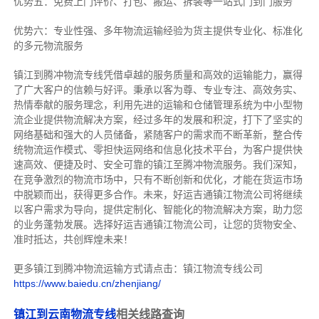
优势五：免费上门评价、打包、搬运、拆装等
一站式门到门服务
优势六：专业性强、多年物流运输经验为货主提供专业化、标准化
的多元物流服务
镇江到腾冲物流专线
凭借卓越的服务质量和高效的运输能力，赢得
了广大客户的信赖与好评。
秉承以客为尊、专业专注、高效务实、
热情奉献的服务理念，利用先进的运输和仓储管理系统为中小型物
流企业提供物流解决方案，经过多年的发展和积淀，打下了坚实的
网络基础和强大的人员储备，紧随客户的需求而不断革新，整合传
统物流运作模式、零担快运网络和信息化技术平台，为客户提供快
速高效、便捷及时、安全可靠的镇江至腾冲物流服务。
我们深知，
在竞争激烈的物流市场中，只有不断创新和优化，才能在货运市场
中脱颖而出，获得更多合作。
未来，好运吉通镇江物流公司将继续
以客户需求为导向，提供定制化、智能化的物流解决方案，助力您
的业务蓬勃发展。选择好运吉通镇江物流公司，让您的货物安全、
准时抵达，共创辉煌未来！
更多镇江到腾冲物流运输方式请点击：镇江物流专线公司
https://www.baiedu.cn/zhenjiang/
镇江到云南物流专线
相关线路查询