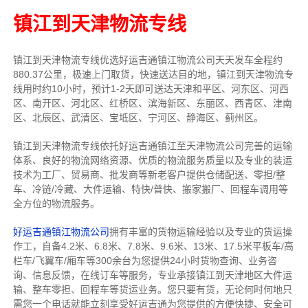
镇江到天津物流专线
镇江到天津物流专线
优选好运吉通
镇江
物流公司
天天发车全程约
880.37公里，
极速上门取货，快速送达目的地，镇江到天津物流
专
线用时约10小时，预计1-2天即可送达天津和平区、河东区、河西
区、南开区、河北区、红桥区、滨海新区、东丽区、西青区、津南
区、北辰区、武清区、宝坻区、宁河区、静海区、蓟州区。
镇江到天津物流专线依托好运吉通镇江至天津物流公司完善的运输
体系、良好的物流网络资源、优质的物流服务质量以及专业的装运
技术为工厂、贸易商、批发商等新老客户提供仓储配送、零担/
整
车
、冷链/冷藏、大件运输、特快/普快、搬家搬厂、回程车调用等
全方位的物流服务。
好运吉通镇江物流公司
拥有丰富的货物运输经验以及专业的货运操
作工，自备4.2米、6.8米、7.8米、9.6米、13米、17.5米平板车/高
栏车/飞翼车/厢车等300余台
为您提供24小时货物查询、业务咨
询、信息反馈，在线订车等服务，
专业承接镇江到天津地区大件运
输、整车零担、回程车等货运业务。
您只要有货，无论何时
何地只
需您一个电话就能立刻享受好运吉通为您提供的方便快捷、安全可