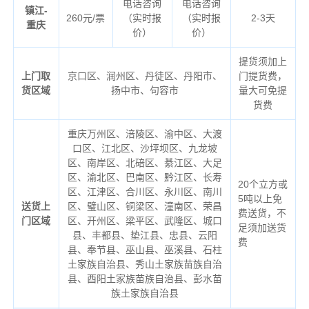
电话咨询
电话咨询
镇江-
260元/票
（实时报
（实时报
2-3天
重庆
价）
价）
提货须加上
上门取
京口区、润州区、丹徒区、丹阳市、
门提货费，
货区域
扬中市、句容市
量大可免提
货费
重庆万州区、涪陵区、渝中区、大渡
口区、江北区、沙坪坝区、九龙坡
区、南岸区、北碚区、綦江区、大足
区、渝北区、巴南区、黔江区、长寿
20个立方或
区、江津区、合川区、永川区、南川
5吨以上免
送货上
区、璧山区、铜梁区、潼南区、荣昌
费送货，不
门区域
区、开州区、梁平区、武隆区、城口
足须加送货
县、丰都县、垫江县、忠县、云阳
费
县、奉节县、巫山县、巫溪县、石柱
土家族自治县、秀山土家族苗族自治
县、酉阳土家族苗族自治县、彭水苗
族土家族自治县