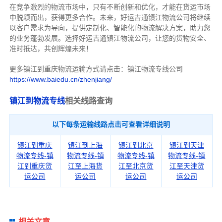
在竞争激烈的物流市场中，只有不断创新和优化，才能在货运市场
中脱颖而出，获得更多合作。
未来，好运吉通镇江物流公司将继续
以客户需求为导向，提供定制化、智能化的物流解决方案，助力您
的业务蓬勃发展。选择好运吉通镇江物流公司，让您的货物安全、
准时抵达，共创辉煌未来！
更多镇江到重庆物流运输方式请点击：镇江物流专线公司
https://www.baiedu.cn/zhenjiang/
镇江到物流专线
相关线路查询
以下每条运输线路点击可查看详细说明
镇江到重庆
镇江到上海
镇江到北京
镇江到天津
物流专线-镇
物流专线-镇
物流专线-镇
物流专线-镇
江到重庆货
江至上海货
江至北京货
江至天津货
运公司
运公司
运公司
运公司
相关文章