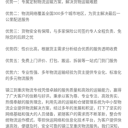
优势一：专属定制物流运输方案，解决货物运输难题
优势二：物流网络覆盖全国300多个城市地区，为货主解决最后一
公里配送服务
优势三：货物安全有保障，与多家保险公司签约专人全程负责、免
除您的后顾之忧
优势四：性价比高，根据货主需求分析结合优质的服务透明收费
优势五：免费上门评价、打包、搬运、拆装等
一站式门到门服务
优势六：专业性强、多年物流运输经验为货主提供专业化、标准化
的多元物流服务
镇江到重庆物流专线
凭借卓越的服务质量和高效的运输能力，赢得
了广大客户的信赖与好评。
秉承以客为尊、专业专注、高效务实、
热情奉献的服务理念，利用先进的运输和仓储管理系统为中小型物
流企业提供物流解决方案，经过多年的发展和积淀，打下了坚实的
网络基础和强大的人员储备，紧随客户的需求而不断革新，整合传
统物流运作模式、零担快运网络和信息化技术平台，为客户提供快
速高效、便捷及时、安全可靠的镇江至重庆物流服务。
我们深知，