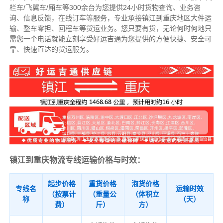
栏车/飞翼车/厢车等300余台
为您提供24小时货物查询、业务咨
询、信息反馈，在线订车等服务，
专业承接镇江到重庆地区大件运
输、整车零担、回程车等货运业务。
您只要有货，无论何时
何地只
需您一个电话就能立刻享受好运吉通为您提供的方便快捷、安全可
靠、快速直达的货运服务。
镇江到重庆物流专线运输价格与时效：
起步价格
重货价格
泡货价格
专线名
运输时效
（按票计
（重量公
（体积立
称
（天）
费）
斤）
方）