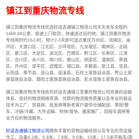
镇江到重庆物流专线
镇江到重庆物流专线
优选好运吉通
镇江
物流公司
天天发车全程约
1468.68公里，
极速上门取货，快速送达目的地，镇江到重庆物流
专线用时约16小时，预计2-3天即可送达重庆万州区、涪陵区、渝
中区、大渡口区、江北区、沙坪坝区、九龙坡区、南岸区、北碚
区、綦江区、大足区、渝北区、巴南区、黔江区、长寿区、江津
区、合川区、永川区、南川区、璧山区、铜梁区、潼南区、荣昌
区、开州区、梁平区、武隆区、城口县、丰都县、垫江县、忠县、
云阳县、奉节县、巫山县、巫溪县、石柱土家族自治县、秀山土家
族苗族自治县、酉阳土家族苗族自治县、彭水苗族土家族自治县。
镇江到重庆物流专线依托好运吉通镇江至重庆物流公司完善的运输
体系、良好的物流网络资源、优质的物流服务质量以及专业的装运
技术为工厂、贸易商、批发商等新老客户提供仓储配送、零担/
整
车
、冷链/冷藏、大件运输、特快/普快、搬家搬厂、回程车调用等
全方位的物流服务。
好运吉通镇江物流公司
拥有丰富的货物运输经验以及专业的货运操
作工，自备4.2米、6.8米、7.8米、9.6米、13米、17.5米平板车/高