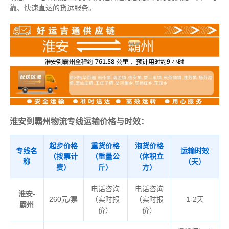
靠、快速直达的货运服务。
淮安到霸州物流专线运输价格与时效：
起步价格
重货价格
泡货价格
专线名
运输时效
（按票计
（重量公
（体积立
称
（天）
费）
斤）
方）
电话咨询
电话咨询
淮安-
260元/票
（实时报
（实时报
1-2天
霸州
价）
价）