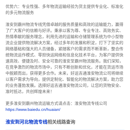
优势六：专业性强、多年物流运输经验为货主提供专业化、标准化
的多元物流服务
淮安到霸州物流专线
凭借卓越的服务质量和高效的运输能力，赢得
了广大客户的信赖与好评。
秉承以客为尊、专业专注、高效务实、
热情奉献的服务理念，利用先进的运输和仓储管理系统为中小型物
流企业提供物流解决方案，经过多年的发展和积淀，打下了坚实的
网络基础和强大的人员储备，紧随客户的需求而不断革新，整合传
统物流运作模式、零担快运网络和信息化技术平台，为客户提供快
速高效、便捷及时、安全可靠的淮安至霸州物流服务。
我们深知，
在竞争激烈的物流市场中，只有不断创新和优化，才能在货运市场
中脱颖而出，获得更多合作。
未来，好运吉通淮安物流公司将继续
以客户需求为导向，提供定制化、智能化的物流解决方案，助力您
的业务蓬勃发展。选择好运吉通淮安物流公司，让您的货物安全、
准时抵达，共创辉煌未来！
更多淮安到霸州物流运输方式请点击：淮安物流专线公司
https://www.baiedu.cn/huaian/
淮安到河北物流专线
相关线路查询