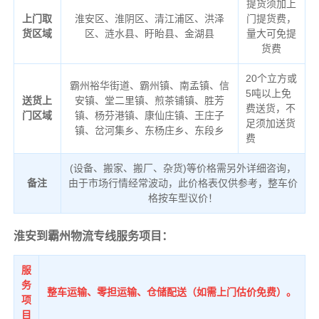
提货须加上
上门取
淮安区、淮阴区、清江浦区、洪泽
门提货费，
货区域
区、涟水县、盱眙县、金湖县
量大可免提
货费
20个立方或
霸州裕华街道、霸州镇、南孟镇、信
5吨以上免
送货上
安镇、堂二里镇、煎茶铺镇、胜芳
费送货，不
门区域
镇、杨芬港镇、康仙庄镇、王庄子
足须加送货
镇、岔河集乡、东杨庄乡、东段乡
费
(设备、搬家、搬厂、杂货)等价格需另外详细咨询，
备注
由于市场行情经常波动，此价格表仅供参考，整车价
格按车型议价！
淮安到霸州物流专线服务项目：
服
务
整车运输、零担运输、仓储配送（如需上门估价免费）。
项
目