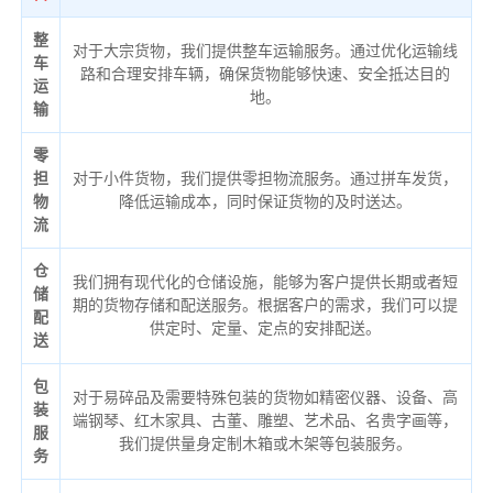
整
对于大宗货物，我们提供整车运输服务。通过优化运输线
车
路和合理安排车辆，确保货物能够快速、安全抵达目的
运
地。
输
零
担
对于小件货物，我们提供零担物流服务。通过拼车发货，
物
降低运输成本，同时保证货物的及时送达。
流
仓
我们拥有现代化的仓储设施，能够为客户提供长期或者短
储
期的货物存储和配送服务。根据客户的需求，我们可以提
配
供定时、定量、定点的安排配送。
送
包
对于易碎品及需要特殊包装的货物如精密仪器、设备、高
装
端钢琴、红木家具、古董、雕塑、艺术品、名贵字画等，
服
我们提供量身定制木箱或木架等包装服务。
务