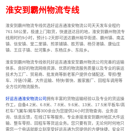
淮安到霸州物流专线
淮安到霸州物流专线
优选好运吉通
淮安
物流公司
天天发车全程约
761.58公里，
极速上门取货，快速送达目的地，淮安到霸州物流
专
线用时约9小时，预计1-2天即可送达霸州裕华街道、霸州镇、南孟
镇、信安镇、堂二里镇、煎茶铺镇、胜芳镇、杨芬港镇、康仙庄
镇、王庄子镇、岔河集乡、东杨庄乡、东段乡。
淮安到霸州物流专线依托好运吉通淮安至霸州物流公司完善的运输
体系、良好的物流网络资源、优质的物流服务质量以及专业的装运
技术为工厂、贸易商、批发商等新老客户提供仓储配送、零担/
整
车
、冷链/冷藏、大件运输、特快/普快、搬家搬厂、回程车调用等
全方位的物流服务。
好运吉通淮安物流公司
拥有丰富的货物运输经验以及专业的货运操
作工，自备4.2米、6.8米、7.8米、9.6米、13米、17.5米平板车/高
栏车/飞翼车/厢车等300余台
为您提供24小时货物查询、业务咨
询、信息反馈，在线订车等服务，
专业承接淮安到霸州地区大件运
输、整车零担、回程车等货运业务。
您只要有货，无论何时
何地只
需您一个电话就能立刻享受好运吉通为您提供的方便快捷、安全可