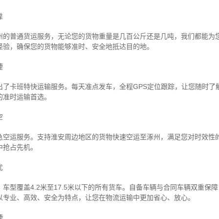
靠
州的普通货运服务，无论您的货物重量是几百公斤还是几吨，我们都能为
经验，确保您的货物能够准时、安全地抵达目的地。
捷
出了卡班特快运输服务。每天准点发车，全程GPS定位跟踪，让您随时了
的准时运输首选。
空
急空运服务。支持淮安周边地区的货物快速空运至涿州，满足您对时效性
中抢占先机。
忧
车型覆盖4.2米至17.5米以下的所有货车。自备车辆与合同车辆双重保
以专业、高效、安全为特点，让您在物流运输中更加省心、放心。
捷