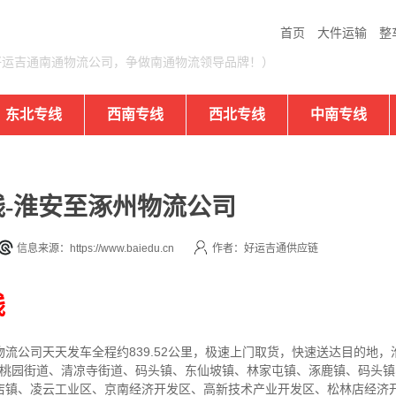
首页
大件运输
整
好运吉通南通物流公司，争做南通物流领导品牌！）
东北专线
西南专线
西北专线
中南专线
-淮安至涿州物流公司
信息来源：https://www.baiedu.cn
作者：好运吉通供应链
线
物流公司
天天发车全程约839.52公里，
极速上门取货，快速送达目的地，
道、桃园街道、清凉寺街道、码头镇、东仙坡镇、林家屯镇、涿鹿镇、码头
店镇、凌云工业区、京南经济开发区、高新技术产业开发区、松林店经济