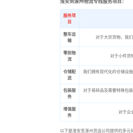
淮安到涿州物流专线服务项目：
服务项
目
整车运
对于大宗货物，我们
输
零担物
对于小件货
流
仓储配
我们拥有现代化的仓储设施
送
包装服
对于易碎品及需要特殊包装
务
增值服
对于企
务
以下是淮安至涿州货运公司提供的多元