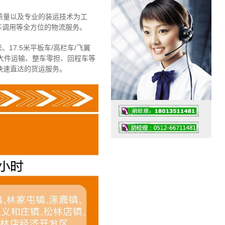
质量以及专业的装运技术为工
车调用等全方位的物流服务。
、17.5米平板车/高栏车/飞翼
大件运输、整车零担、回程车等
快速直达的货运服务。
工作时间：07:30 – – 23:30
值班座机：4008091856