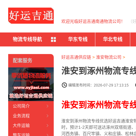
欢迎光临好运吉通南通物流公司！
（
物流专线导航
华东专线
华北专线
好运吉通供应链
>
淮安物流公司
>
配套服务
淮安到涿州物流专线
编辑发布时间：2026-07-29 17:13:15
淮安到涿州物流专
公司简介
业务流程
淮安到涿州物流专线
优选好运吉通
淮安
大件运输
时，预计1-2天即可送达涿州双塔街
河西务镇、百尺竿镇、义和庄镇、松林
整车运输