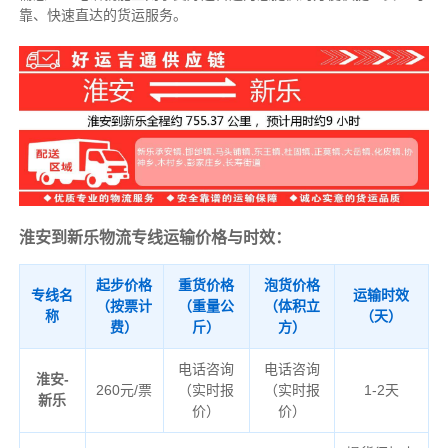
靠、快速直达的货运服务。
淮安到新乐物流专线运输价格与时效：
起步价格
重货价格
泡货价格
专线名
运输时效
（按票计
（重量公
（体积立
称
（天）
费）
斤）
方）
电话咨询
电话咨询
淮安-
260元/票
（实时报
（实时报
1-2天
新乐
价）
价）