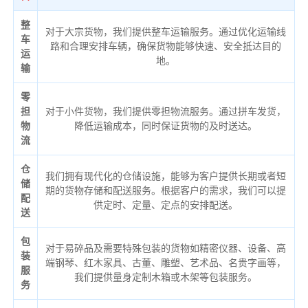
整
对于大宗货物，我们提供整车运输服务。通过优化运输线
车
路和合理安排车辆，确保货物能够快速、安全抵达目的
运
地。
输
零
担
对于小件货物，我们提供零担物流服务。通过拼车发货，
物
降低运输成本，同时保证货物的及时送达。
流
仓
我们拥有现代化的仓储设施，能够为客户提供长期或者短
储
期的货物存储和配送服务。根据客户的需求，我们可以提
配
供定时、定量、定点的安排配送。
送
包
对于易碎品及需要特殊包装的货物如精密仪器、设备、高
装
端钢琴、红木家具、古董、雕塑、艺术品、名贵字画等，
服
我们提供量身定制木箱或木架等包装服务。
务