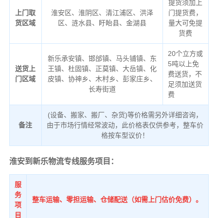
提货须加上
上门取
淮安区、淮阴区、清江浦区、洪泽
门提货费，
货区域
区、涟水县、盱眙县、金湖县
量大可免提
货费
20个立方或
新乐承安镇、邯邰镇、马头铺镇、东
5吨以上免
送货上
王镇、杜固镇、正莫镇、大岳镇、化
费送货，不
门区域
皮镇、协神乡、木村乡、彭家庄乡、
足须加送货
长寿街道
费
(设备、搬家、搬厂、杂货)等价格需另外详细咨询，
备注
由于市场行情经常波动，此价格表仅供参考，整车价
格按车型议价！
淮安到新乐物流专线服务项目：
服
务
整车运输、零担运输、仓储配送（如需上门估价免费）。
项
目