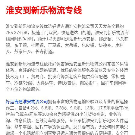
淮安到新乐物流专线
淮安到新乐物流专线
优选好运吉通
淮安
物流公司
天天发车全程约
755.37公里，
极速上门取货，快速送达目的地，淮安到新乐物流
专
线用时约9小时，预计1-2天即可送达新乐承安镇、邯邰镇、马头铺
镇、东王镇、杜固镇、正莫镇、大岳镇、化皮镇、协神乡、木村
乡、彭家庄乡、长寿街道。
淮安到新乐物流专线依托好运吉通淮安至新乐物流公司完善的运输
体系、良好的物流网络资源、优质的物流服务质量以及专业的装运
技术为工厂、贸易商、批发商等新老客户提供仓储配送、零担/
整
车
、冷链/冷藏、大件运输、特快/普快、搬家搬厂、回程车调用等
全方位的物流服务。
好运吉通淮安物流公司
拥有丰富的货物运输经验以及专业的货运操
作工，自备4.2米、6.8米、7.8米、9.6米、13米、17.5米平板车/高
栏车/飞翼车/厢车等300余台
为您提供24小时货物查询、业务咨
询、信息反馈，在线订车等服务，
专业承接淮安到新乐地区大件运
输、整车零担、回程车等货运业务。
您只要有货，无论何时
何地只
需您一个电话就能立刻享受好运吉通为您提供的方便快捷、安全可