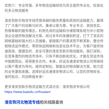
优势六：专业性强、多年物流运输经验为货主提供专业化、标准化
的多元物流服务
淮安到新乐物流专线
凭借卓越的服务质量和高效的运输能力，赢得
了广大客户的信赖与好评。
秉承以客为尊、专业专注、高效务实、
热情奉献的服务理念，利用先进的运输和仓储管理系统为中小型物
流企业提供物流解决方案，经过多年的发展和积淀，打下了坚实的
网络基础和强大的人员储备，紧随客户的需求而不断革新，整合传
统物流运作模式、零担快运网络和信息化技术平台，为客户提供快
速高效、便捷及时、安全可靠的淮安至新乐物流服务。
我们深知，
在竞争激烈的物流市场中，只有不断创新和优化，才能在货运市场
中脱颖而出，获得更多合作。
未来，好运吉通淮安物流公司将继续
以客户需求为导向，提供定制化、智能化的物流解决方案，助力您
的业务蓬勃发展。选择好运吉通淮安物流公司，让您的货物安全、
准时抵达，共创辉煌未来！
更多淮安到新乐物流运输方式请点击：淮安物流专线公司
https://www.baiedu.cn/huaian/
淮安到河北物流专线
相关线路查询