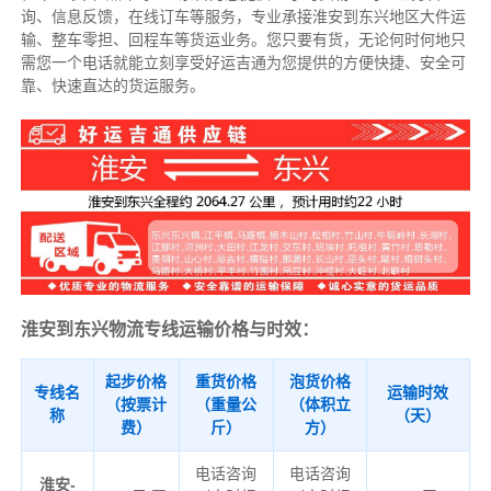
询、信息反馈，在线订车等服务，
专业承接淮安到东兴地区大件运
输、整车零担、回程车等货运业务。
您只要有货，无论何时
何地只
需您一个电话就能立刻享受好运吉通为您提供的方便快捷、安全可
靠、快速直达的货运服务。
淮安到东兴物流专线运输价格与时效：
起步价格
重货价格
泡货价格
专线名
运输时效
（按票计
（重量公
（体积立
称
（天）
费）
斤）
方）
电话咨询
电话咨询
淮安-