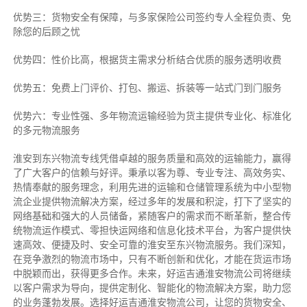
优势三：货物安全有保障，与多家保险公司签约专人全程负责、免
除您的后顾之忧
优势四：性价比高，根据货主需求分析结合优质的服务透明收费
优势五：免费上门评价、打包、搬运、拆装等
一站式门到门服务
优势六：专业性强、多年物流运输经验为货主提供专业化、标准化
的多元物流服务
淮安到东兴物流专线
凭借卓越的服务质量和高效的运输能力，赢得
了广大客户的信赖与好评。
秉承以客为尊、专业专注、高效务实、
热情奉献的服务理念，利用先进的运输和仓储管理系统为中小型物
流企业提供物流解决方案，经过多年的发展和积淀，打下了坚实的
网络基础和强大的人员储备，紧随客户的需求而不断革新，整合传
统物流运作模式、零担快运网络和信息化技术平台，为客户提供快
速高效、便捷及时、安全可靠的淮安至东兴物流服务。
我们深知，
在竞争激烈的物流市场中，只有不断创新和优化，才能在货运市场
中脱颖而出，获得更多合作。
未来，好运吉通淮安物流公司将继续
以客户需求为导向，提供定制化、智能化的物流解决方案，助力您
的业务蓬勃发展。选择好运吉通淮安物流公司，让您的货物安全、