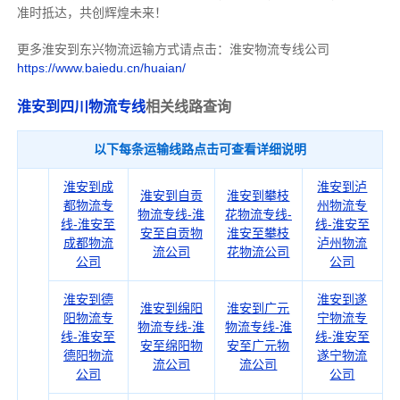
准时抵达，共创辉煌未来！
更多淮安到东兴物流运输方式请点击：淮安物流专线公司
https://www.baiedu.cn/huaian/
淮安到四川物流专线
相关线路查询
以下每条运输线路点击可查看详细说明
淮安到成
淮安到泸
淮安到自贡
淮安到攀枝
都物流专
州物流专
物流专线-淮
花物流专线-
线-淮安至
线-淮安至
安至自贡物
淮安至攀枝
成都物流
泸州物流
流公司
花物流公司
公司
公司
淮安到德
淮安到遂
淮安到绵阳
淮安到广元
阳物流专
宁物流专
物流专线-淮
物流专线-淮
线-淮安至
线-淮安至
安至绵阳物
安至广元物
德阳物流
遂宁物流
流公司
流公司
公司
公司