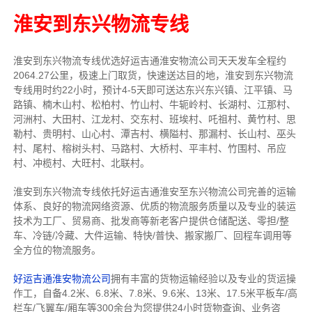
淮安到东兴物流专线
淮安到东兴物流专线
优选好运吉通
淮安
物流公司
天天发车全程约
2064.27公里，
极速上门取货，快速送达目的地，淮安到东兴物流
专线用时约22小时，预计4-5天即可送达东兴东兴镇、江平镇、马
路镇、楠木山村、松柏村、竹山村、牛轭岭村、长湖村、江那村、
河洲村、大田村、江龙村、交东村、班埃村、吒祖村、黄竹村、思
勒村、贵明村、山心村、潭吉村、横隘村、那漏村、长山村、巫头
村、尾村、榕树头村、马路村、大桥村、平丰村、竹围村、吊应
村、冲榄村、大旺村、北联村。
淮安到东兴物流专线依托好运吉通淮安至东兴物流公司完善的运输
体系、良好的物流网络资源、优质的物流服务质量以及专业的装运
技术为工厂、贸易商、批发商等新老客户提供仓储配送、零担/
整
车
、冷链/冷藏、大件运输、特快/普快、搬家搬厂、回程车调用等
全方位的物流服务。
好运吉通淮安物流公司
拥有丰富的货物运输经验以及专业的货运操
作工，自备4.2米、6.8米、7.8米、9.6米、13米、17.5米平板车/高
栏车/飞翼车/厢车等300余台
为您提供24小时货物查询、业务咨