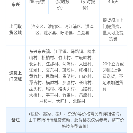
260元/票
（实时报
（实时报
4-5天
东兴
价）
价）
提货须加上
上门取
淮安区、淮阴区、清江浦区、洪泽
门提货费，
货区域
区、涟水县、盱眙县、金湖县
量大可免提
货费
东兴东兴镇、江平镇、马路镇、楠木
山村、松柏村、竹山村、牛轭岭村、
长湖村、江那村、河洲村、大田村、
20个立方或
江龙村、交东村、班埃村、吒祖村、
5吨以上免
送货上
黄竹村、思勒村、贵明村、山心村、
费送货，不
门区域
潭吉村、横隘村、那漏村、长山村、
足须加送货
巫头村、尾村、榕树头村、马路村、
费
大桥村、平丰村、竹围村、吊应村、
冲榄村、大旺村、北联村
(设备、搬家、搬厂、杂货)等价格需另外详细咨询，
备注
由于市场行情经常波动，此价格表仅供参考，整车价
格按车型议价！