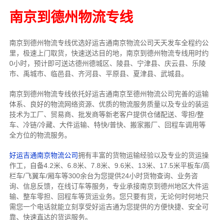
南京到德州物流专线
南京到德州物流专线
优选好运吉通
南京
物流公司
天天发车全程约公
里，
极速上门取货，快速送达目的地，南京到德州物流
专线用时约
0小时，预计即可送达德州德城区、陵县、宁津县、庆云县、乐陵
市、禹城市、临邑县、齐河县、平原县、夏津县、武城县。
南京到德州物流专线依托好运吉通南京至德州物流公司完善的运输
体系、良好的物流网络资源、优质的物流服务质量以及专业的装运
技术为工厂、贸易商、批发商等新老客户提供仓储配送、零担/
整
车
、冷链/冷藏、大件运输、特快/普快、搬家搬厂、回程车调用等
全方位的物流服务。
好运吉通南京物流公司
拥有丰富的货物运输经验以及专业的货运操
作工，自备4.2米、6.8米、7.8米、9.6米、13米、17.5米平板车/高
栏车/飞翼车/厢车等300余台
为您提供24小时货物查询、业务咨
询、信息反馈，在线订车等服务，
专业承接南京到德州地区大件运
输、整车零担、回程车等货运业务。
您只要有货，无论何时
何地只
需您一个电话就能立刻享受好运吉通为您提供的方便快捷、安全可
靠、快速直达的货运服务。