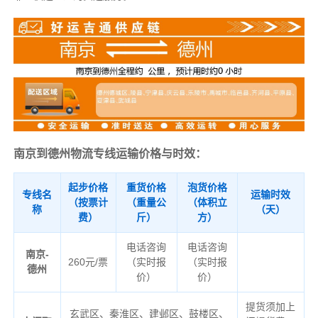
南京到德州物流专线运输价格与时效：
起步价格
重货价格
泡货价格
专线名
运输时效
（按票计
（重量公
（体积立
称
（天）
费）
斤）
方）
电话咨询
电话咨询
南京-
260元/票
（实时报
（实时报
德州
价）
价）
提货须加上
玄武区、秦淮区、建邺区、鼓楼区、