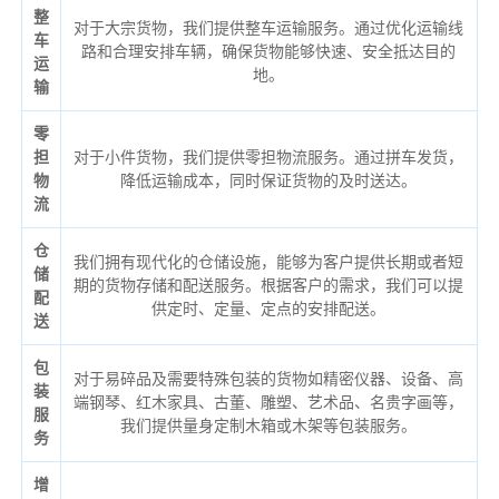
整
对于大宗货物，我们提供整车运输服务。通过优化运输线
车
路和合理安排车辆，确保货物能够快速、安全抵达目的
运
地。
输
零
担
对于小件货物，我们提供零担物流服务。通过拼车发货，
物
降低运输成本，同时保证货物的及时送达。
流
仓
我们拥有现代化的仓储设施，能够为客户提供长期或者短
储
期的货物存储和配送服务。根据客户的需求，我们可以提
配
供定时、定量、定点的安排配送。
送
包
对于易碎品及需要特殊包装的货物如精密仪器、设备、高
装
端钢琴、红木家具、古董、雕塑、艺术品、名贵字画等，
服
我们提供量身定制木箱或木架等包装服务。
务
增