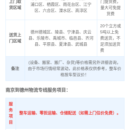
上门取
门提货费，
浦口区、栖霞区、雨花台区、江宁
货区域
量大可免提
区、六合区、溧水区、高淳区
货费
20个立方或
德州德城区、陵县、宁津县、庆云
5吨以上免
送货上
县、乐陵市、禹城市、临邑县、齐河
费送货，不
门区域
县、平原县、夏津县、武城县
足须加送货
费
(设备、搬家、搬厂、杂货)等价格需另外详细咨询，
备注
由于市场行情经常波动，此价格表仅供参考，整车价
格按车型议价！
南京到德州物流专线服务项目：
服
务
整车运输、零担运输、仓储配送（如需上门估价免费）。
项
目