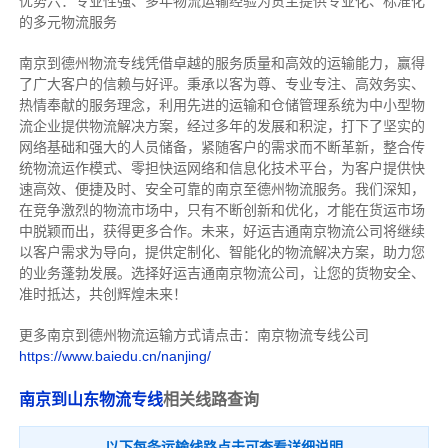
优势六：专业性强、多年物流运输经验为货主提供专业化、标准化
的多元物流服务
南京到德州物流专线
凭借卓越的服务质量和高效的运输能力，赢得
了广大客户的信赖与好评。
秉承以客为尊、专业专注、高效务实、
热情奉献的服务理念，利用先进的运输和仓储管理系统为中小型物
流企业提供物流解决方案，经过多年的发展和积淀，打下了坚实的
网络基础和强大的人员储备，紧随客户的需求而不断革新，整合传
统物流运作模式、零担快运网络和信息化技术平台，为客户提供快
速高效、便捷及时、安全可靠的南京至德州物流服务。
我们深知，
在竞争激烈的物流市场中，只有不断创新和优化，才能在货运市场
中脱颖而出，获得更多合作。
未来，好运吉通南京物流公司将继续
以客户需求为导向，提供定制化、智能化的物流解决方案，助力您
的业务蓬勃发展。选择好运吉通南京物流公司，让您的货物安全、
准时抵达，共创辉煌未来！
更多南京到德州物流运输方式请点击：南京物流专线公司
https://www.baiedu.cn/nanjing/
南京到山东物流专线
相关线路查询
以下每条运输线路点击可查看详细说明