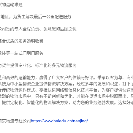
货物运输难题
市地区，为货主解决最后一公里配送服务
公司签约专人全程负责、免除您的后顾之忧
结合优质的服务透明收费
拆装等
一站式门到门服务
为货主提供专业化、标准化的多元物流服务
量和高效的运输能力，赢得了广大客户的信赖与好评。
秉承以客为尊、专
系统为中小型物流企业提供物流解决方案，经过多年的发展和积淀，打下
合传统物流运作模式、零担快运网络和信息化技术平台，为客户提供快速
激烈的物流市场中，只有不断创新和优化，才能在货运市场中脱颖而出，
，提供定制化、智能化的物流解决方案，助力您的业务蓬勃发展。选择好
南京物流专线公司
https://www.baiedu.cn/nanjing/