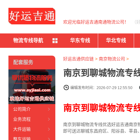
欢迎光临好运吉通南通物流公司！
（
物流专线导航
华东专线
华北专线
好运吉通供应链
>
南京物流公司
>
配套服务
南京到聊城物流专线
编辑发布时间：2026-07-29 12:55:50
南京到聊城物流专
公司简介
业务流程
南京到聊城物流专线
优选好运吉通
南京
大件运输
即可送达聊城东昌府区、阳谷县、莘县
整车运输