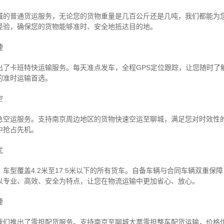
城的普通货运服务，无论您的货物重量是几百公斤还是几吨，我们都能为
经验，确保您的货物能够准时、安全地抵达目的地。
捷
出了卡班特快运输服务。每天准点发车，全程GPS定位跟踪，让您随时了
的准时运输首选。
空
急空运服务。支持南京周边地区的货物快速空运至聊城，满足您对时效性
中抢占先机。
忧
车型覆盖4.2米至17.5米以下的所有货车。自备车辆与合同车辆双重保
以专业、高效、安全为特点，让您在物流运输中更加省心、放心。
捷
我们推出了零担配货服务。支持南京至聊城大票零担整车配货运输，价格