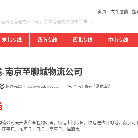
首页
大件运输
整
好运吉通南通物流公司，争做南通物流领导品牌！）
东北专线
西南专线
西北专线
中南专线
-南京至聊城物流公司
信息来源：https://www.baiedu.cn
作者：好运吉通供应链
线
物流公司
天天发车全程约公里，
极速上门取货，快速送达目的地，南京到
、茌平县、东阿县、冠县、高唐县、临清市。