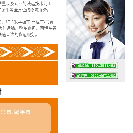
质量以及专业的装运技术为工
车调用等全方位的物流服务。
、17.5米平板车/高栏车/飞翼
大件运输、整车零担、回程车等
快速直达的货运服务。
工作时间：07:30 – – 23:30
值班座机：4008091856