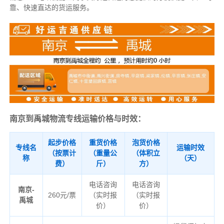
靠、快速直达的货运服务。
南京到禹城物流专线运输价格与时效：
起步价格
重货价格
泡货价格
专线名
运输时效
（按票计
（重量公
（体积立
称
（天）
费）
斤）
方）
电话咨询
电话咨询
南京-
260元/票
（实时报
（实时报
禹城
价）
价）