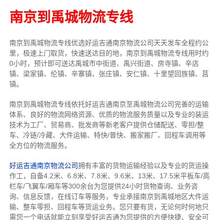
南京到禹城物流专线
南京到禹城物流专线
优选好运吉通
南京
物流公司
天天发车全程约公
里，
极速上门取货，快速送达目的地，南京到禹城物流
专线用时约
0小时，预计即可送达禹城市中街道、禹兴街道、房寺镇、辛店
镇、梁家镇、伦镇、辛寨镇、张庄镇、安仁镇、十里望回族镇、莒
镇。
南京到禹城物流专线依托好运吉通南京至禹城物流公司完善的运输
体系、良好的物流网络资源、优质的物流服务质量以及专业的装运
技术为工厂、贸易商、批发商等新老客户提供仓储配送、零担/
整
车
、冷链/冷藏、大件运输、特快/普快、搬家搬厂、回程车调用等
全方位的物流服务。
好运吉通南京物流公司
拥有丰富的货物运输经验以及专业的货运操
作工，自备4.2米、6.8米、7.8米、9.6米、13米、17.5米平板车/高
栏车/飞翼车/厢车等300余台
为您提供24小时货物查询、业务咨
询、信息反馈，在线订车等服务，
专业承接南京到禹城地区大件运
输、整车零担、回程车等货运业务。
您只要有货，无论何时
何地只
需您一个电话就能立刻享受好运吉通为您提供的方便快捷、安全可