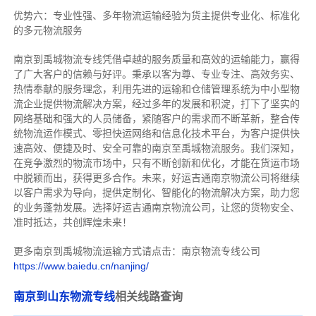
优势六：专业性强、多年物流运输经验为货主提供专业化、标准化
的多元物流服务
南京到禹城物流专线
凭借卓越的服务质量和高效的运输能力，赢得
了广大客户的信赖与好评。
秉承以客为尊、专业专注、高效务实、
热情奉献的服务理念，利用先进的运输和仓储管理系统为中小型物
流企业提供物流解决方案，经过多年的发展和积淀，打下了坚实的
网络基础和强大的人员储备，紧随客户的需求而不断革新，整合传
统物流运作模式、零担快运网络和信息化技术平台，为客户提供快
速高效、便捷及时、安全可靠的南京至禹城物流服务。
我们深知，
在竞争激烈的物流市场中，只有不断创新和优化，才能在货运市场
中脱颖而出，获得更多合作。
未来，好运吉通南京物流公司将继续
以客户需求为导向，提供定制化、智能化的物流解决方案，助力您
的业务蓬勃发展。选择好运吉通南京物流公司，让您的货物安全、
准时抵达，共创辉煌未来！
更多南京到禹城物流运输方式请点击：南京物流专线公司
https://www.baiedu.cn/nanjing/
南京到山东物流专线
相关线路查询