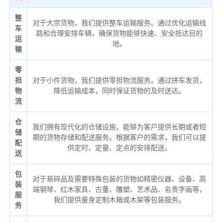
整
对于大宗货物，我们提供整车运输服务。通过优化运输线
车
路和合理安排车辆，确保货物能够快速、安全抵达目的
运
地。
输
零
担
对于小件货物，我们提供零担物流服务。通过拼车发货，
物
降低运输成本，同时保证货物的及时送达。
流
仓
我们拥有现代化的仓储设施，能够为客户提供长期或者短
储
期的货物存储和配送服务。根据客户的需求，我们可以提
配
供定时、定量、定点的安排配送。
送
包
对于易碎品及需要特殊包装的货物如精密仪器、设备、高
装
端钢琴、红木家具、古董、雕塑、艺术品、名贵字画等，
服
我们提供量身定制木箱或木架等包装服务。
务