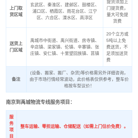
提货须加上
玄武区、秦淮区、建邺区、鼓楼区、
上门取
门提货费，
浦口区、栖霞区、雨花台区、江宁
货区域
量大可免提
区、六合区、溧水区、高淳区
货费
20个立方或
禹城市中街道、禹兴街道、房寺镇、
5吨以上免
送货上
辛店镇、梁家镇、伦镇、辛寨镇、张
费送货，不
门区域
庄镇、安仁镇、十里望回族镇、莒镇
足须加送货
费
(设备、搬家、搬厂、杂货)等价格需另外详细咨询，
备注
由于市场行情经常波动，此价格表仅供参考，整车价
格按车型议价！
南京到禹城物流专线服务项目：
服
务
整车运输、零担运输、仓储配送（如需上门估价免费）。
项
目