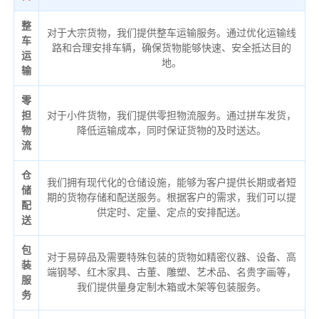
整
对于大宗货物，我们提供整车运输服务。通过优化运输线
车
路和合理安排车辆，确保货物能够快速、安全抵达目的
运
地。
输
零
担
对于小件货物，我们提供零担物流服务。通过拼车发货，
物
降低运输成本，同时保证货物的及时送达。
流
仓
我们拥有现代化的仓储设施，能够为客户提供长期或者短
储
期的货物存储和配送服务。根据客户的需求，我们可以提
配
供定时、定量、定点的安排配送。
送
包
对于易碎品及需要特殊包装的货物如精密仪器、设备、高
装
端钢琴、红木家具、古董、雕塑、艺术品、名贵字画等，
服
我们提供量身定制木箱或木架等包装服务。
务