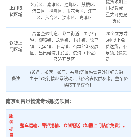
提货须加上
玄武区、秦淮区、建邺区、鼓楼区、
上门取
门提货费，
浦口区、栖霞区、雨花台区、江宁
货区域
量大可免提
区、六合区、溧水区、高淳区
货费
昌邑奎聚街道、都昌街道、围子街
20个立方或
道、柳疃镇、龙池镇、卜庄镇、饮马
5吨以上免
送货上
镇、北孟镇、下营镇、石埠经济发展
费送货，不
门区域
区、昌邑经济开发区、滨海（下营）
足须加送货
经济开发区
费
(设备、搬家、搬厂、杂货)等价格需另外详细咨询，
备注
由于市场行情经常波动，此价格表仅供参考，整车价
格按车型议价！
南京到昌邑物流专线服务项目：
服
务
整车运输、零担运输、仓储配送（如需上门估价免费）。
项
目