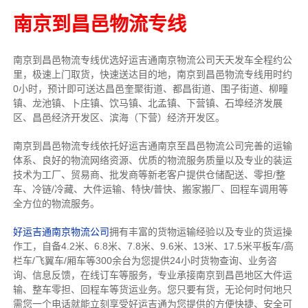
南京到昌邑物流专线
南京到昌邑物流专线
优选好运吉通
南京
物流公司
天天发车全程约公
里，
极速上门取货，快速送达目的地，南京到昌邑物流
专线用时约
0小时，预计即可送达昌邑奎聚街道、都昌街道、围子街道、柳疃
镇、龙池镇、卜庄镇、饮马镇、北孟镇、下营镇、石埠经济发展
区、昌邑经济开发区、滨海（下营）经济开发区。
南京到昌邑物流专线依托好运吉通南京至昌邑物流公司完善的运输
体系、良好的物流网络资源、优质的物流服务质量以及专业的装运
技术为工厂、贸易商、批发商等新老客户提供仓储配送、零担/
整
车
、冷链/冷藏、大件运输、特快/普快、搬家搬厂、回程车调用等
全方位的物流服务。
好运吉通南京物流公司
拥有丰富的货物运输经验以及专业的货运操
作工，自备4.2米、6.8米、7.8米、9.6米、13米、17.5米平板车/高
栏车/飞翼车/厢车等300余台
为您提供24小时货物查询、业务咨
询、信息反馈，在线订车等服务，
专业承接南京到昌邑地区大件运
输、整车零担、回程车等货运业务。
您只要有货，无论何时
何地只
需您一个电话就能立刻享受好运吉通为您提供的方便快捷、安全可