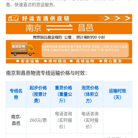
靠、快速直达的货运服务。
南京到昌邑物流专线运输价格与时效：
起步价格
重货价格
泡货价格
专线名
运输时效
（按票计
（重量公
（体积立
称
（天）
费）
斤）
方）
电话咨询
电话咨询
南京-
260元/票
（实时报
（实时报
昌邑
价）
价）