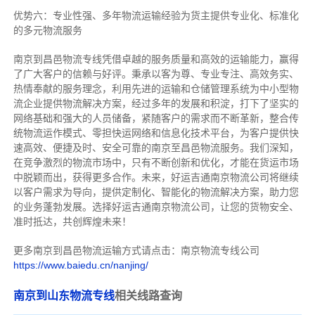
优势六：专业性强、多年物流运输经验为货主提供专业化、标准化
的多元物流服务
南京到昌邑物流专线
凭借卓越的服务质量和高效的运输能力，赢得
了广大客户的信赖与好评。
秉承以客为尊、专业专注、高效务实、
热情奉献的服务理念，利用先进的运输和仓储管理系统为中小型物
流企业提供物流解决方案，经过多年的发展和积淀，打下了坚实的
网络基础和强大的人员储备，紧随客户的需求而不断革新，整合传
统物流运作模式、零担快运网络和信息化技术平台，为客户提供快
速高效、便捷及时、安全可靠的南京至昌邑物流服务。
我们深知，
在竞争激烈的物流市场中，只有不断创新和优化，才能在货运市场
中脱颖而出，获得更多合作。
未来，好运吉通南京物流公司将继续
以客户需求为导向，提供定制化、智能化的物流解决方案，助力您
的业务蓬勃发展。选择好运吉通南京物流公司，让您的货物安全、
准时抵达，共创辉煌未来！
更多南京到昌邑物流运输方式请点击：南京物流专线公司
https://www.baiedu.cn/nanjing/
南京到山东物流专线
相关线路查询