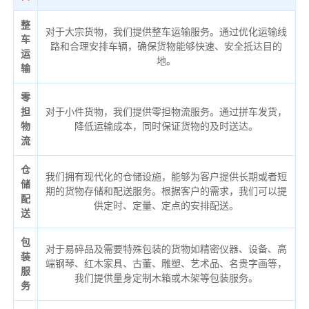
整
对于大宗货物，我们提供整车运输服务。通过优化运输线
车
路和合理安排车辆，确保货物能够快速、安全抵达目的
运
地。
输
零
担
对于小件货物，我们提供零担物流服务。通过拼车发货，
物
降低运输成本，同时保证货物的及时送达。
流
仓
我们拥有现代化的仓储设施，能够为客户提供长期或者短
储
期的货物存储和配送服务。根据客户的需求，我们可以提
配
供定时、定量、定点的安排配送。
送
包
对于易碎品及需要特殊包装的货物如精密仪器、设备、高
装
端钢琴、红木家具、古董、雕塑、艺术品、名贵字画等，
服
我们提供量身定制木箱或木架等包装服务。
务