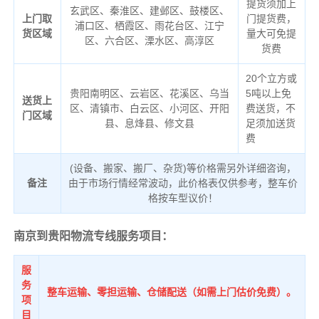
提货须加上
玄武区、秦淮区、建邺区、鼓楼区、
上门取
门提货费，
浦口区、栖霞区、雨花台区、江宁
货区域
量大可免提
区、六合区、溧水区、高淳区
货费
20个立方或
贵阳南明区、云岩区、花溪区、乌当
5吨以上免
送货上
区、清镇市、白云区、小河区、开阳
费送货，不
门区域
县、息烽县、修文县
足须加送货
费
(设备、搬家、搬厂、杂货)等价格需另外详细咨询，
备注
由于市场行情经常波动，此价格表仅供参考，整车价
格按车型议价！
南京到贵阳物流专线服务项目：
服
务
整车运输、零担运输、仓储配送（如需上门估价免费）。
项
目