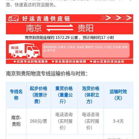
靠、快速直达的货运服务。
南京到贵阳物流专线运输价格与时效：
起步价格
重货价格
泡货价格
专线名
运输时效
（按票计
（重量公
（体积立
称
（天）
费）
斤）
方）
电话咨询
电话咨询
南京-
260元/票
（实时报
（实时报
3-4天
贵阳
价）
价）