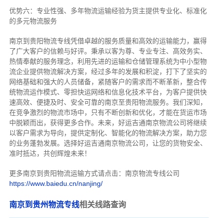
优势六：专业性强、多年物流运输经验为货主提供专业化、标准化
的多元物流服务
南京到贵阳物流专线
凭借卓越的服务质量和高效的运输能力，赢得
了广大客户的信赖与好评。
秉承以客为尊、专业专注、高效务实、
热情奉献的服务理念，利用先进的运输和仓储管理系统为中小型物
流企业提供物流解决方案，经过多年的发展和积淀，打下了坚实的
网络基础和强大的人员储备，紧随客户的需求而不断革新，整合传
统物流运作模式、零担快运网络和信息化技术平台，为客户提供快
速高效、便捷及时、安全可靠的南京至贵阳物流服务。
我们深知，
在竞争激烈的物流市场中，只有不断创新和优化，才能在货运市场
中脱颖而出，获得更多合作。
未来，好运吉通南京物流公司将继续
以客户需求为导向，提供定制化、智能化的物流解决方案，助力您
的业务蓬勃发展。选择好运吉通南京物流公司，让您的货物安全、
准时抵达，共创辉煌未来！
更多南京到贵阳物流运输方式请点击：南京物流专线公司
https://www.baiedu.cn/nanjing/
南京到贵州物流专线
相关线路查询