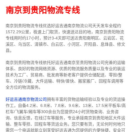
南京到贵阳物流专线
南京到贵阳物流专线
优选好运吉通
南京
物流公司
天天发车全程约
1572.29公里，
极速上门取货，快速送达目的地，南京到贵阳物流
专线用时约17小时，预计3-4天即可送达贵阳南明区、云岩区、花
溪区、乌当区、清镇市、白云区、小河区、开阳县、息烽县、修文
县。
南京到贵阳物流专线依托好运吉通南京至贵阳物流公司完善的运输
体系、良好的物流网络资源、优质的物流服务质量以及专业的装运
技术为工厂、贸易商、批发商等新老客户提供仓储配送、零担/
整
车
、冷链/冷藏、大件运输、特快/普快、搬家搬厂、回程车调用等
全方位的物流服务。
好运吉通南京物流公司
拥有丰富的货物运输经验以及专业的货运操
作工，自备4.2米、6.8米、7.8米、9.6米、13米、17.5米平板车/高
栏车/飞翼车/厢车等300余台
为您提供24小时货物查询、业务咨
询、信息反馈，在线订车等服务，
专业承接南京到贵阳地区大件运
输、整车零担、回程车等货运业务。
您只要有货，无论何时
何地只
需您一个电话就能立刻享受好运吉通为您提供的方便快捷、安全可