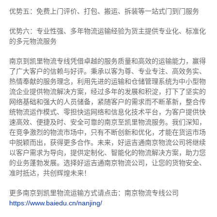
优势五：免费上门评价、打包、搬运、拆装等
一站式门到门服务
优势六：专业性强、多年物流运输经验为货主提供专业化、标准化
的多元物流服务
南京到凯里物流专线
凭借卓越的服务质量和高效的运输能力，赢得
了广大客户的信赖与好评。
秉承以客为尊、专业专注、高效务实、
热情奉献的服务理念，利用先进的运输和仓储管理系统为中小型物
流企业提供物流解决方案，经过多年的发展和积淀，打下了坚实的
网络基础和强大的人员储备，紧随客户的需求而不断革新，整合传
统物流运作模式、零担快运网络和信息化技术平台，为客户提供快
速高效、便捷及时、安全可靠的南京至凯里物流服务。
我们深知，
在竞争激烈的物流市场中，只有不断创新和优化，才能在货运市场
中脱颖而出，获得更多合作。
未来，好运吉通南京物流公司将继续
以客户需求为导向，提供定制化、智能化的物流解决方案，助力您
的业务蓬勃发展。选择好运吉通南京物流公司，让您的货物安全、
准时抵达，共创辉煌未来！
更多南京到凯里物流运输方式请点击：南京物流专线公司
https://www.baiedu.cn/nanjing/