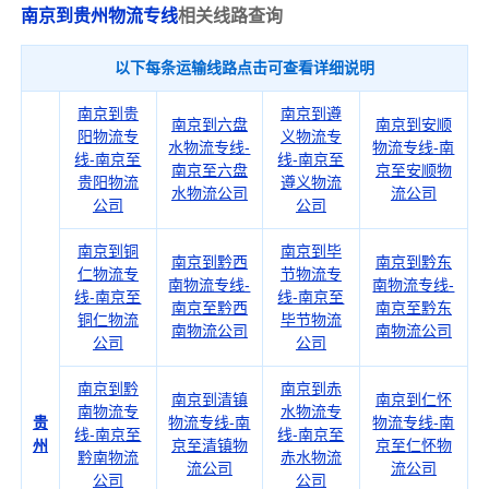
南京到贵州物流专线
相关线路查询
以下每条运输线路点击可查看详细说明
南京到贵
南京到遵
南京到六盘
南京到安顺
阳物流专
义物流专
水物流专线-
物流专线-南
线-南京至
线-南京至
南京至六盘
京至安顺物
贵阳物流
遵义物流
水物流公司
流公司
公司
公司
南京到铜
南京到毕
南京到黔西
南京到黔东
仁物流专
节物流专
南物流专线-
南物流专线-
线-南京至
线-南京至
南京至黔西
南京至黔东
铜仁物流
毕节物流
南物流公司
南物流公司
公司
公司
南京到黔
南京到赤
南京到清镇
南京到仁怀
南物流专
水物流专
贵
物流专线-南
物流专线-南
线-南京至
线-南京至
州
京至清镇物
京至仁怀物
黔南物流
赤水物流
流公司
流公司
公司
公司