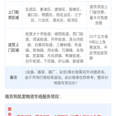
提货须加上
玄武区、秦淮区、建邺区、鼓楼区、
上门取
门提货费，
浦口区、栖霞区、雨花台区、江宁
货区域
量大可免提
区、六合区、溧水区、高淳区
货费
凯里大十字街道、城西街道、西门街
20个立方或
道、湾溪街道、开怀街道、洗马河街
5吨以上免
送货上
道、白果井街道、三棵树镇、舟溪
费送货，不
门区域
镇、旁海镇、湾水镇、万潮镇、龙场
足须加送货
镇、凯棠镇、大风洞镇、鸭塘街道、
费
白午街道、下司镇、炉山镇、碧波镇
(设备、搬家、搬厂、杂货)等价格需另外详细咨询，
备注
由于市场行情经常波动，此价格表仅供参考，整车价
格按车型议价！
南京到凯里物流专线服务项目：
服
务