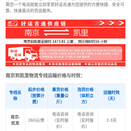
需您一个电话就能立刻享受好运吉通为您提供的方便快捷、安全可
靠、快速直达的货运服务。
南京到凯里物流专线运输价格与时效：
起步价格
重货价格
泡货价格
专线名
运输时效
（按票计
（重量公
（体积立
称
（天）
费）
斤）
方）
电话咨询
电话咨询
南京-
260元/票
（实时报
（实时报
2-3天
凯里
价）
价）