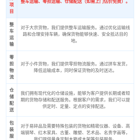
整车运输、零担运输、仓储配送（如需上门估价免费）。
项
目
整
对于大宗货物，我们提供整车运输服务。通过优化运输线
车
路和合理安排车辆，确保货物能够快速、安全抵达目的
运
地。
输
零
担
对于小件货物，我们提供零担物流服务。通过拼车发货，
物
降低运输成本，同时保证货物的及时送达。
流
仓
我们拥有现代化的仓储设施，能够为客户提供长期或者短
储
期的货物存储和配送服务。根据客户的需求，我们可以提
配
供定时、定量、定点的安排配送。
送
包
对于易碎品及需要特殊包装的货物如精密仪器、设备、高
装
端钢琴、红木家具、古董、雕塑、艺术品、名贵字画等，
服
我们提供量身定制木箱或木架等包装服务。