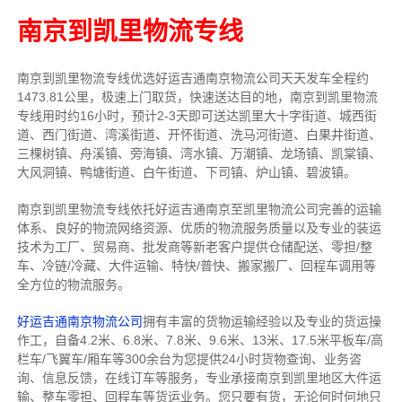
南京到凯里物流专线
南京到凯里物流专线
优选好运吉通
南京
物流公司
天天发车全程约
1473.81公里，
极速上门取货，快速送达目的地，南京到凯里物流
专线用时约16小时，预计2-3天即可送达凯里大十字街道、城西街
道、西门街道、湾溪街道、开怀街道、洗马河街道、白果井街道、
三棵树镇、舟溪镇、旁海镇、湾水镇、万潮镇、龙场镇、凯棠镇、
大风洞镇、鸭塘街道、白午街道、下司镇、炉山镇、碧波镇。
南京到凯里物流专线依托好运吉通南京至凯里物流公司完善的运输
体系、良好的物流网络资源、优质的物流服务质量以及专业的装运
技术为工厂、贸易商、批发商等新老客户提供仓储配送、零担/
整
车
、冷链/冷藏、大件运输、特快/普快、搬家搬厂、回程车调用等
全方位的物流服务。
好运吉通南京物流公司
拥有丰富的货物运输经验以及专业的货运操
作工，自备4.2米、6.8米、7.8米、9.6米、13米、17.5米平板车/高
栏车/飞翼车/厢车等300余台
为您提供24小时货物查询、业务咨
询、信息反馈，在线订车等服务，
专业承接南京到凯里地区大件运
输、整车零担、回程车等货运业务。
您只要有货，无论何时
何地只