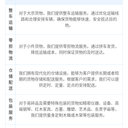
整
对于大宗货物，我们提供整车运输服务。通过优化运输线
车
路和合理安排车辆，确保货物能够快速、安全抵达目的
运
地。
输
零
担
对于小件货物，我们提供零担物流服务。通过拼车发货，
物
降低运输成本，同时保证货物的及时送达。
流
仓
我们拥有现代化的仓储设施，能够为客户提供长期或者短
储
期的货物存储和配送服务。根据客户的需求，我们可以提
配
供定时、定量、定点的安排配送。
送
包
对于易碎品及需要特殊包装的货物如精密仪器、设备、高
装
端钢琴、红木家具、古董、雕塑、艺术品、名贵字画等，
服
我们提供量身定制木箱或木架等包装服务。
务