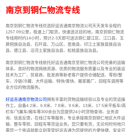
南京到铜仁物流专线
南京到铜仁物流专线
优选好运吉通
南京
物流公司
天天发车全程约
1257.09公里，
极速上门取货，快速送达目的地，南京到铜仁物流
专线用时约14小时，预计2-3天即可送达铜仁碧江区、江口县、玉
屏侗族自治县、石阡县、万山区、思南县、印江土家族苗族自治
县、德江县、沿河土家族自治县、松桃苗族自治县。
南京到铜仁物流专线依托好运吉通南京至铜仁物流公司完善的运输
体系、良好的物流网络资源、优质的物流服务质量以及专业的装运
技术为工厂、贸易商、批发商等新老客户提供仓储配送、零担/
整
车
、冷链/冷藏、大件运输、特快/普快、搬家搬厂、回程车调用等
全方位的物流服务。
好运吉通南京物流公司
拥有丰富的货物运输经验以及专业的货运操
作工，自备4.2米、6.8米、7.8米、9.6米、13米、17.5米平板车/高
栏车/飞翼车/厢车等300余台
为您提供24小时货物查询、业务咨
询、信息反馈，在线订车等服务，
专业承接南京到铜仁地区大件运
输、整车零担、回程车等货运业务。
您只要有货，无论何时
何地只
需您一个电话就能立刻享受好运吉通为您提供的方便快捷、安全可