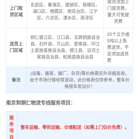
提货须加上
玄武区、秦淮区、建邺区、鼓楼区、
上门取
门提货费，
浦口区、栖霞区、雨花台区、江宁
货区域
量大可免提
区、六合区、溧水区、高淳区
货费
20个立方或
铜仁碧江区、江口县、玉屏侗族自治
5吨以上免
送货上
县、石阡县、万山区、思南县、印江
费送货，不
门区域
土家族苗族自治县、德江县、沿河土
足须加送货
家族自治县、松桃苗族自治县
费
(设备、搬家、搬厂、杂货)等价格需另外详细咨询，
备注
由于市场行情经常波动，此价格表仅供参考，整车价
格按车型议价！
南京到铜仁物流专线服务项目：
服
务
整车运输、零担运输、仓储配送（如需上门估价免费）。
项
目