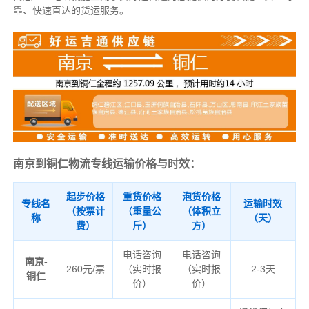
靠、快速直达的货运服务。
南京到铜仁物流专线运输价格与时效：
起步价格
重货价格
泡货价格
专线名
运输时效
（按票计
（重量公
（体积立
称
（天）
费）
斤）
方）
电话咨询
电话咨询
南京-
260元/票
（实时报
（实时报
2-3天
铜仁
价）
价）