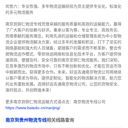
优势六：专业性强、多年物流运输经验为货主提供专业化、标准化
的多元物流服务
南京到铜仁物流专线
凭借卓越的服务质量和高效的运输能力，赢得
了广大客户的信赖与好评。
秉承以客为尊、专业专注、高效务实、
热情奉献的服务理念，利用先进的运输和仓储管理系统为中小型物
流企业提供物流解决方案，经过多年的发展和积淀，打下了坚实的
网络基础和强大的人员储备，紧随客户的需求而不断革新，整合传
统物流运作模式、零担快运网络和信息化技术平台，为客户提供快
速高效、便捷及时、安全可靠的南京至铜仁物流服务。
我们深知，
在竞争激烈的物流市场中，只有不断创新和优化，才能在货运市场
中脱颖而出，获得更多合作。
未来，好运吉通南京物流公司将继续
以客户需求为导向，提供定制化、智能化的物流解决方案，助力您
的业务蓬勃发展。选择好运吉通南京物流公司，让您的货物安全、
准时抵达，共创辉煌未来！
更多南京到铜仁物流运输方式请点击：南京物流专线公司
https://www.baiedu.cn/nanjing/
南京到贵州物流专线
相关线路查询