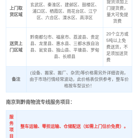
提货须加上
玄武区、秦淮区、建邺区、鼓楼区、
上门取
门提货费，
浦口区、栖霞区、雨花台区、江宁
货区域
量大可免提
区、六合区、溧水区、高淳区
货费
20个立方或
黔南都匀市、福泉市、荔波县、贵定
5吨以上免
送货上
县、龙里县、惠水县、三都水族自治
费送货，不
门区域
县、瓮安县、独山县、平塘县、罗甸
足须加送货
县、长顺县
费
(设备、搬家、搬厂、杂货)等价格需另外详细咨询，
备注
由于市场行情经常波动，此价格表仅供参考，整车价
格按车型议价！
南京到黔南物流专线服务项目：
服
务
整车运输、零担运输、仓储配送（如需上门估价免费）。
项
目