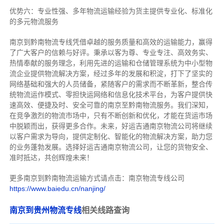
优势六：专业性强、多年物流运输经验为货主提供专业化、标准化
的多元物流服务
南京到黔南物流专线
凭借卓越的服务质量和高效的运输能力，赢得
了广大客户的信赖与好评。
秉承以客为尊、专业专注、高效务实、
热情奉献的服务理念，利用先进的运输和仓储管理系统为中小型物
流企业提供物流解决方案，经过多年的发展和积淀，打下了坚实的
网络基础和强大的人员储备，紧随客户的需求而不断革新，整合传
统物流运作模式、零担快运网络和信息化技术平台，为客户提供快
速高效、便捷及时、安全可靠的南京至黔南物流服务。
我们深知，
在竞争激烈的物流市场中，只有不断创新和优化，才能在货运市场
中脱颖而出，获得更多合作。
未来，好运吉通南京物流公司将继续
以客户需求为导向，提供定制化、智能化的物流解决方案，助力您
的业务蓬勃发展。选择好运吉通南京物流公司，让您的货物安全、
准时抵达，共创辉煌未来！
更多南京到黔南物流运输方式请点击：南京物流专线公司
https://www.baiedu.cn/nanjing/
南京到贵州物流专线
相关线路查询