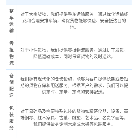
整
对于大宗货物，我们提供整车运输服务。通过优化运输线
车
路和合理安排车辆，确保货物能够快速、安全抵达目的
运
地。
输
零
担
对于小件货物，我们提供零担物流服务。通过拼车发货，
物
降低运输成本，同时保证货物的及时送达。
流
仓
我们拥有现代化的仓储设施，能够为客户提供长期或者短
储
期的货物存储和配送服务。根据客户的需求，我们可以提
配
供定时、定量、定点的安排配送。
送
包
对于易碎品及需要特殊包装的货物如精密仪器、设备、高
装
端钢琴、红木家具、古董、雕塑、艺术品、名贵字画等，
服
我们提供量身定制木箱或木架等包装服务。
务