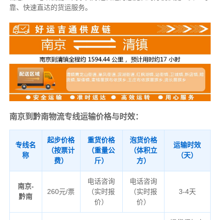
靠、快速直达的货运服务。
南京到黔南物流专线运输价格与时效：
起步价格
重货价格
泡货价格
专线名
运输时效
（按票计
（重量公
（体积立
称
（天）
费）
斤）
方）
电话咨询
电话咨询
南京-
260元/票
（实时报
（实时报
3-4天
黔南
价）
价）