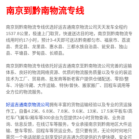
南京到黔南物流专线
南京到黔南物流专线
优选好运吉通
南京
物流公司
天天发车全程约
1537.8公里，
极速上门取货，快速送达目的地，南京到黔南物流
专
线用时约17小时，预计3-4天即可送达黔南都匀市、福泉市、荔波
县、贵定县、龙里县、惠水县、三都水族自治县、瓮安县、独山
县、平塘县、罗甸县、长顺县。
南京到黔南物流专线依托好运吉通南京至黔南物流公司完善的运输
体系、良好的物流网络资源、优质的物流服务质量以及专业的装运
技术为工厂、贸易商、批发商等新老客户提供仓储配送、零担/
整
车
、冷链/冷藏、大件运输、特快/普快、搬家搬厂、回程车调用等
全方位的物流服务。
好运吉通南京物流公司
拥有丰富的货物运输经验以及专业的货运操
作工，自备4.2米、6.8米、7.8米、9.6米、13米、17.5米平板车/高
栏车/飞翼车/厢车等300余台
为您提供24小时货物查询、业务咨
询、信息反馈，在线订车等服务，
专业承接南京到黔南地区大件运
输、整车零担、回程车等货运业务。
您只要有货，无论何时
何地只
需您一个电话就能立刻享受好运吉通为您提供的方便快捷、安全可