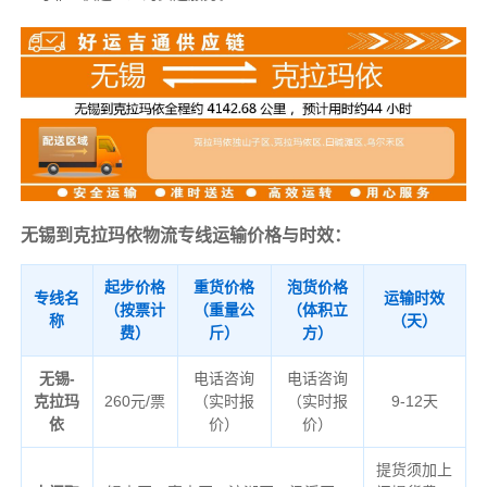
无锡到克拉玛依物流专线运输价格与时效：
起步价格
重货价格
泡货价格
专线名
运输时效
（按票计
（重量公
（体积立
称
（天）
费）
斤）
方）
无锡-
电话咨询
电话咨询
克拉玛
260元/票
（实时报
（实时报
9-12天
依
价）
价）
提货须加上