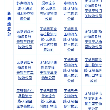
无锡到铁门
舒克物流专
渠物流专
屯物流专
关物流专线-
线-无锡至
线-无锡至
线-无锡至
无锡至铁门
新
图木舒克物
五家渠物流
北屯物流
关物流公司
疆
流公司
公司
公司
维
吾
无锡到可克
无锡到昆
无锡到双河
无锡到胡杨
尔
达拉物流专
玉物流专
物流专线-
河物流专线-
线-无锡至
线-无锡至
无锡至双河
无锡至胡杨
可克达拉物
昆玉物流
物流公司
河物流公司
流公司
公司
无锡到博
无锡到阿拉
无锡到库车
无锡到阜康
乐物流专
山口物流专
物流专线-
物流专线-
线-无锡至
线-无锡至阿
无锡至库车
无锡至阜康
博乐物流
拉山口物流
物流公司
物流公司
公司
公司
无锡到库尔
无锡到阿图
无锡到伊
无锡到奎屯
勒物流专
什物流专
宁物流专
物流专线-无
线-无锡至
线-无锡至
线-无锡至
锡至奎屯物
库尔勒物流
阿图什物流
伊宁物流
流公司