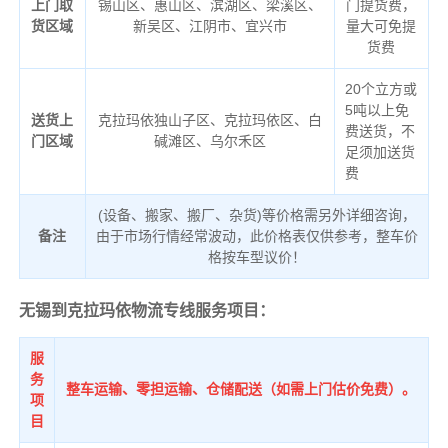
上门取
锡山区、惠山区、滨湖区、梁溪区、
门提货费，
货区域
新吴区、江阴市、宜兴市
量大可免提
货费
20个立方或
5吨以上免
送货上
克拉玛依独山子区、克拉玛依区、白
费送货，不
门区域
碱滩区、乌尔禾区
足须加送货
费
(设备、搬家、搬厂、杂货)等价格需另外详细咨询，
备注
由于市场行情经常波动，此价格表仅供参考，整车价
格按车型议价！
无锡到克拉玛依物流专线服务项目：
服
务
整车运输、零担运输、仓储配送（如需上门估价免费）。
项
目