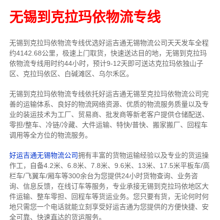
无锡到克拉玛依物流专线
无锡到克拉玛依物流专线
优选好运吉通
无锡
物流公司
天天发车全程
约4142.68公里，
极速上门取货，快速送达目的地，无锡到克拉玛
依物流
专线用时约44小时，预计9-12天即可送达克拉玛依独山子
区、克拉玛依区、白碱滩区、乌尔禾区。
无锡到克拉玛依物流专线依托好运吉通无锡至克拉玛依物流公司完
善的运输体系、良好的物流网络资源、优质的物流服务质量以及专
业的装运技术为工厂、贸易商、批发商等新老客户提供仓储配送、
零担/
整车
、冷链/冷藏、大件运输、特快/普快、搬家搬厂、回程车
调用等全方位的物流服务。
好运吉通无锡物流公司
拥有丰富的货物运输经验以及专业的货运操
作工，自备4.2米、6.8米、7.8米、9.6米、13米、17.5米平板车/高
栏车/飞翼车/厢车等300余台
为您提供24小时货物查询、业务咨
询、信息反馈，在线订车等服务，
专业承接无锡到克拉玛依地区大
件运输、整车零担、回程车等货运业务。
您只要有货，无论何时
何
地只需您一个电话就能立刻享受好运吉通为您提供的方便快捷、安
全可靠、快速直达的货运服务。