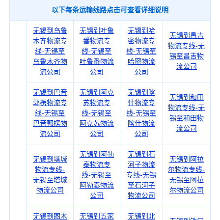
以下每条运输线路点击可查看详细说明
无锡到乌鲁
无锡到吐鲁
无锡到哈
无锡到昌吉
木齐物流专
番物流专
密物流专
物流专线-无
线-无锡至
线-无锡至
线-无锡至
锡至昌吉物
乌鲁木齐物
吐鲁番物流
哈密物流
流公司
流公司
公司
公司
无锡到巴音
无锡到阿克
无锡到喀
无锡到和田
郭楞物流专
苏物流专
什物流专
物流专线-无
线-无锡至
线-无锡至
线-无锡至
锡至和田物
巴音郭楞物
阿克苏物流
喀什物流
流公司
流公司
公司
公司
无锡到阿勒
无锡到石
无锡到塔城
无锡到阿拉
泰物流专
河子物流
物流专线-
尔物流专线-
线-无锡至
专线-无锡
无锡至塔城
无锡至阿拉
阿勒泰物流
至石河子
物流公司
尔物流公司
公司
物流公司
无锡到图木
无锡到五家
无锡到北