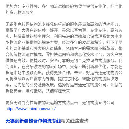
优势六：专业性强、多年物流运输经验为货主提供专业化、标准化
的多元物流服务
无锡到克拉玛依物流专线
凭借卓越的服务质量和高效的运输能力，
赢得了广大客户的信赖与好评。
秉承以客为尊、专业专注、高效务
实、热情奉献的服务理念，利用先进的运输和仓储管理系统为中小
型物流企业提供物流解决方案，经过多年的发展和积淀，打下了坚
实的网络基础和强大的人员储备，紧随客户的需求而不断革新，整
合传统物流运作模式、零担快运网络和信息化技术平台，为客户提
供快速高效、便捷及时、安全可靠的无锡至克拉玛依物流服务。
我
们深知，在竞争激烈的物流市场中，只有不断创新和优化，才能在
货运市场中脱颖而出，获得更多合作。
未来，好运吉通无锡物流公
司将继续以客户需求为导向，提供定制化、智能化的物流解决方
案，助力您的业务蓬勃发展。选择好运吉通无锡物流公司，让您的
货物安全、准时抵达，共创辉煌未来！
更多无锡到克拉玛依物流运输方式请点击：无锡物流专线公司
https://www.baiedu.cn/wuxi/
无锡到新疆维吾尔物流专线
相关线路查询