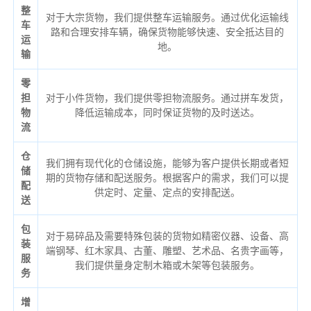
整
对于大宗货物，我们提供整车运输服务。通过优化运输线
车
路和合理安排车辆，确保货物能够快速、安全抵达目的
运
地。
输
零
担
对于小件货物，我们提供零担物流服务。通过拼车发货，
物
降低运输成本，同时保证货物的及时送达。
流
仓
我们拥有现代化的仓储设施，能够为客户提供长期或者短
储
期的货物存储和配送服务。根据客户的需求，我们可以提
配
供定时、定量、定点的安排配送。
送
包
对于易碎品及需要特殊包装的货物如精密仪器、设备、高
装
端钢琴、红木家具、古董、雕塑、艺术品、名贵字画等，
服
我们提供量身定制木箱或木架等包装服务。
务
增